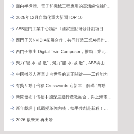
面向半導體、電子和機械工程應用的靈活線性軸PSK
2025年12月自動化重大新聞TOP 10
ABB廈門工業中心獲評《國家重點研發計劃項目示范工程》
西門子與NVIDIA拓展合作，共同打造工業AI操作系統
西門子推出 Digital Twin Composer，推動工業元宇宙落地
聚力“能·水·城·數” , 聚力“能·水·城·數” , ABB與山東電建三公司簽署合作備忘錄，共拓新格局ABB與山東電建三公司簽署合作備忘錄，共拓新格局
中國機器人產業走向世界的真正關鍵——工程能力
有獎互動 | 倍福 Crosswords 迎新年，解碼 “自動化關鍵詞”
新聞發布 | 倍福中國深度踐行產教融合，與上海電力大學簽約共育能源電力人才
新年獻詞｜砥礪變革強內核，攜手共創赴新程！系統變革下的中國菲尼克斯，二次創業再攀高峰
2026 啟未來 再出發