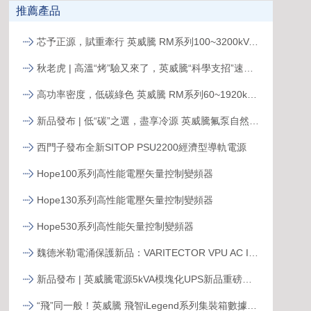
推薦產品
芯予正源，賦重牽行 英威騰 RM系列100~3200kVA模塊化UPS新品發布
秋老虎 | 高溫“烤”驗又來了，英威騰“科學支招”速來圍觀！
高功率密度，低碳綠色 英威騰 RM系列60~1920kVA模塊化UPS新品發布
新品發布 | 低“碳”之選，盡享冷源 英威騰氟泵自然冷精密空調
西門子發布全新SITOP PSU2200經濟型導軌電源
Hope100系列高性能電壓矢量控制變頻器
Hope130系列高性能電壓矢量控制變頻器
Hope530系列高性能矢量控制變頻器
魏德米勒電涌保護新品：VARITECTOR VPU AC I S系列
新品發布 | 英威騰電源5kVA模塊化UPS新品重磅登場！
“飛”同一般！英威騰 飛智iLegend系列集裝箱數據中心新品發布