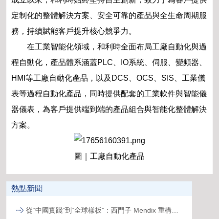
定制化的整體解決方案、安全可靠的產品與全生命周期服
務，持續賦能客戶提升核心競爭力。
在工業智能化領域，和利時全面布局工廠自動化與過
程自動化，產品體系涵蓋PLC、IO系統、伺服、變頻器、
HMI等工廠自動化產品，以及DCS、OCS、SIS、工業儀
表等過程自動化產品，同時提供配套的工業軟件與智能儀
器儀表，為客戶提供端到端的產品組合與智能化整體解決
方案。
圖｜工廠自動化產品
熱點新聞
從“中國實踐”到“全球樣板”：西門子 Mendix 重構跨國工廠數字化新范式