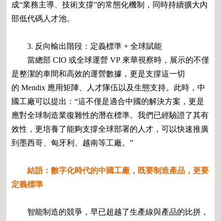
成“業務主導、技術支撐”的常態化機制，同時持續擴大內
部低代碼人才池。
3. 反向輸出階段：定義標準 + 全球賦能
當總部 CIO 或全球運營 VP 來華視察時，展示的不僅
是整潔的車間和高效的運營數據，更是支撐這一切
的 Mendix 應用矩陣、人才隊伍以及生態支持。此時，中
國工廠可以提出：“這不僅是適合中國的解決方案，更是
應對全球制造業復雜性的潛在標準。我們已經驗證了其有
效性，更培養了能夠支撐全球部署的人才，可以快速推廣
到墨西哥、匈牙利、越南等工廠。”
結語：數字化時代的中國工廠，既要制造產品，更要
定義標準
智能制造的競爭，早已超越了生產線與產品的比拼，