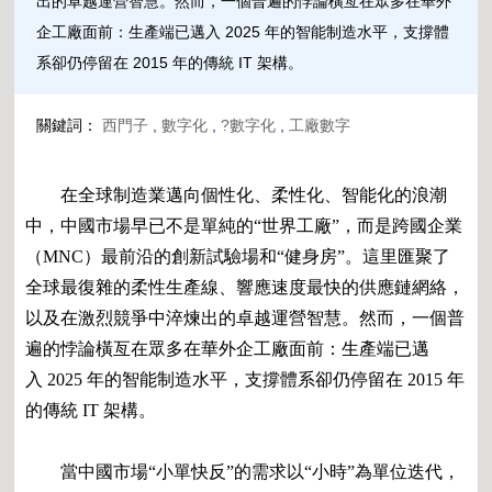
出的卓越運營智慧。然而，一個普遍的悖論橫亙在眾多在華外
企工廠面前：生產端已邁入 2025 年的智能制造水平，支撐體
系卻仍停留在 2015 年的傳統 IT 架構。
關鍵詞：
西門子
,
數字化
,
?數字化
,
工廠數字
在全球制造業邁向個性化、柔性化、智能化的浪潮
中，中國市場早已不是單純的“世界工廠”，而是跨國企業
（MNC）最前沿的創新試驗場和“健身房”。這里匯聚了
全球最復雜的柔性生產線、響應速度最快的供應鏈網絡，
以及在激烈競爭中淬煉出的卓越運營智慧。然而，一個普
遍的悖論橫亙在眾多在華外企工廠面前：生產端已邁
入 2025 年的智能制造水平，支撐體系卻仍停留在 2015 年
的傳統 IT 架構。
當中國市場“小單快反”的需求以“小時”為單位迭代，