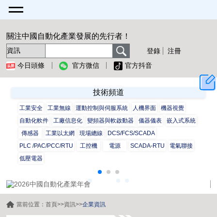
關注中國自動化產業發展的先行者！
登錄
注冊
今日頭條
官方微信
官方抖音
技術頻道
工業安全
工業無線
運動控制與伺服系統
人機界面
機器視覺
自動化軟件
工廠信息化
變頻器與軟啟動器
儀器儀表
嵌入式系統
傳感器
工業以太網
現場總線
DCS/FCS/SCADA
PLC /PAC/PCC/RTU
工控機
電源
SCADA-RTU
電氣聯接
低壓電器
當前位置：
首頁
>>
資訊
>>
企業資訊