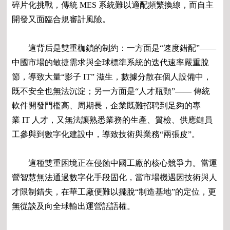
碎片化挑戰，傳統 MES 系統難以適配頻繁換線，而自主
開發又面臨合規審計風險。
這背后是雙重枷鎖的制約：一方面是“速度錯配”——
中國市場的敏捷需求與全球標準系統的迭代速率嚴重脫
節，導致大量“影子 IT” 滋生，數據分散在個人設備中，
既不安全也無法沉淀；另一方面是“人才瓶頸”—— 傳統
軟件開發門檻高、周期長，企業既難招聘到足夠的專
業 IT 人才，又無法讓熟悉業務的生產、質檢、供應鏈員
工參與到數字化建設中，導致技術與業務“兩張皮”。
這種雙重困境正在侵蝕中國工廠的核心競爭力。當運
營智慧無法通過數字化手段固化，當市場機遇因技術與人
才限制錯失，在華工廠便難以擺脫“制造基地”的定位，更
無從談及向全球輸出運營話語權。