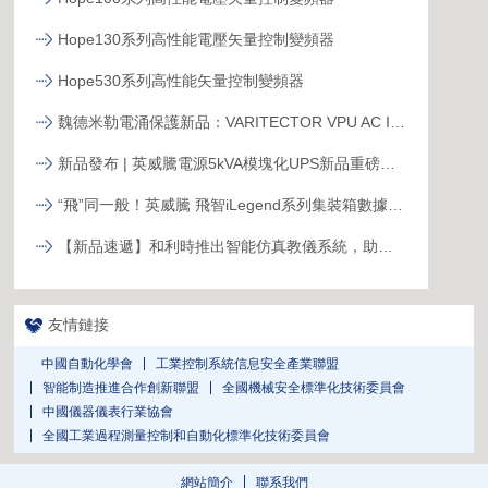
Hope130系列高性能電壓矢量控制變頻器
Hope530系列高性能矢量控制變頻器
魏德米勒電涌保護新品：VARITECTOR VPU AC I S系列
新品發布 | 英威騰電源5kVA模塊化UPS新品重磅登場！
“飛”同一般！英威騰 飛智iLegend系列集裝箱數據中心新品發布
【新品速遞】和利時推出智能仿真教儀系統，助力行業專業人才培養
友情鏈接
中國自動化學會
工業控制系統信息安全產業聯盟
智能制造推進合作創新聯盟
全國機械安全標準化技術委員會
中國儀器儀表行業協會
全國工業過程測量控制和自動化標準化技術委員會
網站簡介
聯系我們