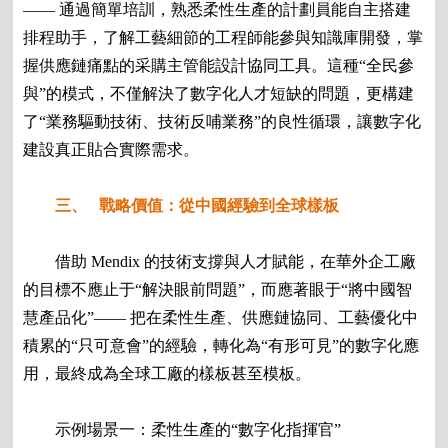
—— 通過簡單培訓，熟悉柔性生產的計劃員能自主搭建
排程助手，了解工藝細節的工程師能參與知識庫開發，掌
握供應鏈痛點的采購主管能設計協同工具。這種“全民參
與”的模式，不僅解決了數字化人才短缺的問題，更構建
了“業務驅動技術、技術反哺業務”的良性循環，讓數字化
建設真正貼合實際需求。
三、 戰略價值：從中國經驗到全球樣板
借助 Mendix 的技術支撐與人才賦能，在華外企工廠
的目標不應止于“解決眼前問題”，而應著眼于“將中國智
慧產品化”—— 把在柔性生產、供應鏈協同、工藝優化中
積累的“只可意會”的經驗，轉化為“有形可見”的數字化應
用，最終成為全球工廠的樣板甚至模板。
示例場景一：柔性生產的“數字化指揮官”