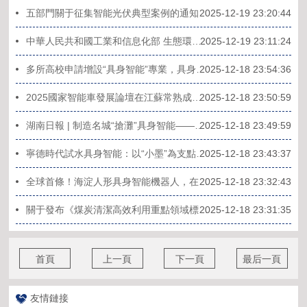
五部門關于征集智能光伏典型案例的通知
2025-12-19 23:20:44
中華人民共和國工業和信息化部 生態環境部公告
2025-12-19 23:11:24
2025-12-18 23:54:36
多所高校申請增設“具身智能”專業，具身智能市場規模有望在2035年突破萬億元
2025國家智能車發展論壇在江蘇常熟成功舉辦
2025-12-18 23:50:59
2025-12-18 23:49:59
湖南日報 | 制造名城“搶灘”具身智能——解讀株洲何以在上海舉行具身智能“揭榜掛帥”榜單發布會
2025-12-18 23:43:37
寧德時代試水具身智能：以“小墨”為支點撬動產線升級
2025-12-18 23:32:43
全球首條！海淀人形具身智能機器人，在這條產線規模化“上崗”
2025-12-18 23:31:35
關于發布《煤炭清潔高效利用重點領域標桿水平和基準水平(2025年版)》的通知(發改運行〔2025〕1499號)
首頁
上一頁
下一頁
最后一頁
友情鏈接