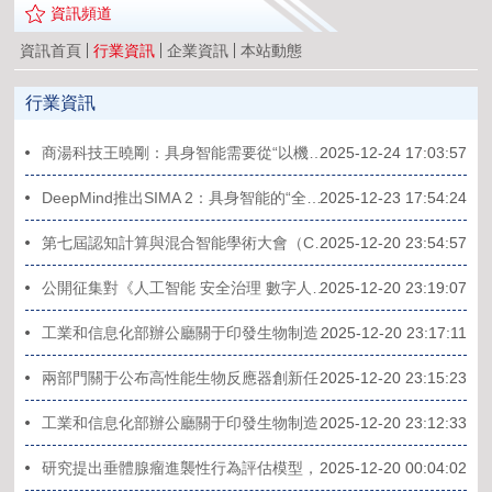
資訊頻道
資訊首頁
行業資訊
企業資訊
本站動態
行業資訊
商湯科技王曉剛：具身智能需要從“以機器為中心”轉向“以人為中心”的研發
2025-12-24 17:03:57
DeepMind推出SIMA 2：具身智能的“全能玩家”與“自主學習者”
2025-12-23 17:54:24
2025-12-20 23:54:57
第七屆認知計算與混合智能學術大會（CCHI2025）在深圳隆重召開?
2025-12-20 23:19:07
公開征集對《人工智能 安全治理 數字人系統通用安全能力要求》等279項行業標準、2項行業標準外文版、6項推薦性國家標準計劃項目的意見
2025-12-20 23:17:11
工業和信息化部辦公廳關于印發生物制造中試能力建設平臺名單（第一批）的通知
2025-12-20 23:15:23
兩部門關于公布高性能生物反應器創新任務入圍揭榜單位名單的通知
2025-12-20 23:12:33
工業和信息化部辦公廳關于印發生物制造標志性產品名單（第一批）的通知
2025-12-20 00:04:02
研究提出垂體腺瘤進襲性行為評估模型，助力腫瘤精準治療