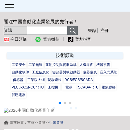
關注中國自動化產業發展的先行者！
登錄
注冊
今日頭條
官方微信
官方抖音
技術頻道
工業安全
工業無線
運動控制與伺服系統
人機界面
機器視覺
自動化軟件
工廠信息化
變頻器與軟啟動器
儀器儀表
嵌入式系統
傳感器
工業以太網
現場總線
DCS/FCS/SCADA
PLC /PAC/PCC/RTU
工控機
電源
SCADA-RTU
電氣聯接
低壓電器
當前位置：
首頁
>>
資訊
>>
行業資訊