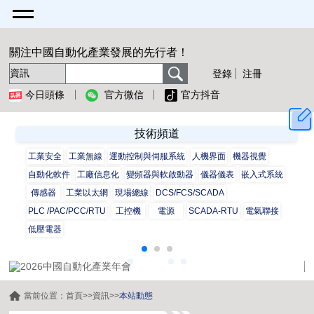
關注中國自動化產業發展的先行者！
登錄
注冊
今日頭條
官方微信
官方抖音
技術頻道
工業安全
工業無線
運動控制與伺服系統
人機界面
機器視覺
自動化軟件
工廠信息化
變頻器與軟啟動器
儀器儀表
嵌入式系統
傳感器
工業以太網
現場總線
DCS/FCS/SCADA
PLC /PAC/PCC/RTU
工控機
電源
SCADA-RTU
電氣聯接
低壓電器
當前位置：
首頁
>>
資訊
>>
本站動態