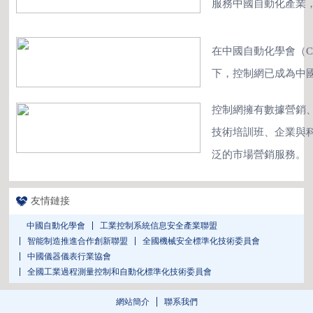
服務中國自動化產業
在中國自動化學會（C
下，控制網已成為中
控制網擁有數據營銷
技術培訓班、企業與
泛的市場營銷服務。
友情鏈接
中國自動化學會
工業控制系統信息安全產業聯盟
智能制造推進合作創新聯盟
全國機械安全標準化技術委員會
中國儀器儀表行業協會
全國工業過程測量控制和自動化標準化技術委員會
網站簡介
聯系我們