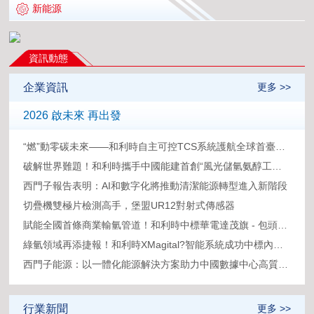
新能源
資訊動態
企業資訊
更多 >>
2026 啟未來 再出發
“燃”動零碳未來——和利時自主可控TCS系統護航全球首臺30MW級純氫燃氣輪機“木星一號”實現發電成功
破解世界難題！和利時攜手中國能建首創“風光儲氫氨醇工業智能體”，助力全球最大綠色氫氨醇項目“青氫一號”成功投運
西門子報告表明：AI和數字化將推動清潔能源轉型進入新階段
切疊機雙極片檢測高手，堡盟UR12對射式傳感器
賦能全國首條商業輸氫管道！和利時中標華電達茂旗 - 包頭195公里氫能輸送控制系統
綠氫領域再添捷報！和利時XMagital?智能系統成功中標內蒙古圣圓綠電綠氫調控中樞項目
西門子能源：以一體化能源解決方案助力中國數據中心高質量發展
行業新聞
更多 >>