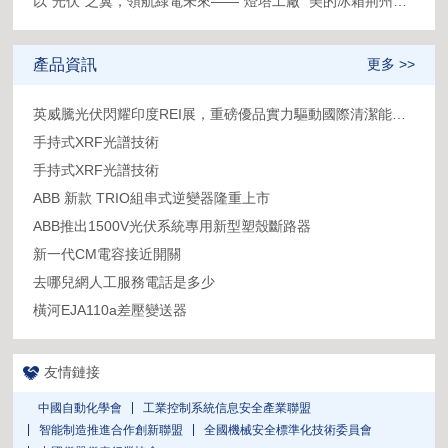
以“光伏”之翼，領航綠電未來——“燈塔工廠” 美的冰箱荊州工業園屋頂分布式光伏項目
產品資訊
更多 >>
英威騰光伏閃耀印度REI展，重磅優品實力驅動國際清潔能源市場！
手持式XRF光譜技術
手持式XRF光譜技術
ABB 新款 TRIO組串式逆變器隆重上市
ABB推出1500V光伏系統專用新型塑殼斷路器
新一代CM電容接近開關
去哪兒網人工服務電話是多少
橫河EJA110a差壓變送器
友情鏈接
中國自動化學會
工業控制系統信息安全產業聯盟
智能制造推進合作創新聯盟
全國機械安全標準化技術委員會