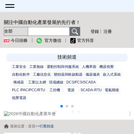
關注中國自動化產業發展的先行者！
登錄
注冊
今日頭條
官方微信
官方抖音
技術頻道
工業安全
工業無線
運動控制與伺服系統
人機界面
機器視覺
自動化軟件
工廠信息化
變頻器與軟啟動器
儀器儀表
嵌入式系統
傳感器
工業以太網
現場總線
DCS/FCS/SCADA
PLC /PAC/PCC/RTU
工控機
電源
SCADA-RTU
電氣聯接
低壓電器
當前位置：
首頁
>>
行業頻道