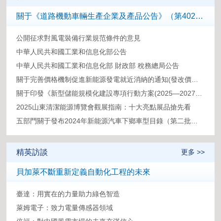
關于《道路機動車輛生產企業及產品公告》（第402批）和《享受車船稅減免優惠的節約能源 使用新能源汽車車型目錄》（第八十一批）擬發布內容的公示
公開征求對風電裝備行業規范條件的意見
中華人民共和國工業和信息化部公告
中華人民共和國工業和信息化部 財政部 稅務總局公告
關于完善價格機制促進新能源發電就近消納的通知(發改價格〔2025〕1192號)
關于印發《新型儲能規模化建設專項行動方案(2025—2027年)》的通知(發改能源〔2025〕1144號)
2025山東清潔能源博覽會觀展指南：十大亮點展品搶先看
五部門關于發布2024年新能源汽車下鄉車型目錄（第二批）的通知
精英訪談
更多 >>
貝加萊不斷重新定義自動化工程的未來
臺達：用實在的力量助力綠色智造
萊姆電子：致力電量傳感器領域