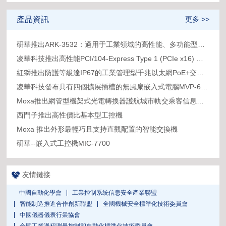
產品資訊
更多 >>
研華推出ARK-3532：適用于工業領域的高性能、多功能型嵌入式計算機
凌華科技推出高性能PCI/104-Express Type 1 (PCIe x16) 單板電腦
紅獅推出防護等級達IP67的工業管理型千兆以太網PoE+交換機
凌華科技發布具有四個擴展插槽的無風扇嵌入式電腦MVP-6010/6020系列
Moxa推出網管型機架式光電轉換器護航城市軌交乘客信息系統(PIS)
西門子推出高性價比基本型工控機
Moxa 推出外形最輕巧且支持直觀配置的智能交換機
研華--嵌入式工控機MIC-7700
友情鏈接
中國自動化學會
工業控制系統信息安全產業聯盟
智能制造推進合作創新聯盟
全國機械安全標準化技術委員會
中國儀器儀表行業協會