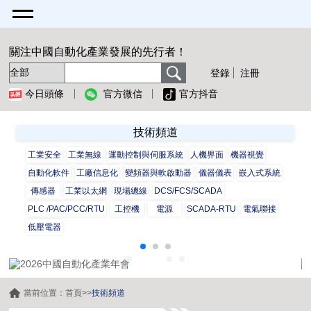
關注中國自動化產業發展的先行者！
登錄
注冊
今日頭條
官方微信
官方抖音
技術頻道
工業安全
工業無線
運動控制與伺服系統
人機界面
機器視覺
自動化軟件
工廠信息化
變頻器與軟啟動器
儀器儀表
嵌入式系統
傳感器
工業以太網
現場總線
DCS/FCS/SCADA
PLC /PAC/PCC/RTU
工控機
電源
SCADA-RTU
電氣聯接
低壓電器
當前位置：
首頁
>>
技術頻道