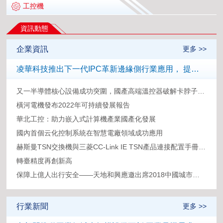
工控機
資訊動態
企業資訊
更多 >>
凌華科技推出下一代IPC革新邊緣側行業應用， 提供可擴展設計和定制功能模塊
又一半導體核心設備成功突圍，國產高端溫控器破解卡脖子難題
橫河電機發布2022年可持續發展報告
華北工控：助力嵌入式計算機產業國產化發展
國內首個云化控制系統在智慧電廠領域成功應用
赫斯曼TSN交換機與三菱CC-Link IE TSN產品連接配置手冊發布
轉臺精度再創新高
保障上億人出行安全——天地和興應邀出席2018中國城市軌道交通多制式與創新發展論壇
行業新聞
更多 >>