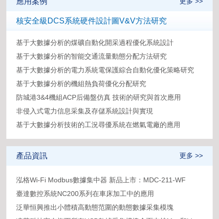
應用案例
更多 >>
核安全級DCS系統硬件設計圖V&V方法研究
基于大數據分析的煤礦自動化開采過程優化系統設計
基于大數據分析的智能交通流量動態分配方法研究
基于大數據分析的電力系統電保護綜合自動化優化策略研究
基于大數據分析的機組熱負荷優化分配研究
防城港3&4機組ACP后備盤仿真 技術的研究與首次應用
非侵入式電力信息采集及存儲系統設計與實現
基于大數據分析技術的工況尋優系統在燃氣電廠的應用
產品資訊
更多 >>
泓格Wi-Fi Modbus數據集中器 新品上市：MDC-211-WF
臺達數控系統NC200系列在車床加工中的應用
泛華恒興推出小體積高動態范圍的動態數據采集模塊