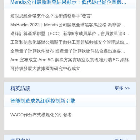
Mendix公司最新調查結果顯示：低代碼已從企業機構應急技術進階為核心技術
短視思維會帶來什么？技術債務舉手“發言”
MxHacks 2022｜Mendix公司開展全球黑客馬拉松 為非營利組織解決技術困境
邊緣計算產業聯盟（ECC）新增6家成員單位，會員數量達326家~
工業和信息化部辦公廳關于做好工業領域數據安全管理試點工作的通知
全新量子計算軟件發布 國產量子計算軟硬件結合邁出重要一步
Arm 宣布成立 Arm 5G 解決方案實驗室以實現端到端 5G 網絡
可持續發展大數據國際研究中心成立
精英訪談
更多 >>
智能制造成為紅獅控制新引擎
WAGO作分布式模塊化的引領者