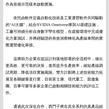
作為首個示范樣本啟動實施。
依托由軟件定義自動化技術及工業運營軟件共同驅動
的“AI大腦”，結合NVIDIA Omniverse庫與AI基礎設施，
工廠可持續分析自身數字孿生模型，在虛擬環境中完成優
化方案測試，并將經驗證的有效洞察轉化為產線車間的實
際運營優化舉措。
這將助力企業在從設計到落地部署的全流程中，做出
更高效、更可靠的決策，進而提升生產效率，縮短產線調
試周期，降低項目實施風險。雙方計劃將上述技術能力拓
展至各關鍵垂直行業，目前富士康、現代重工、凱傲集
團、百事可樂等多家企業已啟動相關技術能力的評估工
作。
通過此次深化合作，西門子將在其全系列仿真產品組