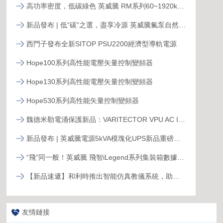
高功率密度，低碳綠色 英威騰 RM系列60~1920kVA模塊化UPS新品發布
新品發布 | 低“碳”之選，盡享冷源 英威騰氟泵自然冷精密空調
西門子發布全新SITOP PSU2200經濟型導軌電源
Hope100系列高性能電壓矢量控制變頻器
Hope130系列高性能電壓矢量控制變頻器
Hope530系列高性能矢量控制變頻器
魏德米勒電涌保護新品：VARITECTOR VPU AC I S系列
新品發布 | 英威騰電源5kVA模塊化UPS新品重磅登場！
“飛”同一般！英威騰 飛智iLegend系列集裝箱數據中心新品發布
【新品速遞】和利時推出智能仿真教儀系統，助力行業專業人才培養
友情鏈接