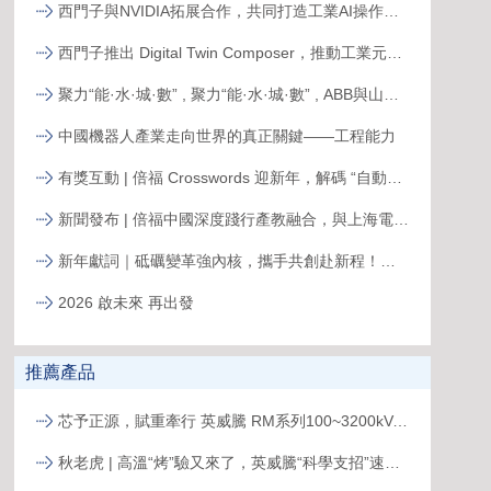
西門子與NVIDIA拓展合作，共同打造工業AI操作系統
西門子推出 Digital Twin Composer，推動工業元宇宙落地
聚力“能·水·城·數” , 聚力“能·水·城·數” , ABB與山東電建三公司簽署合作備忘錄，共拓新格局ABB與山東電建三公司簽署合作備忘錄，共拓新格局
中國機器人產業走向世界的真正關鍵——工程能力
有獎互動 | 倍福 Crosswords 迎新年，解碼 “自動化關鍵詞”
新聞發布 | 倍福中國深度踐行產教融合，與上海電力大學簽約共育能源電力人才
新年獻詞｜砥礪變革強內核，攜手共創赴新程！系統變革下的中國菲尼克斯，二次創業再攀高峰
2026 啟未來 再出發
推薦產品
芯予正源，賦重牽行 英威騰 RM系列100~3200kVA模塊化UPS新品發布
秋老虎 | 高溫“烤”驗又來了，英威騰“科學支招”速來圍觀！