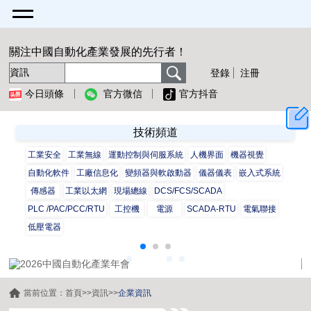
關注中國自動化產業發展的先行者！
登錄
注冊
今日頭條
官方微信
官方抖音
技術頻道
工業安全
工業無線
運動控制與伺服系統
人機界面
機器視覺
自動化軟件
工廠信息化
變頻器與軟啟動器
儀器儀表
嵌入式系統
傳感器
工業以太網
現場總線
DCS/FCS/SCADA
PLC /PAC/PCC/RTU
工控機
電源
SCADA-RTU
電氣聯接
低壓電器
當前位置：
首頁
>>
資訊
>>
企業資訊