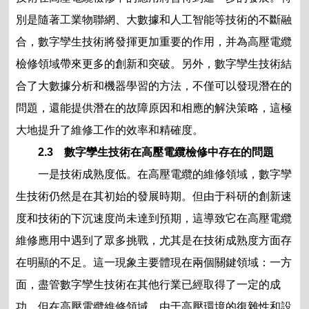
別是隨著工業物聯網、大數據和人工智能等技術的不斷融
合，數字孿生技術將發揮更加重要的作用，并為高壓電纜
檢修領域帶來更多的創新和突破。另外，數字孿生技術結
合了大數據分析和機器學習的方法，不僅可以發現潛在的
問題，還能提供潛在的故障原因和相應的解決策略，這極
大地提升了維修工作的效率和精確度。
2.3 數字孿生技術在高壓電纜檢修中存在的問題
一是技術成熟度低。在高壓電纜的維修領域，數字孿
生技術仍然是在其初始的發展時期。但由于科研的創新速
度和技術的下沉速度尚未達到預期，這導致它在高壓電纜
維修應用中遇到了眾多挑戰，尤其是在技術成熟度方面存
在明顯的不足。這一現象主要體現在兩個關鍵領域：一方
面，盡管數字孿生技術在其他行業已經取得了一定的成
功，但在高壓電纜維修領域，由于高壓環境的復雜性和設