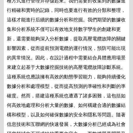
種方式進行管理并存儲起來。我們需要對收集到的數據進
行精確和實時的記錄，同時也要進行有效的分類和整理，
這樣才能進行后續的數據分析和挖掘。我們期望的數據收
集和分析系統不僅可以有效地支持數字孿生的創建和更
新，還需要能夠深入分析數據，提取高壓電纜故障的關鍵
影響因素，從而提前預測電纜的運行情況，預防可能出現
的異常情況。因此，在設計過程中需要結合具體應用場景
來建立起基于大數據挖掘技術的高壓電纜故障診斷系統。
這種系統也應該擁有高效的動態學習能力，能夠持續優化
數據分析和處理模型，從而提高預測的準確性和判斷的準
確度。然而，搭建這種系統也遭遇了諸多困難，這包括如
何高效地處理和分析大量的數據、如何構建合適的數據結
構和模型，以及如何確保數據的安全和隱私等問題。隨著
信息技術和互聯網的快速發展，大數據分析已經成為社會