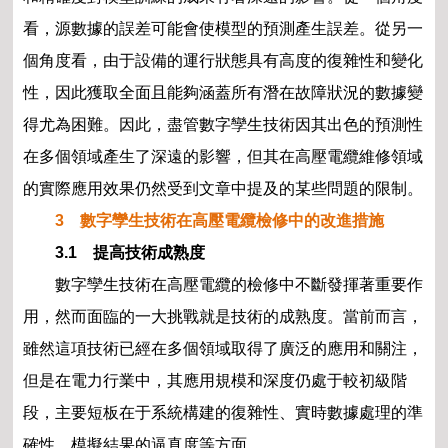
看，源數據的誤差可能會使模型的預測產生誤差。從另一
個角度看，由于設備的運行狀態具有高度的復雜性和變化
性，因此獲取全面且能夠涵蓋所有潛在故障狀況的數據變
得尤為困難。因此，盡管數字孿生技術因其出色的預測性
在多個領域產生了深遠的影響，但其在高壓電纜維修領域
的實際應用效果仍然受到文章中提及的某些問題的限制。
3 數字孿生技術在高壓電纜檢修中的改進措施
3.1 提高技術成熟度
數字孿生技術在高壓電纜的檢修中不斷發揮著重要作
用，然而面臨的一大挑戰就是技術的成熟度。當前而言，
雖然這項技術已經在多個領域取得了廣泛的應用和關注，
但是在電力行業中，其應用規模和深度仍處于較初級階
段，主要短板在于系統構建的復雜性、實時數據處理的準
確性、模擬結果的逼真度等方面。