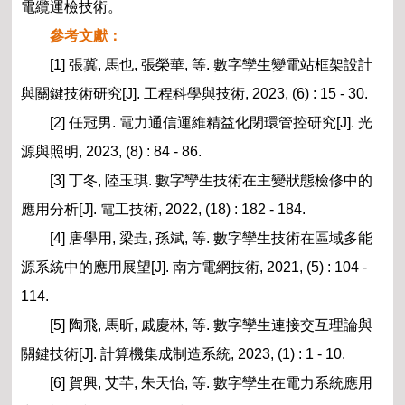
電纜運檢技術。
參考文獻：
[1] 張冀, 馬也, 張榮華, 等. 數字孿生變電站框架設計
與關鍵技術研究[J]. 工程科學與技術, 2023, (6) : 15 - 30.
[2] 任冠男. 電力通信運維精益化閉環管控研究[J]. 光
源與照明, 2023, (8) : 84 - 86.
[3] 丁冬, 陸玉琪. 數字孿生技術在主變狀態檢修中的
應用分析[J]. 電工技術, 2022, (18) : 182 - 184.
[4] 唐學用, 梁垚, 孫斌, 等. 數字孿生技術在區域多能
源系統中的應用展望[J]. 南方電網技術, 2021, (5) : 104 -
114.
[5] 陶飛, 馬昕, 戚慶林, 等. 數字孿生連接交互理論與
關鍵技術[J]. 計算機集成制造系統, 2023, (1) : 1 - 10.
[6] 賀興, 艾芊, 朱天怡, 等. 數字孿生在電力系統應用