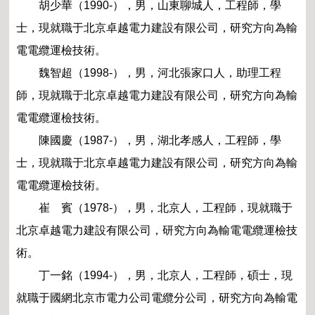
胡少華（1990-），男，山東聊城人，工程師，學
士，現就職于北京卓越電力建設有限公司，研究方向為輸
電電纜運檢技術。
魏智超（1998-），男，河北張家口人，助理工程
師，現就職于北京卓越電力建設有限公司，研究方向為輸
電電纜運檢技術。
陳國慶（1987-），男，湖北孝感人，工程師，學
士，現就職于北京卓越電力建設有限公司，研究方向為輸
電電纜運檢技術。
崔 賓（1978-），男，北京人，工程師，現就職于
北京卓越電力建設有限公司，研究方向為輸電電纜運檢技
術。
丁一銘（1994-），男，北京人，工程師，碩士，現
就職于國網北京市電力公司電纜分公司，研究方向為輸電