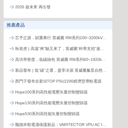
2026 啟未來 再出發
推薦產品
芯予正源，賦重牽行 英威騰 RM系列100~3200kVA模塊化UPS新品發布
秋老虎 | 高溫“烤”驗又來了，英威騰“科學支招”速來圍觀！
高功率密度，低碳綠色 英威騰 RM系列60~1920kVA模塊化UPS新品發布
新品發布 | 低“碳”之選，盡享冷源 英威騰氟泵自然冷精密空調
西門子發布全新SITOP PSU2200經濟型導軌電源
Hope100系列高性能電壓矢量控制變頻器
Hope130系列高性能電壓矢量控制變頻器
Hope530系列高性能矢量控制變頻器
魏德米勒電涌保護新品：VARITECTOR VPU AC I S系列