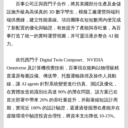
百事公司正與西門子合作，將其美國部分生產及倉儲
設施升級為高保真的 3D 數字孿生，模擬工廠運營與端到
端供應鏈，建立性能基線。項目團隊在短短數周內便完成
了新配置的優化與驗證，有效提升了產能與吞吐量，為百
事打造了統一的實時運營視圖，并可靈活逐步整合 AI 能
力。
依托西門子 Digital Twin Composer、NVIDIA
Omniverse 及計算機視覺技術，百事現在能夠以物理級精
度還原每臺設備、傳送帶、托盤運輸路徑及操作人員動
線，讓 AI agents 針對系統變更進行仿真、測試及優化，
在實體改造前識別出高達 90% 的潛在問題。該方案已在
首次部署中帶來 20% 的吞吐量提升，并顯著縮短設計周
期，實現近 100% 的設計驗證，還通過發掘潛在產能并在
虛擬環境中驗證投資合理性，將資本支出降低 10-15%。