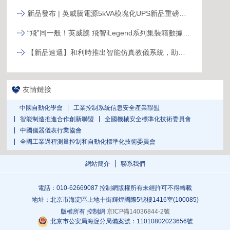
新品發布 | 英威騰電源5kVA模塊化UPS新品重磅登場！
“飛”同一般！英威騰 飛智iLegend系列集裝箱數據中心新品發布
【新品速遞】和利時推出智能仿真教儀系統，助力行業專業人才培養
友情鏈接
中國自動化學會
工業控制系統信息安全產業聯盟
智能制造推進合作創新聯盟
全國機械安全標準化技術委員會
中國儀器儀表行業協會
全國工業過程測量控制和自動化標準化技術委員會
網站簡介
聯系我們
電話：010-62669087 控制網版權所有未經許可不得轉載
地址：北京市海淀區上地十街輝煌國際5號樓1416室(100085)
版權所有 控制網
京ICP備14036844-2號
北京市公安局海淀分局備案號：11010802023656號