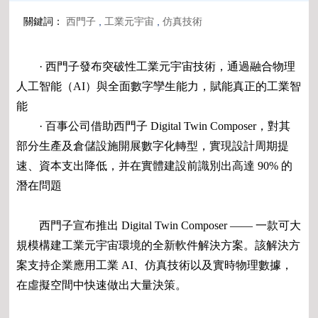
關鍵詞：
西門子
,
工業元宇宙
,
仿真技術
· 西門子發布突破性工業元宇宙技術，通過融合物理
人工智能（AI）與全面數字孿生能力，賦能真正的工業智
能
· 百事公司借助西門子 Digital Twin Composer，對其
部分生產及倉儲設施開展數字化轉型，實現設計周期提
速、資本支出降低，并在實體建設前識別出高達 90% 的
潛在問題
西門子宣布推出 Digital Twin Composer —— 一款可大
規模構建工業元宇宙環境的全新軟件解決方案。該解決方
案支持企業應用工業 AI、仿真技術以及實時物理數據，
在虛擬空間中快速做出大量決策。