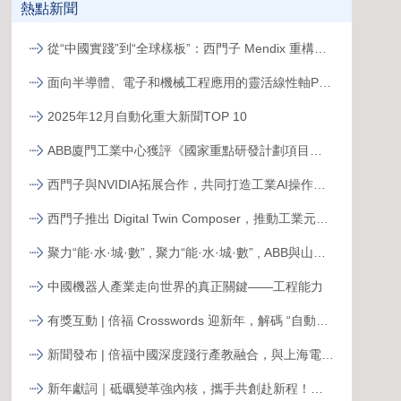
熱點新聞
從“中國實踐”到“全球樣板”：西門子 Mendix 重構跨國工廠數字化新范式
面向半導體、電子和機械工程應用的靈活線性軸PSK
2025年12月自動化重大新聞TOP 10
ABB廈門工業中心獲評《國家重點研發計劃項目示范工程》
西門子與NVIDIA拓展合作，共同打造工業AI操作系統
西門子推出 Digital Twin Composer，推動工業元宇宙落地
聚力“能·水·城·數” , 聚力“能·水·城·數” , ABB與山東電建三公司簽署合作備忘錄，共拓新格局ABB與山東電建三公司簽署合作備忘錄，共拓新格局
中國機器人產業走向世界的真正關鍵——工程能力
有獎互動 | 倍福 Crosswords 迎新年，解碼 “自動化關鍵詞”
新聞發布 | 倍福中國深度踐行產教融合，與上海電力大學簽約共育能源電力人才
新年獻詞｜砥礪變革強內核，攜手共創赴新程！系統變革下的中國菲尼克斯，二次創業再攀高峰