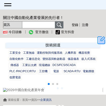
關注中國自動化產業發展的先行者！
登錄
注冊
今日頭條
官方微信
官方抖音
技術頻道
工業安全
工業無線
運動控制與伺服系統
人機界面
機器視覺
自動化軟件
工廠信息化
變頻器與軟啟動器
儀器儀表
嵌入式系統
傳感器
工業以太網
現場總線
DCS/FCS/SCADA
PLC /PAC/PCC/RTU
工控機
電源
SCADA-RTU
電氣聯接
低壓電器
當前位置：
首頁
>>
資訊
>>
企業資訊