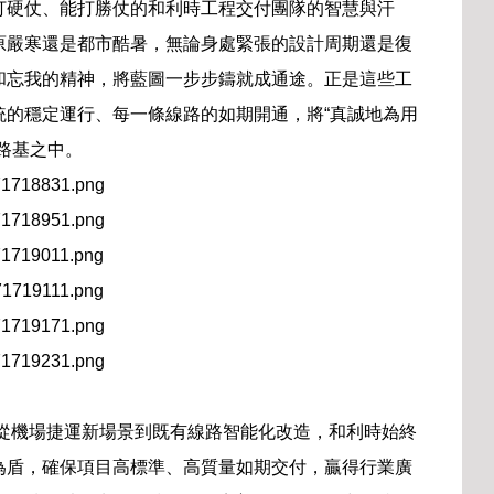
打硬仗、能打勝仗的和利時工程交付團隊的智慧與汗
原嚴寒還是都市酷暑，無論身處緊張的設計周期還是復
和忘我的精神，將藍圖一步步鑄就成通途。正是這些工
統的穩定運行、每一條線路的如期開通，將“真誠地為用
路基之中。
，從機場捷運新場景到既有線路智能化改造，和利時始終
為盾，確保項目高標準、高質量如期交付，贏得行業廣