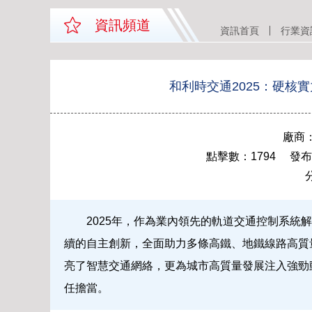
資訊頻道
資訊首頁
行業資
和利時交通2025：硬核
廠商
點擊數：1794 發布時間：
2025年，作為業內領先的軌道交通控制系統
續的自主創新，全面助力多條高鐵、地鐵線路高質
亮了智慧交通網絡，更為城市高質量發展注入強勁
任擔當。