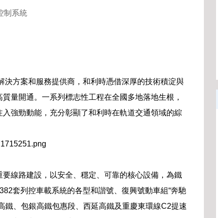
控制系統
統解決方案和服務提供商，和利時憑借深厚的技術積淀與
高質量開通。一系列標志性工程在全國多地落地生根，
注入強勁動能，充分彰顯了和利時在軌道交通領域的綜
重要線路建設，以安全、穩定、可靠的核心設備，為鐵
382套列控車載系統的各型和諧號、復興號動車組“奔馳
高鐵、包銀高鐵包惠段、西延高鐵及重慶東環線C2提速