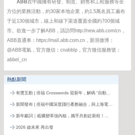
ABB
在中國擁有研發、制造、銷售和工程服務等全
方位的業務活動，約30家本地企業，約1.5萬名員工遍布
于近130個城市，線上和線下渠道覆蓋全國約700個城
市。欲進一步了解ABB，請訪問http://new.abb.com/cn，
ABB直通車：https://mall.abb.com.cn，新浪微博：
@ABB電氣，官方微信：cnabblp，官方微信服務號：
abbel_cn
熱點新聞
有獎互動 | 倍福 Crosswords 迎新年，解碼 “自動化關鍵詞”
新聞發布 | 倍福中國深度踐行產教融合，與上海電力大學簽約共育能源電力人才
新年獻詞｜砥礪變革強內核，攜手共創赴新程！系統變革下的中國菲尼克斯，二次創業再攀高峰
2026 啟未來 再出發