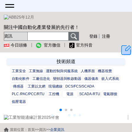
關注中國自動化產業發展的先行者！
登錄
注冊
今日頭條
官方微信
官方抖音
技術頻道
工業安全
工業無線
運動控制與伺服系統
人機界面
機器視覺
自動化軟件
工廠信息化
變頻器與軟啟動器
儀器儀表
嵌入式系統
傳感器
工業以太網
現場總線
DCS/FCS/SCADA
PLC /PAC/PCC/RTU
工控機
電源
SCADA-RTU
電氣聯接
低壓電器
當前位置：
首頁
>>
資訊
>>
企業資訊