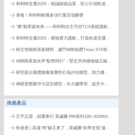
和利時交通2025：精誠鑄就品質，匠心引領軌道新征程
喜報！和利時斬獲多項行業百強榮譽
“燃”動零碳未來——和利時自主可控TCS系統護航全球首臺30MW級純氫燃氣輪機“木星一號”實現發電成功
和利時交通2025：硬核實力護航，打造軌道交通精品工程
樹立智能制造新標桿，廈門ABB低壓Tmax XT6智能生產線正式投產
ABB與渠道伙伴“馭勢同行”：堅定并持續地做正確的事
研究提出垂體腺瘤進襲性行為評估模型，助力腫瘤精準治療
神經形態脈沖大語言模型：向大腦學習，提升大語言模型能效和可解釋性
推薦產品
芯予正源，賦重牽行 英威騰 RM系列100~3200kVA模塊化UPS新品發布
秋老虎 | 高溫“烤”驗又來了，英威騰“科學支招”速來圍觀！