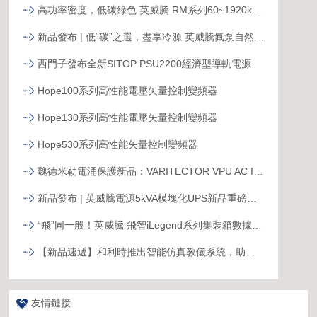
高功率密度，低碳綠色 英威騰 RM系列60~1920kVA模塊化UPS新品發布
新品發布 | 低“碳”之選，盡享冷源 英威騰氟泵自然冷精密空調
西門子發布全新SITOP PSU2200經濟型導軌電源
Hope100系列高性能電壓矢量控制變頻器
Hope130系列高性能電壓矢量控制變頻器
Hope530系列高性能矢量控制變頻器
魏德米勒電涌保護新品：VARITECTOR VPU AC I S系列
新品發布 | 英威騰電源5kVA模塊化UPS新品重磅登場！
“飛”同一般！英威騰 飛智iLegend系列集裝箱數據中心新品發布
【新品速遞】和利時推出智能仿真教儀系統，助力行業專業人才培養
友情鏈接