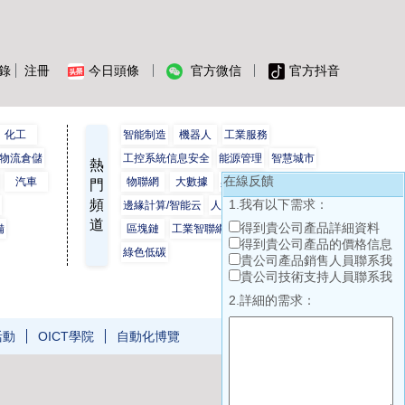
錄
注冊
今日頭條
官方微信
官方抖音
化工
智能制造
機器人
工業服務
物流倉儲
工控系統信息安全
能源管理
智慧城市
熱
在線反饋
汽車
物聯網
大數據
具身智能
門
頻
1.我有以下需求：
保
邊緣計算/智能云
人工智能
工業互聯網
道
得到貴公司產品詳細資料
備
區塊鏈
工業智聯網
數字孿生
得到貴公司產品的價格信息
綠色低碳
貴公司產品銷售人員聯系我
貴公司技術支持人員聯系我
2.詳細的需求：
活動
OICT學院
自動化博覽