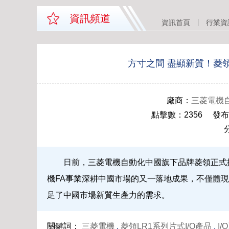
資訊頻道
資訊首頁
行業資
方寸之間 盡顯新質！菱領
廠商：
三菱電機
點擊數：2356 發布時間：
日前，三菱電機自動化中國旗下品牌菱領正式推
機FA事業深耕中國市場的又一落地成果，不僅體
足了中國市場新質生產力的需求。
關鍵詞：
三菱電機
,
菱領LR1系列片式I/O產品
,
I/