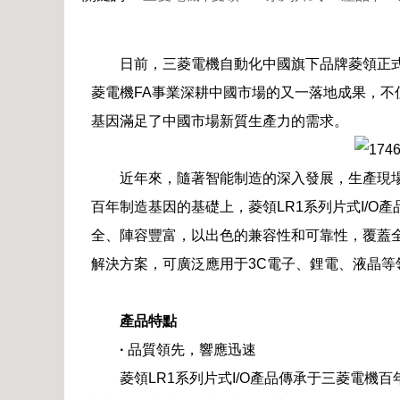
日前，三菱電機自動化中國旗下品牌菱領正式
菱電機FA事業深耕中國市場的又一落地成果，
基因滿足了中國市場新質生產力的需求。
近年來，隨著智能制造的深入發展，生產現
百年制造基因的基礎上，菱領LR1系列片式I/O
全、陣容豐富，以出色的兼容性和可靠性，覆蓋
解決方案，可廣泛應用于3C電子、鋰電、液晶等
產品特點
·
品質領先，響應迅速
菱領LR1系列片式I/O產品傳承于三菱電機百