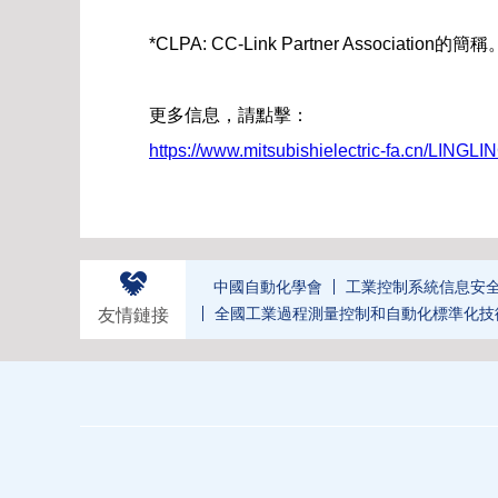
*CLPA: CC-Link Partner Association的簡稱
更多信息，請點擊：
https://www.mitsubishielectric-fa.cn/LINGLIN
中國自動化學會
工業控制系統信息安
全國工業過程測量控制和自動化標準化技
友情鏈接