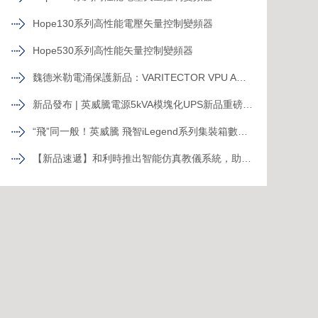
Hope130系列高性能電壓矢量控制變頻器
Hope530系列高性能矢量控制變頻器
魏德米勒電涌保護新品：VARITECTOR VPU AC I S系列
新品發布 | 英威騰電源5kVA模塊化UPS新品重磅登場！
“飛”同一般！英威騰 飛智iLegend系列集裝箱數據中心新品發布
【新品速遞】和利時推出智能仿真教儀系統，助力行業專業人才培養