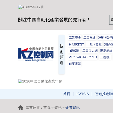
關注中國自動化產業發展的先行者！
工業安全
工業無線
運動控制
自動化軟件
工廠信息化
變頻
技
傳感器
工業以太網
現場總線
術
頻
PLC /PAC/PCC/RTU
工控機
道
低壓電器
首頁
ICSISIA
智造推進聯
當前位置：
首頁
>>
資訊
>>
企業資訊