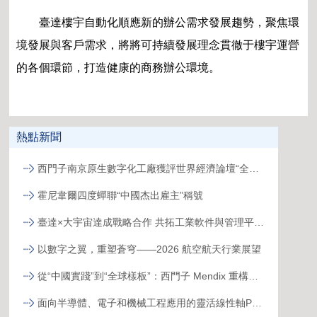
臺達樓宇自動化順應新的辦公需求發展趨勢，聚焦環
境發展與客戶需求，將將可持續發展理念貫徹于樓宇運營
的各個環節，打造健康的商務辦公環境。
熱點新聞
西門子南京原生數字化工廠獲評世界經濟論壇“全球燈塔工廠”
霍尼韋爾四度蟬聯“中國杰出雇主”稱號
臺達×大宇宙達成戰略合作 共拓工業軟件與管理平臺新生態
以數字之翼，重塑蒼穹——2026 航空航天行業展望
從“中國實踐”到“全球樣板”：西門子 Mendix 重構跨國工廠數字化新范式
面向半導體、電子和機械工程應用的靈活線性軸PSK