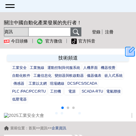
關注中國自動化產業發展的先行者！
登錄
注冊
今日頭條
官方微信
官方抖音
技術頻道
工業安全
工業無線
運動控制與伺服系統
人機界面
機器視覺
自動化軟件
工廠信息化
變頻器與軟啟動器
儀器儀表
嵌入式系統
傳感器
工業以太網
現場總線
DCS/FCS/SCADA
PLC /PAC/PCC/RTU
工控機
電源
SCADA-RTU
電氣聯接
低壓電器
當前位置：
首頁
>>
資訊
>>
企業資訊