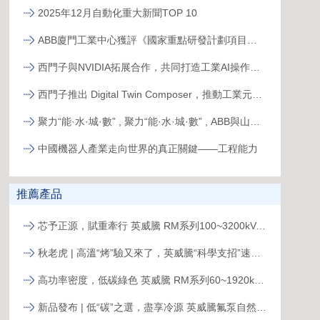
2025年12月自動化重大新聞TOP 10
ABB廈門工業中心獲評《國家重點研發計劃項目示范工程》
西門子與NVIDIA拓展合作，共同打造工業AI操作系統
西門子推出 Digital Twin Composer，推動工業元宇宙落地
聚力“能·水·城·數” , 聚力“能·水·城·數” , ABB與山東電建三公司簽署合作備忘錄，共拓新格局ABB與山東電建三公司簽署合作備忘錄，共拓新格局
中國機器人產業走向世界的真正關鍵——工程能力
推薦產品
芯予正源，賦重牽行 英威騰 RM系列100~3200kVA模塊化UPS新品發布
秋老虎 | 高溫“烤”驗又來了，英威騰“科學支招”速來圍觀！
高功率密度，低碳綠色 英威騰 RM系列60~1920kVA模塊化UPS新品發布
新品發布 | 低“碳”之選，盡享冷源 英威騰氟泵自然冷精密空調