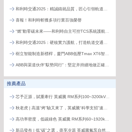
和利時交通2025：精誠鑄就品質，匠心引領軌道新征程
喜報！和利時斬獲多項行業百強榮譽
“燃”動零碳未來——和利時自主可控TCS系統護航全球首臺30MW級純氫燃氣輪機“木星一號”實現發電成功
和利時交通2025：硬核實力護航，打造軌道交通精品工程
樹立智能制造新標桿，廈門ABB低壓Tmax XT6智能生產線正式投產
ABB與渠道伙伴“馭勢同行”：堅定并持續地做正確的事
推薦產品
芯予正源，賦重牽行 英威騰 RM系列100~3200kVA模塊化UPS新品發布
秋老虎 | 高溫“烤”驗又來了，英威騰“科學支招”速來圍觀！
高功率密度，低碳綠色 英威騰 RM系列60~1920kVA模塊化UPS新品發布
新品發布 | 低“碳”之選，盡享冷源 英威騰氟泵自然冷精密空調