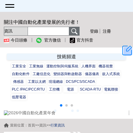
關注中國自動化產業發展的先行者！
登錄
注冊
今日頭條
官方微信
官方抖音
技術頻道
工業安全
工業無線
運動控制與伺服系統
人機界面
機器視覺
自動化軟件
工廠信息化
變頻器與軟啟動器
儀器儀表
嵌入式系統
傳感器
工業以太網
現場總線
DCS/FCS/SCADA
PLC /PAC/PCC/RTU
工控機
電源
SCADA-RTU
電氣聯接
低壓電器
當前位置：
首頁
>>
資訊
>>
行業資訊