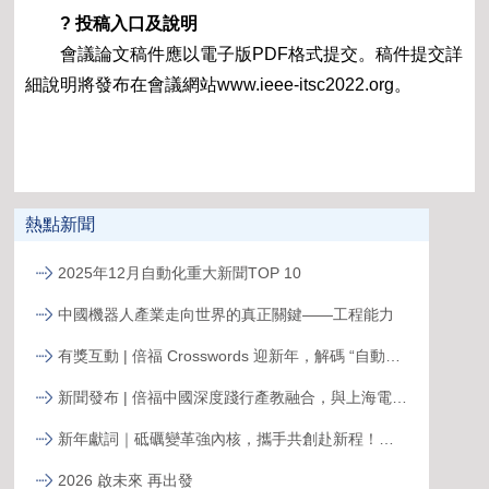
? 投稿入口及說明
會議論文稿件應以電子版PDF格式提交。稿件提交詳
細說明將發布在會議網站www.ieee-itsc2022.org。
熱點新聞
2025年12月自動化重大新聞TOP 10
中國機器人產業走向世界的真正關鍵——工程能力
有獎互動 | 倍福 Crosswords 迎新年，解碼 “自動化關鍵詞”
新聞發布 | 倍福中國深度踐行產教融合，與上海電力大學簽約共育能源電力人才
新年獻詞｜砥礪變革強內核，攜手共創赴新程！系統變革下的中國菲尼克斯，二次創業再攀高峰
2026 啟未來 再出發