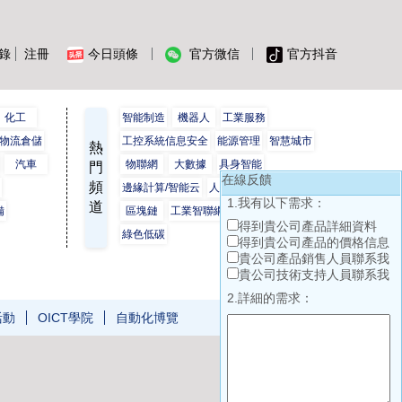
錄
注冊
今日頭條
官方微信
官方抖音
化工
智能制造
機器人
工業服務
物流倉儲
工控系統信息安全
能源管理
智慧城市
熱
汽車
物聯網
大數據
具身智能
門
在線反饋
頻
保
邊緣計算/智能云
人工智能
工業互聯網
1.我有以下需求：
道
備
區塊鏈
工業智聯網
數字孿生
得到貴公司產品詳細資料
綠色低碳
得到貴公司產品的價格信息
貴公司產品銷售人員聯系我
貴公司技術支持人員聯系我
2.詳細的需求：
活動
OICT學院
自動化博覽