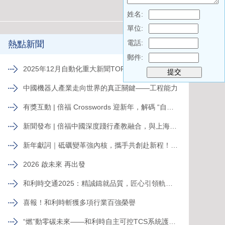
姓名:
單位:
電話:
熱點新聞
郵件:
2025年12月自動化重大新聞TOP 10
中國機器人產業走向世界的真正關鍵——工程能力
有獎互動 | 倍福 Crosswords 迎新年，解碼 “自動化關鍵詞”
新聞發布 | 倍福中國深度踐行產教融合，與上海電力大學簽約共育能源電力人才
新年獻詞｜砥礪變革強內核，攜手共創赴新程！系統變革下的中國菲尼克斯，二次創業再攀高峰
2026 啟未來 再出發
和利時交通2025：精誠鑄就品質，匠心引領軌道新征程
喜報！和利時斬獲多項行業百強榮譽
“燃”動零碳未來——和利時自主可控TCS系統護航全球首臺30MW級純氫燃氣輪機“木星一號”實現發電成功