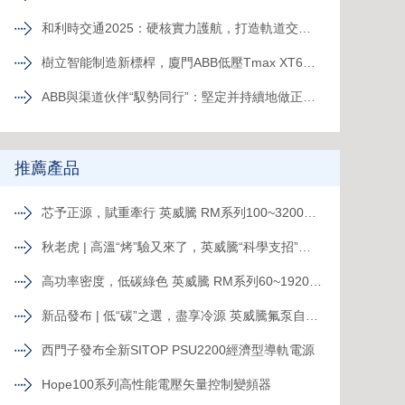
和利時交通2025：硬核實力護航，打造軌道交通精品工程
樹立智能制造新標桿，廈門ABB低壓Tmax XT6智能生產線正式投產
ABB與渠道伙伴“馭勢同行”：堅定并持續地做正確的事
推薦產品
芯予正源，賦重牽行 英威騰 RM系列100~3200kVA模塊化UPS新品發布
秋老虎 | 高溫“烤”驗又來了，英威騰“科學支招”速來圍觀！
高功率密度，低碳綠色 英威騰 RM系列60~1920kVA模塊化UPS新品發布
新品發布 | 低“碳”之選，盡享冷源 英威騰氟泵自然冷精密空調
西門子發布全新SITOP PSU2200經濟型導軌電源
Hope100系列高性能電壓矢量控制變頻器