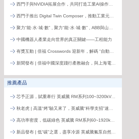
西門子與NVIDIA拓展合作，共同打造工業AI操作系統
西門子推出 Digital Twin Composer，推動工業元宇宙落地
聚力“能·水·城·數” , 聚力“能·水·城·數” , ABB與山東電建三公司簽署合作備忘錄，共拓新格局ABB與山東電建三公司簽署合作備忘錄，共拓新格局
中國機器人產業走向世界的真正關鍵——工程能力
有獎互動 | 倍福 Crosswords 迎新年，解碼 “自動化關鍵詞”
新聞發布 | 倍福中國深度踐行產教融合，與上海電力大學簽約共育能源電力人才
推薦產品
芯予正源，賦重牽行 英威騰 RM系列100~3200kVA模塊化UPS新品發布
秋老虎 | 高溫“烤”驗又來了，英威騰“科學支招”速來圍觀！
高功率密度，低碳綠色 英威騰 RM系列60~1920kVA模塊化UPS新品發布
新品發布 | 低“碳”之選，盡享冷源 英威騰氟泵自然冷精密空調