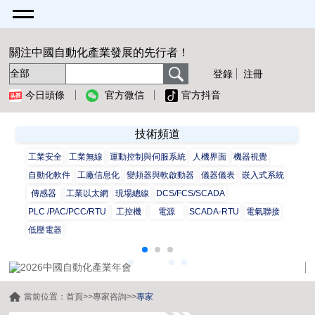
關注中國自動化產業發展的先行者！
登錄
注冊
今日頭條
官方微信
官方抖音
技術頻道
工業安全
工業無線
運動控制與伺服系統
人機界面
機器視覺
自動化軟件
工廠信息化
變頻器與軟啟動器
儀器儀表
嵌入式系統
傳感器
工業以太網
現場總線
DCS/FCS/SCADA
PLC /PAC/PCC/RTU
工控機
電源
SCADA-RTU
電氣聯接
低壓電器
當前位置：
首頁
>>
專家咨詢
>>
專家