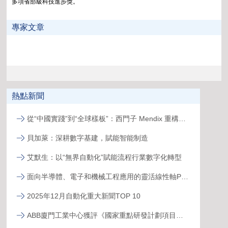
多項省部級科技進步
獎。
專家文章
熱點新聞
從“中國實踐”到“全球樣板”：西門子 Mendix 重構跨國工廠數字化新范式
貝加萊：深耕數字基建，賦能智能制造
艾默生：以“無界自動化”賦能流程行業數字化轉型
面向半導體、電子和機械工程應用的靈活線性軸PSK
2025年12月自動化重大新聞TOP 10
ABB廈門工業中心獲評《國家重點研發計劃項目示范工程》