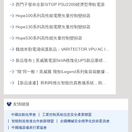
西門子發布全新SITOP PSU2200經濟型導軌電源
Hope100系列高性能電壓矢量控制變頻器
Hope130系列高性能電壓矢量控制變頻器
Hope530系列高性能矢量控制變頻器
魏德米勒電涌保護新品：VARITECTOR VPU AC I S系列
新品發布 | 英威騰電源5kVA模塊化UPS新品重磅登場！
“飛”同一般！英威騰 飛智iLegend系列集裝箱數據中心新品發布
【新品速遞】和利時推出智能仿真教儀系統，助力行業專業人才培養
友情鏈接
中國自動化學會
工業控制系統信息安全產業聯盟
智能制造推進合作創新聯盟
全國機械安全標準化技術委員會
中國儀器儀表行業協會