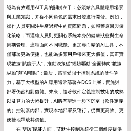
認為有效運用AI工具的關鍵在于：必須結合具體應用場景
與工業知識，并從不同角色的需求出發進行開發。例如，
操作人員更關注生產過程中的實際問題，如報警原因與優
化策略；而運維人員則更關心系統本身的健康狀態與生命
周期管理。這種面向不同職能、更加專而精的AI工具，不
僅部署更為便捷，也能為多類用戶帶來更大價值，真正實
現數據“賦能于人”，推動決策從“經驗驅動”全面轉向“數據
驅動”與“AI輔助”；最后，當前受限于控制系統的硬件算
力，基于大模型的AI應用通常部署在DCS上層，實施與
部署仍然相對復雜。未來，隨著軟件定義控制技術的成熟
以及算力的大幅提升，AI將有望進一步下沉至（軟件定義
的）控制器內部，實現本地部署及運行，從而更高效、更
便捷地釋放其價值。
在“雙碳”賦能方面，艾默生控制系統從三個維度提供