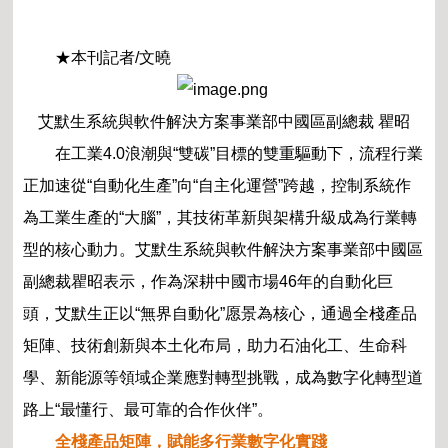
★本刊記者/文曉
艾默生系統與軟件解決方案事業部中國區副總裁 瞿昭
在工業4.0浪潮與“雙碳”目標的雙重驅動下，流程行業
正加速從“自動化生產”向“自主化運營”跨越，控制系統作
為工業生產的“大腦”，其技術革新與架構升級成為行業轉
型的核心動力。艾默生系統與軟件解決方案事業部中國區
副總裁瞿昭表示，作為深耕中國市場46年的自動化巨
頭，艾默生正以“無界自動化”愿景為核心，通過全棧產品
矩陣、技術創新與本土化布局，助力石油化工、生命科
學、新能源等領域企業應對轉型挑戰，成為數字化轉型道
路上“最懂行、最可靠的合作伙伴”。
全棧產品矩陣，賦能多行業數字化實踐