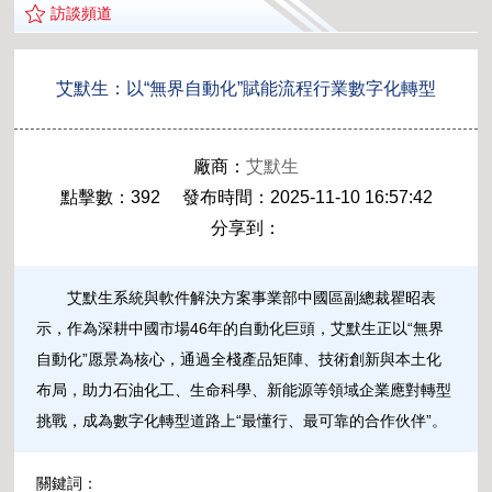
訪談頻道
艾默生：以“無界自動化”賦能流程行業數字化轉型
廠商：
艾默生
點擊數：392 發布時間：2025-11-10 16:57:42
分享到：
艾默生系統與軟件解決方案事業部中國區副總裁瞿昭表
示，作為深耕中國市場46年的自動化巨頭，艾默生正以“無界
自動化”愿景為核心，通過全棧產品矩陣、技術創新與本土化
布局，助力石油化工、生命科學、新能源等領域企業應對轉型
挑戰，成為數字化轉型道路上“最懂行、最可靠的合作伙伴”。
關鍵詞：