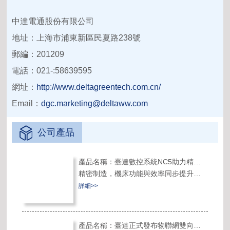
中達電通股份有限公司
地址：上海市浦東新區民夏路238號
郵編：201209
電話：021-:58639595
網址：
http://www.deltagreentech.com.cn/
Email：
dgc.marketing@deltaww.com
公司產品
產品名稱：臺達數控系統NC5助力精密機床智慧進化
精密制造，機床功能與效率同步提升，
往往要同時承載復雜多工序的加工任
詳細>>
務。NC5具備強大的多軸多通道控制能
力，可同時控制最多達4通道，32伺服軸
與8主軸，單一通道支持最多16軸伺服驅
產品名稱：臺達正式發布物聯網雙向全通用 I/O控制器—LIOB-594
動器，具備一機多任務功能，滿足復雜