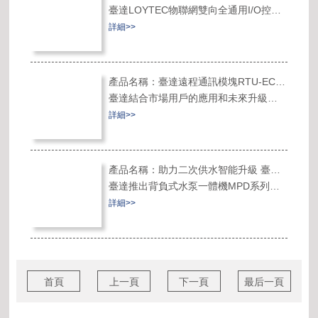
臺達LOYTEC物聯網雙向全通用I/O控制
加工中的多軸加工需求。
器，LIOB-594 I/O 控制器，以數字化智
詳細>>
能運算連接人與樓宇，讓建筑物的結
構、系統、服務及管理實現最優化組
合，通過計算優化控制，提升綜合管理
產品名稱：臺達遠程通訊模塊RTU-ECAT 高效兼容未來
水平和創造健康節能高品質生活環境
臺達結合市場用戶的應用和未來升級需
求，以豐富的工業自動化經驗，推出了
詳細>>
新一代的EtherCAT遠程I/O通訊擴展模塊
RTU-ECAT。
產品名稱：助力二次供水智能升級 臺達推出背負式水泵一體機
臺達推出背負式水泵一體機MPD系列，
承襲了臺達產品智能化的發展理念，采
詳細>>
用一體化整體設計，更融合驅動器、電
機、PLC等功能，產品更加智能，符合變
頻恒壓供水系統需求，推動供水技術進
入高效、智能、便捷的新時代。
首頁
上一頁
下一頁
最后一頁