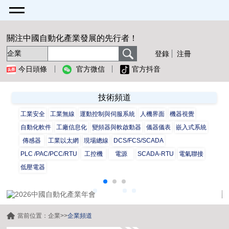
關注中國自動化產業發展的先行者！
登錄
注冊
今日頭條
官方微信
官方抖音
技術頻道
工業安全
工業無線
運動控制與伺服系統
人機界面
機器視覺
自動化軟件
工廠信息化
變頻器與軟啟動器
儀器儀表
嵌入式系統
傳感器
工業以太網
現場總線
DCS/FCS/SCADA
PLC /PAC/PCC/RTU
工控機
電源
SCADA-RTU
電氣聯接
低壓電器
當前位置：
企業
>>
企業頻道