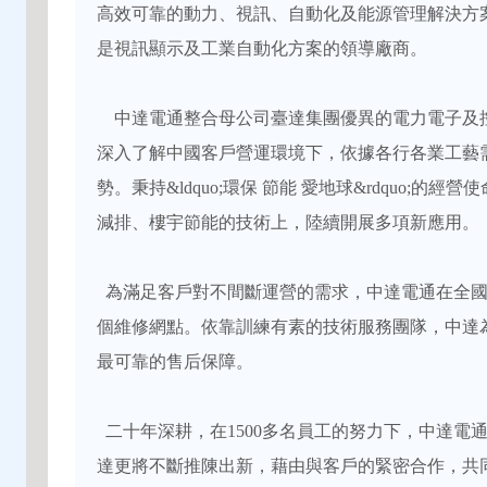
高效可靠的動力、視訊、自動化及能源管理解決方
是視訊顯示及工業自動化方案的領導廠商。
中達電通整合母公司臺達集團優異的電力電子及
深入了解中國客戶營運環境下，依據各行各業工藝
勢。秉持&ldquo;環保 節能 愛地球&rdquo;
減排、樓宇節能的技術上，陸續開展多項新應用。
為滿足客戶對不間斷運營的需求，中達電通在全國設
個維修網點。依靠訓練有素的技術服務團隊，中達
最可靠的售后保障。
二十年深耕，在1500多名員工的努力下，中達電通
達更將不斷推陳出新，藉由與客戶的緊密合作，共