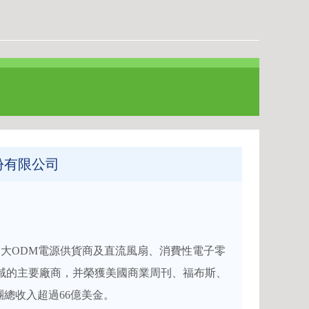
份有限公司
一大ODM電源供貨商及直流風扇、消費性電子零
域的主要廠商，并榮獲美國商業周刊、福布斯、
團總收入超過66億美金。