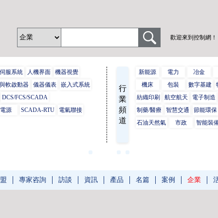
歡迎來到控制網！
伺服系統
人機界面
機器視覺
新能源
電力
冶金
與軟啟動器
儀器儀表
嵌入式系統
機床
包裝
數字基建
行
DCS/FCS/SCADA
紡織印刷
航空航天
電子制造
業
頻
電源
SCADA-RTU
電氣聯接
制藥/醫療
智慧交通
節能環保
道
石油天然氣
市政
智能裝
盟
專家咨詢
訪談
資訊
產品
名篇
案例
企業