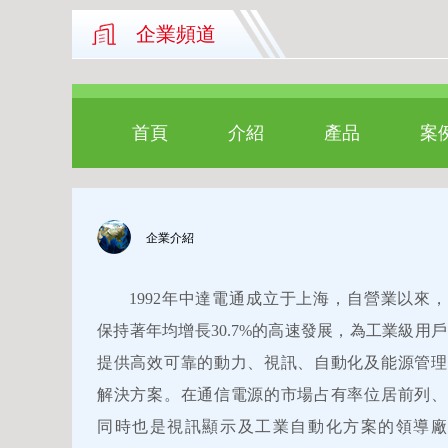
企業頻道
首頁
介紹
產品
案
企業介紹
1992年中達電通成立于上海，自營業以來，
保持著年均增長30.7%的高速發展，為工業級用戶
提供高效可靠的動力、視訊、自動化及能源管理
解決方案。在通信電源的市場占有率位居前列、
同時也是視訊顯示及工業自動化方案的領導廠