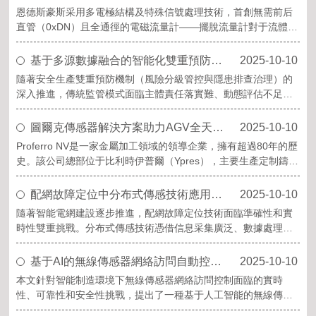
恩德斯豪斯采用多電極結構及特殊信號處理技術，首創無需前后
直管（0xDN）且全通徑的電磁流量計——擺脫流量計對于流體狀
態的要求，流量計安裝不再被空間所束縛，最佳情況下可以與彎
頭、閥門、泵緊貼安裝，精度保證0.5級，同時不為管網系統帶來
基于多源數據融合的智能化雙重預防監管平臺設計與實現
2025-10-10 23
壓損。
隨著安全生產雙重預防機制（風險分級管控與隱患排查治理）的
深入推進，傳統監管模式面臨主體責任落實難、動態評估不足、
數據孤島等問題。本文結合物聯網、大數據與人工智能技術，構
建了智能化雙重預防監管平臺，提出了多源數據融合技術、動態
圖爾克傳感器解決方案助力AGV全天候的運行
2025-10-10 23
風險評估模型以及隱患智能預測技術，實現了風險實時監測、隱
Proferro NV是一家金屬加工領域的領導企業，擁有超過80年的歷
患閉環管理及安全態勢可視化，有效解決了傳統雙重預防機制“形
史。該公司總部位于比利時伊普爾（Ypres），主要生產定制鑄
式化”“靜態化”等痛點，為安全生產數字化轉型提供了可行方案。
件，并為農業機械或采礦設備、壓縮機、紡織機械等制造商提供
鑄鐵生產、機加工、裝配和聯合工程等綜合服務。
配網故障定位中分布式傳感技術應用分析
2025-10-10 22
隨著智能電網建設逐步推進，配網故障定位技術面臨準確性和實
時性雙重挑戰。分布式傳感技術憑借信息采集廣泛、數據處理分
散特點，為配網故障定位提供了新的技術路徑。該技術通過構建
多源異構傳感網絡，采用自適應閾值檢測和分層協同定位算法，
基于AI的無線傳感器網絡訪問自動控制技術
2025-10-10 20
實現對配網故障類型精準識別和位置快速鎖定。實驗結果顯示，
本文針對智能制造環境下無線傳感器網絡訪問控制面臨的實時
分布式傳感方案比傳統集中式方法定位精度提高27.8%，故障響
性、可靠性和安全性挑戰，提出了一種基于人工智能的無線傳感
應時間縮短42.3%，且在復雜電網拓撲和惡劣環境下其仍保持較
器網絡訪問自動控制技術。該技術將強化學習與自適應控制理論