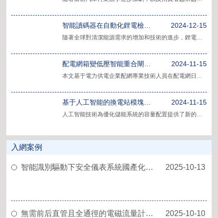
偏差，穩定了鍋爐運行，提高了鍋爐燃燒效率，具有重
求產品個性化定制，企業不斷加大車型研發投入，逐步
要意義。
縮短車型的生命周期。這也導致汽車廠商需要布局更多
智能讀碼器在自動化鋰電檢測的應用
2024-12-15
的生產基地或在同一個生產基地生產更多的車型來滿足
客戶需求，以增加企業的核心競爭力。
隨著全球對清潔能源需求的增加和技術的進步，鋰電池
在電動車、儲能系統和消費電子產品中的應用越來越廣
泛，在制造過程中，通過賦碼和掃碼實現流程可追溯，
配電網箱變低壓智能重合閘裝置的研制及應用
2024-11-15
不遺漏讀碼、不讀錯碼是確保鋰電池品質的重要一環。
本文基于電力供電企業配網專業技術人員在配電網日常
運維中的經驗與創新結合，將重合閘技術應用于配電網
箱式變壓器運行維護中。利用10千伏重合閘技術原理研
基于人工智能的換電站模塊化儲能柜容量配置研究
2024-11-15
制的箱式變壓器低壓自動重合閘裝置，通過技術改造，
形成了具有重合閘功能的箱式變壓器，并在新疆博州縣
人工智能技術為優化儲能系統的容量配置提供了新的解
市城區配電網中得到了廣泛應用。結果證明，其減少了
決方案。模塊化儲能柜能夠實現更高效的電力管理，可
供電企業的配網運維成本和電量損失，有效提升了配網
以提升換電站的經濟效益和系統穩定性。本文深入分析
供電可靠性，助力了配電網自動化的升級轉型，也更好
了換電站電力負荷規律，基于峰谷電價差構建了儲能系
地服務了人民對美好生活的需求。
入網案例
統容量配置優化模型，利用LSTM網絡預測了電力負荷，
并通過混合優化算法實現了儲能系統的高效配置。實驗
智能識別驅動下安全儀表系統國產化組態遷移實踐
2025-10-13 21
驗證了儲能系統在電網需求高峰和低谷條件下的響應速
度、穩定性和經濟效益。結果表明，采用人工智能技術
的模塊化儲能柜能夠顯著提升換電站的運營效率和經濟
效益。
無需前后直管且全通徑的電磁流量計助力管網優化、降本縮期
2025-10-10 23