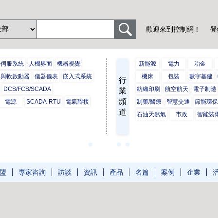
歡迎來到控制網！
登
與伺服系統
人機界面
機器視覺
新能源
電力
冶金
器與軟啟動器
儀器儀表
嵌入式系統
機床
包裝
數字基建
行
DCS/FCS/SCADA
紡織印刷
航空航天
電子制造
業
頻
電源
SCADA-RTU
電氣聯接
制藥/醫療
智慧交通
節能環
道
石油天然氣
市政
智能裝
盟
專家咨詢
訪談
資訊
產品
名篇
案例
企業