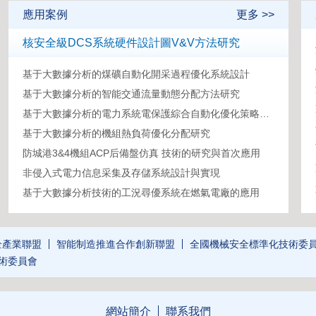
應用案例
更多 >>
核安全級DCS系統硬件設計圖V&V方法研究
基于大數據分析的煤礦自動化開采過程優化系統設計
基于大數據分析的智能交通流量動態分配方法研究
基于大數據分析的電力系統電保護綜合自動化優化策略研究
基于大數據分析的機組熱負荷優化分配研究
防城港3&4機組ACP后備盤仿真 技術的研究與首次應用
非侵入式電力信息采集及存儲系統設計與實現
基于大數據分析技術的工況尋優系統在燃氣電廠的應用
全產業聯盟
智能制造推進合作創新聯盟
全國機械安全標準化技術委
術委員會
網站簡介
聯系我們