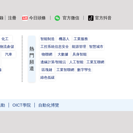
錄
注冊
今日頭條
官方微信
官方抖音
化工
智能制造
機器人
工業服務
物流倉儲
工控系統信息安全
能源管理
智慧城市
熱
汽車
物聯網
大數據
具身智能
門
頻
保
邊緣計算/智能云
人工智能
工業互聯網
道
備
區塊鏈
工業智聯網
數字孿生
綠色低碳
活動
OICT學院
自動化博覽