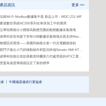
產品資訊
更多 >>
泓格Wi-Fi Modbus數據集中器 新品上市：MDC-211-WF
臺達數控系統NC200系列在車床加工中的應用
泛華恒興推出小體積高動態范圍的動態數據采集模塊
凌華科技宣布旗下所有USB數據采集模塊全面支持Mac和Linux操作系統
無懼惡劣環境——美國邦納推出新一代光電觸摸按鈕
西門子推出小巧的移動操作和監控終端Simatic HMI KTP400F
凌華科技推出首款搭載英特爾第六代處理器的ATX工業母板
堡盟為溫度傳感器設定了新的標準
員會
中國儀器儀表行業協會