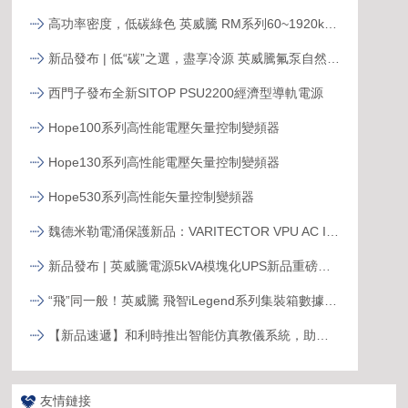
高功率密度，低碳綠色 英威騰 RM系列60~1920kVA模塊化UPS新品發布
新品發布 | 低“碳”之選，盡享冷源 英威騰氟泵自然冷精密空調
西門子發布全新SITOP PSU2200經濟型導軌電源
Hope100系列高性能電壓矢量控制變頻器
Hope130系列高性能電壓矢量控制變頻器
Hope530系列高性能矢量控制變頻器
魏德米勒電涌保護新品：VARITECTOR VPU AC I S系列
新品發布 | 英威騰電源5kVA模塊化UPS新品重磅登場！
“飛”同一般！英威騰 飛智iLegend系列集裝箱數據中心新品發布
【新品速遞】和利時推出智能仿真教儀系統，助力行業專業人才培養
友情鏈接