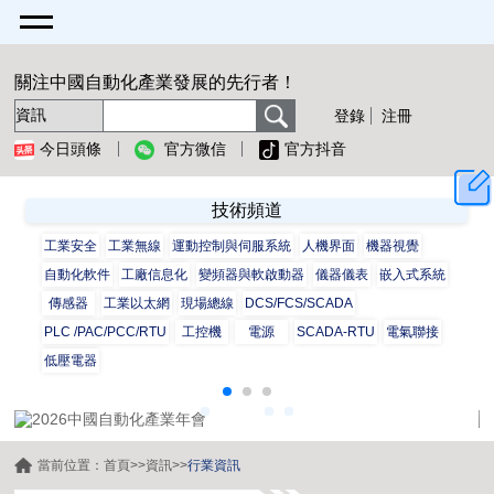
關注中國自動化產業發展的先行者！
登錄
注冊
今日頭條
官方微信
官方抖音
技術頻道
工業安全
工業無線
運動控制與伺服系統
人機界面
機器視覺
自動化軟件
工廠信息化
變頻器與軟啟動器
儀器儀表
嵌入式系統
傳感器
工業以太網
現場總線
DCS/FCS/SCADA
PLC /PAC/PCC/RTU
工控機
電源
SCADA-RTU
電氣聯接
低壓電器
當前位置：
首頁
>>
資訊
>>
行業資訊