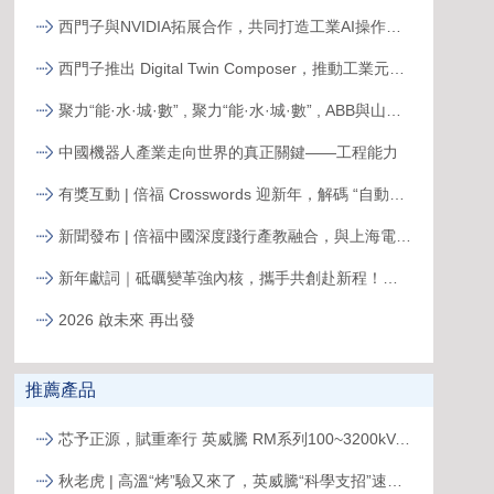
西門子與NVIDIA拓展合作，共同打造工業AI操作系統
西門子推出 Digital Twin Composer，推動工業元宇宙落地
聚力“能·水·城·數” , 聚力“能·水·城·數” , ABB與山東電建三公司簽署合作備忘錄，共拓新格局ABB與山東電建三公司簽署合作備忘錄，共拓新格局
中國機器人產業走向世界的真正關鍵——工程能力
有獎互動 | 倍福 Crosswords 迎新年，解碼 “自動化關鍵詞”
新聞發布 | 倍福中國深度踐行產教融合，與上海電力大學簽約共育能源電力人才
新年獻詞｜砥礪變革強內核，攜手共創赴新程！系統變革下的中國菲尼克斯，二次創業再攀高峰
2026 啟未來 再出發
推薦產品
芯予正源，賦重牽行 英威騰 RM系列100~3200kVA模塊化UPS新品發布
秋老虎 | 高溫“烤”驗又來了，英威騰“科學支招”速來圍觀！