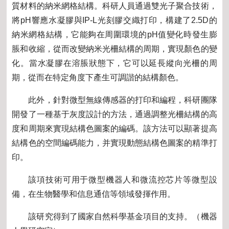
質材料的納米網格結構。科研人員通過雙光子聚合技術，
將
pH
響應水凝膠與
IP-L
光刻膠交織打印，構建了
2.5D
的
納米網格結構，它能夠在周圍環境的
pH
值變化時發生膨
脹和收縮，從而改變納米光柵結構的周期，實現顏色的變
化。當水凝膠在溶脹狀態下，它可以延長縱向光柵的周
期，從而在特定角度下產生可調諧的結構顏色。
此外，針對微型無線傳感器的打印和編程，科研團隊
開發了一種基于灰度設計的方法，通過調整光柵結構的高
度和周期來實現結構色圖案的編碼。該方法可以顯著提高
結構色的空間編碼能力，并實現動態結構色圖案的精準打
印。
該項技術可用于微型機器人和微流控芯片等微型設
備，在生物醫學和信息通信等領域發揮作用。
該研究得到了國家自然科學基金項目的支持。（機器