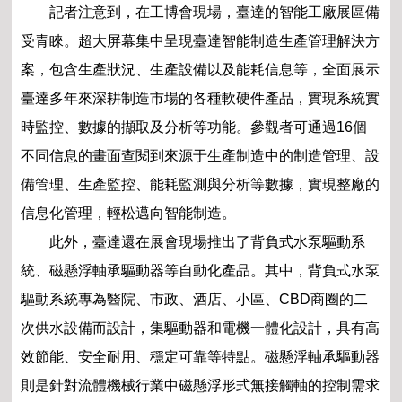
記者注意到，在工博會現場，臺達的智能工廠
展區備
受青睞。超大屏幕集中呈現臺達智能制造生產
管理解決方
案，包含生產狀況、生產設備以及能耗信
息等，全面展示
臺達多年來深耕制造市場的各種軟硬
件產品，實現系統實
時監控、數據的擷取及分析等功
能。參觀者可通過16個
不同信息的畫面查閱到來源
于生產制造中的制造管理、設
備管理、生產監控、能
耗監測與分析等數據，實現整廠的
信息化管理，輕松
邁向智能制造。
此外，臺達還在展會現場推出了背負式水泵驅
動系
統、磁懸浮軸承驅動器等自動化產品。其中，
背負式水泵
驅動系統專為醫院、市政、酒店、小區、
CBD商圈的二
次供水設備而設計，集驅動器和電機
一體化設計，具有高
效節能、安全耐用、穩定可靠
等特點。磁懸浮軸承驅動器
則是針對流體機械行業
中磁懸浮形式無接觸軸的控制需求