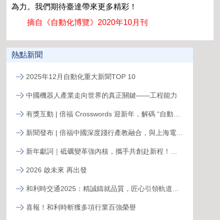
為力。我們期待臺
達帶來更多精彩！
摘自《自動化博覽》2020年10月刊
熱點新聞
2025年12月自動化重大新聞TOP 10
中國機器人產業走向世界的真正關鍵——工程能力
有獎互動 | 倍福 Crosswords 迎新年，解碼 “自動化關鍵詞”
新聞發布 | 倍福中國深度踐行產教融合，與上海電力大學簽約共育能源電力人才
新年獻詞｜砥礪變革強內核，攜手共創赴新程！系統變革下的中國菲尼克斯，二次創業再攀高峰
2026 啟未來 再出發
和利時交通2025：精誠鑄就品質，匠心引領軌道新征程
喜報！和利時斬獲多項行業百強榮譽