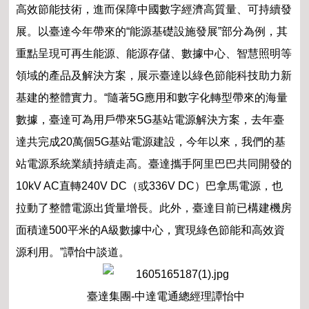
高效節能技術，進而保障中國數字經濟高質
量、可持續發
展。以臺達今年帶來的“能源基礎設施
發展”部分為例，其
重點呈現可再生能源、能源存
儲、數據中心、智慧照明等
領域的產品及解決方案，
展示臺達以綠色節能科技助力新
基建的整體實力。
“隨著5G應用和數字化轉型帶來的海量
數據，臺達
可為用戶帶來5G基站電源解決方案，去年臺
達共完
成20萬個5G基站電源建設，今年以來，我們的基
站
電源系統業績持續走高。臺達攜手阿里巴巴共同開
發的
10kV AC直轉240V DC（或336V DC）巴拿馬電
源，也
拉動了整體電源出貨量增長。此外，臺達目前
已構建機房
面積達500平米的A級數據中心，實現綠
色節能和高效資
源利用。”譚怡中談道。
臺達集團-中達電通總經理譚怡中