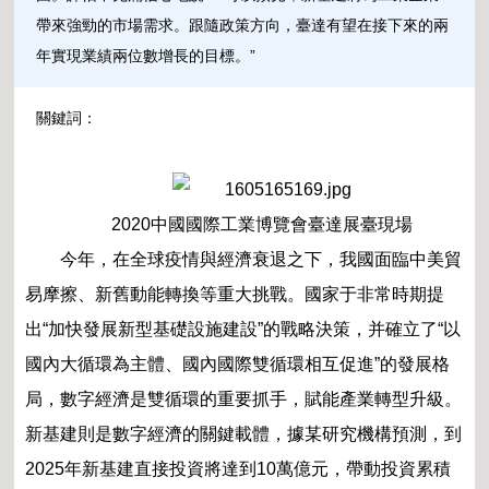
帶來強勁的市場需求。跟隨政策方向，臺達有望在接下來的兩
年實現業績兩位數增長的目標。”
關鍵詞：
2020中國國際工業博覽會臺達展臺現場
今年，在全球疫情與經濟衰退之下，我國面臨
中美貿
易摩擦、新舊動能轉換等重大挑戰。國家于
非常時期提
出“加快發展新型基礎設施建設”的戰
略決策，并確立了“以
國內大循環為主體、國內國
際雙循環相互促進”的發展格
局，數字經濟是雙循
環的重要抓手，賦能產業轉型升級。
新基建則是數
字經濟的關鍵載體，據某研究機構預測，到
2025年
新基建直接投資將達到10萬億元，帶動投資累積