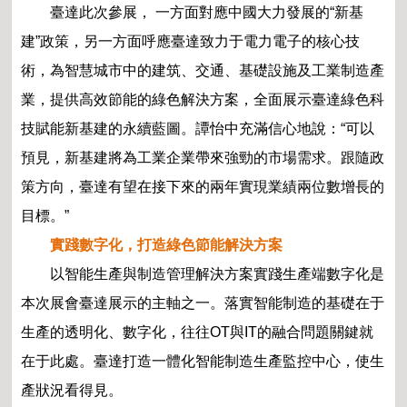
臺達此次參展， 一方面對應中國大力發展的
“新基
建”政策，另一方面呼應臺達致力于電力電子
的核心技
術，為智慧城市中的建筑、交通、基礎設施
及工業制造產
業，提供高效節能的綠色解決方案，全
面展示臺達綠色科
技賦能新基建的永續藍圖。譚怡中
充滿信心地說：“可以
預見，新基建將為工業企業帶
來強勁的市場需求。跟隨政
策方向，臺達有望在接下
來的兩年實現業績兩位數增長的
目標。”
實踐數字化，打造綠色節能解決方案
以智能生產與制造管理解決方案實踐生產端數
字化是
本次展會臺達展示的主軸之一。落實智能制造
的基礎在于
生產的透明化、數字化，往往OT與IT的
融合問題關鍵就
在于此處。臺達打造一體化智能制造
生產監控中心，使生
產狀況看得見。