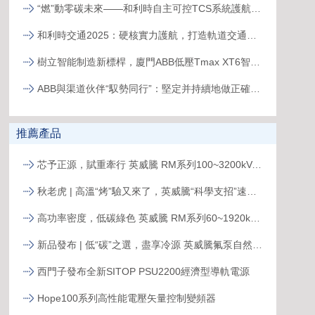
“燃”動零碳未來——和利時自主可控TCS系統護航全球首臺30MW級純氫燃氣輪機“木星一號”實現發電成功
和利時交通2025：硬核實力護航，打造軌道交通精品工程
樹立智能制造新標桿，廈門ABB低壓Tmax XT6智能生產線正式投產
ABB與渠道伙伴“馭勢同行”：堅定并持續地做正確的事
推薦產品
芯予正源，賦重牽行 英威騰 RM系列100~3200kVA模塊化UPS新品發布
秋老虎 | 高溫“烤”驗又來了，英威騰“科學支招”速來圍觀！
高功率密度，低碳綠色 英威騰 RM系列60~1920kVA模塊化UPS新品發布
新品發布 | 低“碳”之選，盡享冷源 英威騰氟泵自然冷精密空調
西門子發布全新SITOP PSU2200經濟型導軌電源
Hope100系列高性能電壓矢量控制變頻器