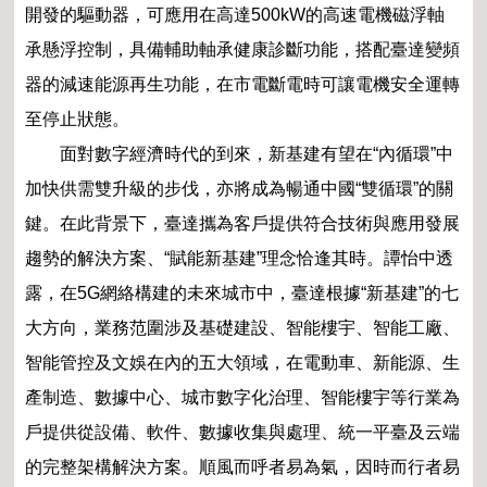
開發的驅動器，
可應用在高達500kW的高速電機磁浮軸
承懸浮控
制，具備輔助軸承健康診斷功能，搭配臺達變頻
器
的減速能源再生功能，在市電斷電時可讓電機安全
運轉
至停止狀態。
面對數字經濟時代的到來，新基建有望在“內
循環”中
加快供需雙升級的步伐，亦將成為暢通中
國“雙循環”的關
鍵。在此背景下，臺達攜為客戶
提供符合技術與應用發展
趨勢的解決方案、“賦能
新基建”理念恰逢其時。譚怡中透
露，在5G網絡
構建的未來城市中，臺達根據“新基建”的七
大方
向，業務范圍涉及基礎建設、智能樓宇、智能工
廠、
智能管控及文娛在內的五大領域，在電動車、
新能源、生
產制造、數據中心、城市數字化治理、
智能樓宇等行業為
戶提供從設備、軟件、數據收集
與處理、統一平臺及云端
的完整架構解決方案。順
風而呼者易為氣，因時而行者易