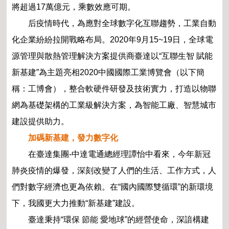
將
超過17萬億元，乘數效應可期。
后疫情時代，為應對全球數字化互聯趨勢，工
業自動
化企業紛紛拉開戰略布局。2020年9月15~19
日，全球電
源管理與散熱管理解決方案提供商臺達以
“互聯生智 賦能
新基建”為主題亮相2020中國國際
工業博覽會（以下簡
稱：工博會），整合軟硬件研發
及技術實力，打造以物聯
網為基礎架構的工業級解決
方案，為智能工廠、智慧城市
建設提供助力。
加碼新基建，發力數字化
在臺達集團-中達電通總經理譚怡中看來，今年
新冠
肺炎疫情的爆發，深刻改變了人們的生活、工
作方式，人
們對數字經濟也更為依賴。在“國內國際
雙循環”的新環境
下，我國更大力推動“新基建”建
設。
臺達秉持“環保 節能 愛地球”的經營使命，深
諳構建