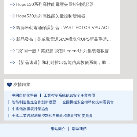
Hope130系列高性能電壓矢量控制變頻器
Hope530系列高性能矢量控制變頻器
魏德米勒電涌保護新品：VARITECTOR VPU AC I S系列
新品發布 | 英威騰電源5kVA模塊化UPS新品重磅登場！
“飛”同一般！英威騰 飛智iLegend系列集裝箱數據中心新品發布
【新品速遞】和利時推出智能仿真教儀系統，助力行業專業人才培養
友情鏈接
中國自動化學會
工業控制系統信息安全產業聯盟
智能制造推進合作創新聯盟
全國機械安全標準化技術委員會
中國儀器儀表行業協會
全國工業過程測量控制和自動化標準化技術委員會
網站簡介
聯系我們