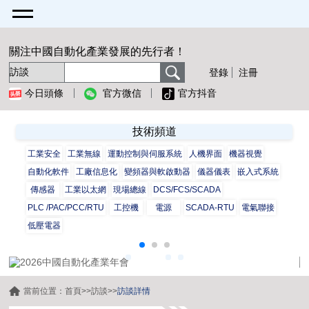
關注中國自動化產業發展的先行者！
登錄
注冊
今日頭條
官方微信
官方抖音
技術頻道
工業安全
工業無線
運動控制與伺服系統
人機界面
機器視覺
自動化軟件
工廠信息化
變頻器與軟啟動器
儀器儀表
嵌入式系統
傳感器
工業以太網
現場總線
DCS/FCS/SCADA
PLC /PAC/PCC/RTU
工控機
電源
SCADA-RTU
電氣聯接
低壓電器
當前位置：
首頁
>>
訪談
>>
訪談詳情