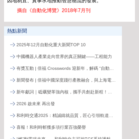
因地制宜、實事求地推動智慧物流的發展。
摘自《自動化博覽》2018年7月刊
熱點新聞
2025年12月自動化重大新聞TOP 10
中國機器人產業走向世界的真正關鍵——工程能力
有獎互動 | 倍福 Crosswords 迎新年，解碼 “自動化關鍵詞”
新聞發布 | 倍福中國深度踐行產教融合，與上海電力大學簽約共育能源電力人才
新年獻詞｜砥礪變革強內核，攜手共創赴新程！系統變革下的中國菲尼克斯，二次創業再攀高峰
2026 啟未來 再出發
和利時交通2025：精誠鑄就品質，匠心引領軌道新征程
喜報！和利時斬獲多項行業百強榮譽