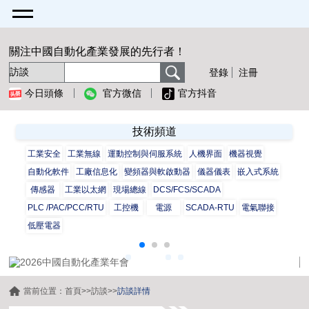
關注中國自動化產業發展的先行者！
登錄
注冊
今日頭條
官方微信
官方抖音
技術頻道
工業安全
工業無線
運動控制與伺服系統
人機界面
機器視覺
自動化軟件
工廠信息化
變頻器與軟啟動器
儀器儀表
嵌入式系統
傳感器
工業以太網
現場總線
DCS/FCS/SCADA
PLC /PAC/PCC/RTU
工控機
電源
SCADA-RTU
電氣聯接
低壓電器
當前位置：
首頁
>>
訪談
>>
訪談詳情