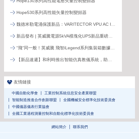
Hope130系列高性能電壓矢量控制變頻器
Hope530系列高性能矢量控制變頻器
魏德米勒電涌保護新品：VARITECTOR VPU AC I S系列
新品發布 | 英威騰電源5kVA模塊化UPS新品重磅登場！
“飛”同一般！英威騰 飛智iLegend系列集裝箱數據中心新品發布
【新品速遞】和利時推出智能仿真教儀系統，助力行業專業人才培養
友情鏈接
中國自動化學會
工業控制系統信息安全產業聯盟
智能制造推進合作創新聯盟
全國機械安全標準化技術委員會
中國儀器儀表行業協會
全國工業過程測量控制和自動化標準化技術委員會
網站簡介
聯系我們