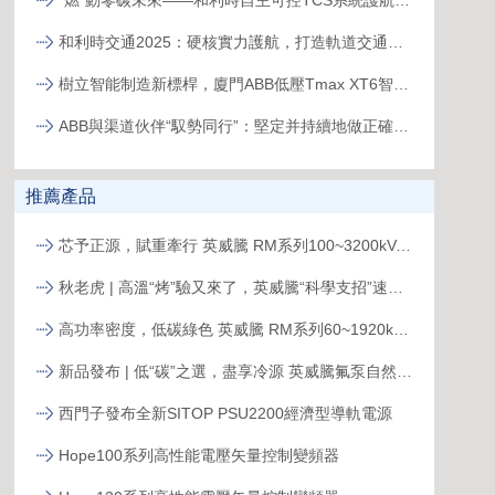
“燃”動零碳未來——和利時自主可控TCS系統護航全球首臺30MW級純氫燃氣輪機“木星一號”實現發電成功
和利時交通2025：硬核實力護航，打造軌道交通精品工程
樹立智能制造新標桿，廈門ABB低壓Tmax XT6智能生產線正式投產
ABB與渠道伙伴“馭勢同行”：堅定并持續地做正確的事
推薦產品
芯予正源，賦重牽行 英威騰 RM系列100~3200kVA模塊化UPS新品發布
秋老虎 | 高溫“烤”驗又來了，英威騰“科學支招”速來圍觀！
高功率密度，低碳綠色 英威騰 RM系列60~1920kVA模塊化UPS新品發布
新品發布 | 低“碳”之選，盡享冷源 英威騰氟泵自然冷精密空調
西門子發布全新SITOP PSU2200經濟型導軌電源
Hope100系列高性能電壓矢量控制變頻器