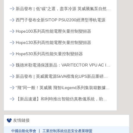
新品發布 | 低“碳”之選，盡享冷源 英威騰氟泵自然冷精密空調
西門子發布全新SITOP PSU2200經濟型導軌電源
Hope100系列高性能電壓矢量控制變頻器
Hope130系列高性能電壓矢量控制變頻器
Hope530系列高性能矢量控制變頻器
魏德米勒電涌保護新品：VARITECTOR VPU AC I S系列
新品發布 | 英威騰電源5kVA模塊化UPS新品重磅登場！
“飛”同一般！英威騰 飛智iLegend系列集裝箱數據中心新品發布
【新品速遞】和利時推出智能仿真教儀系統，助力行業專業人才培養
友情鏈接
中國自動化學會
工業控制系統信息安全產業聯盟