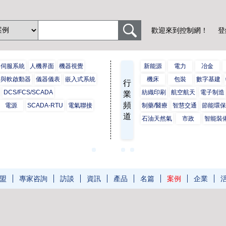
歡迎來到控制網！
登
與伺服系統
人機界面
機器視覺
新能源
電力
冶金
器與軟啟動器
儀器儀表
嵌入式系統
機床
包裝
數字基建
行
DCS/FCS/SCADA
紡織印刷
航空航天
電子制造
業
頻
電源
SCADA-RTU
電氣聯接
制藥/醫療
智慧交通
節能環
道
石油天然氣
市政
智能裝
盟
專家咨詢
訪談
資訊
產品
名篇
案例
企業