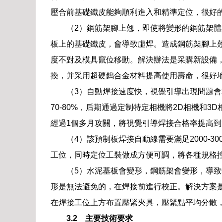
壓合前基礎鐵皮能夠順利進入和精準定位，很好
（2）鋼筋架腳上翹，即使將變形的鋼筋架
板上的基礎鐵皮，會導致虛焊。造成鋼筋架腳上
度不對及模具竄位移動。解決辦法是采購新設備
換，并采用超硬鎢合金材料提高使用壽命，很好
（3）自動焊接速度快，視覺引導出現問題
70-80%，后期通過定制特定相機將2D相機和
經過1個多月攻關，將視覺引導焊接合格率提高到
（4）該預制板焊接自動線需要滿足2000-3
工位，同時定位工裝做成方便可調，將各種規格
（5）水泥基板會變形，鋼筋架會變形，導
形是無法避免的，在焊接前進行校正。解決方案
在焊接工位上方布置壓緊夾具，壓緊點平均分散，
3.2 主要技術要求