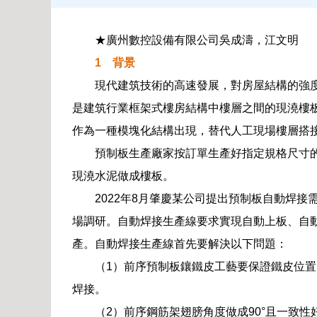
★廣州數控設備有限公司吳成濤，江文明
1 背景
現代建筑技術的高速發展，對房屋結構的強
是建筑行業框架式樓房結構中樓層之間的現澆樓
作為一種模塊化結構出現，替代人工現場樓層搭
預制板生產廠家按訂單生產好指定規格尺寸
現澆水泥做成樓板。
2022年8月肇慶某公司提出預制板自動焊接
場調研。自動焊接生產線要求實現自動上板、自
產。自動焊接生產線首先要解決以下問題：
（1）前序預制板鑲鐵皮工藝要保證鐵皮位置
焊接。
（2）前序鋼筋架翅膀角度做成90°且一致