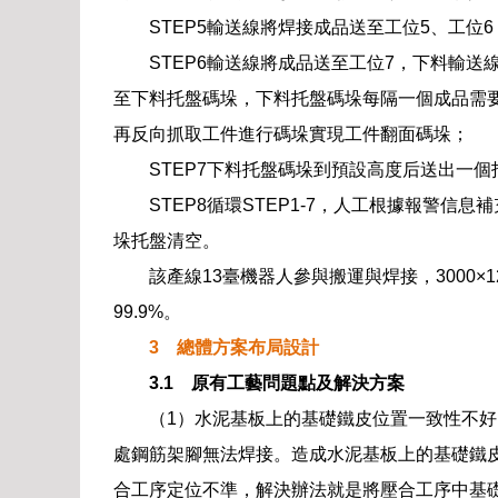
STEP5輸送線將焊接成品送至工位5、工位
STEP6輸送線將成品送至工位7，下料輸
至下料托盤碼垛，下料托盤碼垛每隔一個成品需
再反向抓取工件進行碼垛實現工件翻面碼垛；
STEP7下料托盤碼垛到預設高度后送出一
STEP8循環STEP1-7，人工根據報警
垛托盤清空。
該產線13臺機器人參與搬運與焊接，3000×
99.9%。
3 總體方案布局設計
3.1 原有工藝問題點及解決方案
（1）水泥基板上的基礎鐵皮位置一致性不
處鋼筋架腳無法焊接。造成水泥基板上的基礎鐵
合工序定位不準，解決辦法就是將壓合工序中基