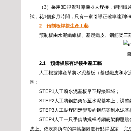
（3）采用3D視覺引導機器人焊接，避開鐵
試，花1個多月時間，只有一家引導正確率達到9
2 預制板焊接生產工藝
預制板由水泥纖維板、基礎鐵皮、鋼筋架三
圖
2.1 預備板原有焊接生產工藝
人工根據排產單將水泥基板（基礎鐵皮和水
區：
STEP1人工將水泥基板吊至焊接區域；
STEP2人工將鋼筋架吊至水泥基本上，調
STEP3人工點焊固定變形的鋼筋架到水泥
STEP4人工一只手借助撬桿將鋼筋架腳壓
皮上。依次將所有的鋼筋架腳進行點焊固定，完