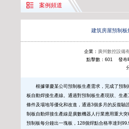
案例頻道
建筑房屋預制板
企業：
廣州數控設備
點擊數：601 發布時間：
根據肇慶某公司預制板生產需求，完成了預制
板自動焊接生產線。通過對預制板生產現狀、生產
條件及場地等優化和改進，通過3個多月的反復驗
制板自動焊接生產線是廣數機器人行業應用重大突破，
預制板每分鐘出一塊板，128個焊點合格率達到99.