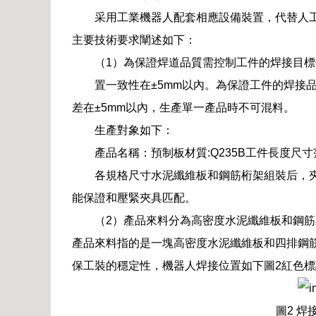
采用工業機器人配套相應設備裝置，代替人
主要技術要求闡述如下：
（1）為保證焊道品質需控制工件的焊接目標
置一致性在±5mm以內。為保證工件的焊接
差在±5mm以內，生產單一產品時不可混料。
生產對象如下：
產品名稱：預制板材質:Q235B工件長度尺寸范圍
各規格尺寸水泥纖維板和鋼筋桁架組裝后，
能保證和壓緊夾具匹配。
（2）產品來料分為高密度水泥纖維板和鋼
產品來料指的是一塊高密度水泥纖維板和四排鋼
保工裝的穩定性，機器人焊接位置如下圖2紅色
圖2 