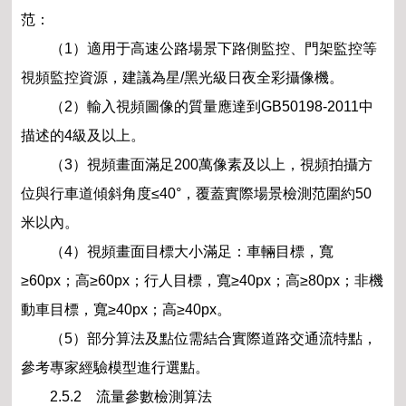
范：
（1）適用于高速公路場景下路側監控、門架監控等
視頻監控資源，建議為星/黑光級日夜全彩攝像機。
（2）輸入視頻圖像的質量應達到GB50198-2011中
描述的4級及以上。
（3）視頻畫面滿足200萬像素及以上，視頻拍攝方
位與行車道傾斜角度≤40°，覆蓋實際場景檢測范圍約50
米以內。
（4）視頻畫面目標大小滿足：車輛目標，寬
≥60px；高≥60px；行人目標，寬≥40px；高≥80px；非機
動車目標，寬≥40px；高≥40px。
（5）部分算法及點位需結合實際道路交通流特點，
參考專家經驗模型進行選點。
2.5.2 流量參數檢測算法