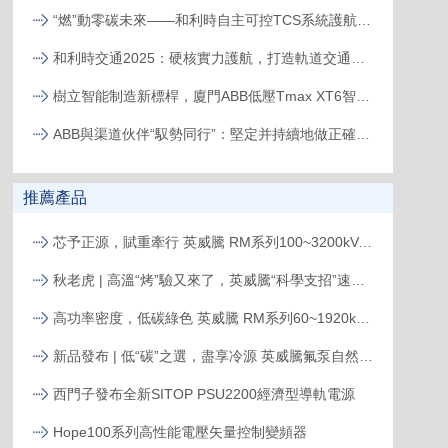
“燃”動零碳未來——和利時自主可控TCS系統護航全球首臺30MW級純氫燃氣輪機“木星一號”實現發電成功
和利時交通2025：硬核實力護航，打造軌道交通精品工程
樹立智能制造新標桿，廈門ABB低壓Tmax XT6智能生產線正式投產
ABB與渠道伙伴“馭勢同行”：堅定并持續地做正確的事
推薦產品
芯予正源，賦重牽行 英威騰 RM系列100~3200kVA模塊化UPS新品發布
秋老虎 | 高溫“烤”驗又來了，英威騰“科學支招”速來圍觀！
高功率密度，低碳綠色 英威騰 RM系列60~1920kVA模塊化UPS新品發布
新品發布 | 低“碳”之選，盡享冷源 英威騰氟泵自然冷精密空調
西門子發布全新SITOP PSU2200經濟型導軌電源
Hope100系列高性能電壓矢量控制變頻器