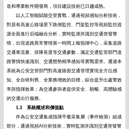
造和專業軟件開發商，項目建設技術已日趨成熟。
以人工智能賦能交管實戰，通過視頻感知分析技術，
對原有高速公路場景下路側監控、門架監控等視頻監控資
源全面進行后端融合分析，實時監測并識別交通突發警
情，出現道路異常警情第一時間上報指揮中心，采集道路
交通車流量、排隊長度等交通參數，滿足交通監管部門道
路警情快速識別、交通態勢精準感知等實戰需求。通過本
系統為公安交管部門對高速路面交通管理實現全方位感
知、全自研利舊、全業務增效的目標，綜合提升出處警效
率與指揮效果；為交通參與者提供安全、順暢、高體驗感
的交通出行服務。
1.3 系統概述和價值點
作為公安交通集成指揮平臺采集層（事件檢測）組成
部分，通過視頻AI分析技術，實時監測并識別交通突發警