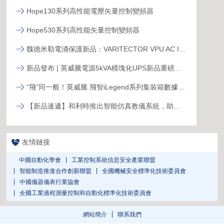
Hope130系列高性能電壓矢量控制變頻器
Hope530系列高性能矢量控制變頻器
魏德米勒電涌保護新品：VARITECTOR VPU AC I S系列
新品發布 | 英威騰電源5kVA模塊化UPS新品重磅登場！
“飛”同一般！英威騰 飛智iLegend系列集裝箱數據中心新品發布
【新品速遞】和利時推出智能仿真教儀系統，助力行業專業人才培養
友情鏈接
中國自動化學會
工業控制系統信息安全產業聯盟
智能制造推進合作創新聯盟
全國機械安全標準化技術委員會
中國儀器儀表行業協會
全國工業過程測量控制和自動化標準化技術委員會
網站簡介
聯系我們