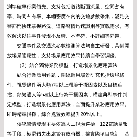
測準確率行業領先。支持包括道路斷面流量、空間占有
率、時間占有率、車輛密度在內的交通參數采集，滿足交
警部門快速掌握路況、道路警情迅速識別等實戰需求。有
效解決以往事件發現不及時、不準確、不詳細等問題。
交通事件及交通流參數檢測算法均自主研發，具備開
放場景適應性，支持場景應用效果持續自學習調優。
（2）結合獨特業務模型，打造場景化應用算法
結合行業應用難題，圍繞應用場景研究包括環境條
件、視覺條件兩大類7種以上環境干擾因素以及目標遮
擋、頻繁過人等5種以上行為干擾因素，構建典型事件判
定模型，打造場景化應用算法，全面提升業務應用效果。
即時精準指揮，綜合處置效率提升20%以上。
傳統警情發現主要依靠人工視頻巡檢、122電話舉報
等手段，極易錯失出處警有效時機，據實際項目統計，基