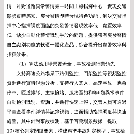
情，針對道路異常警情第一時間上報指揮中心，實現交通
態勢實時感知、突發警情即時發現特色功能，解決交警指
揮中心指揮調度面臨的突發警情發現效率低、處置效率
低，缺少自動化警情識別手段的問題，提供帶有突發警情
自主識別功能的軟硬一體化產品，綜合提升出處警效率與
指揮效果。
（1）算法應用場景覆蓋全，事故檢測行業領先
支持高速公路場景下路側監控、門架監控等視頻監控
資源進行實時視頻分析，支持行人闖入、高速事故、應急
停車、匝道排隊、主線擁堵、服務區飽和等6類異常事件
自動檢測識別、查詢，并進行快速上報，交管人員可通過
平臺查看事件詳情與記錄視頻，進而輔助指揮調度與快速
處置。其中針對事故檢測，基于百萬場景數據，提取
10+核心判定關鍵要素，構建精準事故判定模型，事故檢