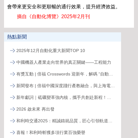
會帶來更安全和更順暢的通行效果，提升經濟效益。
摘自《自動化博覽》2025年2月刊
熱點新聞
2025年12月自動化重大新聞TOP 10
中國機器人產業走向世界的真正關鍵——工程能力
有獎互動 | 倍福 Crosswords 迎新年，解碼 “自動化關鍵詞”
新聞發布 | 倍福中國深度踐行產教融合，與上海電力大學簽約共育能源電力人才
新年獻詞｜砥礪變革強內核，攜手共創赴新程！系統變革下的中國菲尼克斯，二次創業再攀高峰
2026 啟未來 再出發
和利時交通2025：精誠鑄就品質，匠心引領軌道新征程
喜報！和利時斬獲多項行業百強榮譽