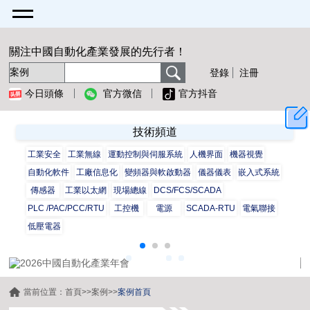
關注中國自動化產業發展的先行者！
登錄
注冊
今日頭條
官方微信
官方抖音
技術頻道
工業安全
工業無線
運動控制與伺服系統
人機界面
機器視覺
自動化軟件
工廠信息化
變頻器與軟啟動器
儀器儀表
嵌入式系統
傳感器
工業以太網
現場總線
DCS/FCS/SCADA
PLC /PAC/PCC/RTU
工控機
電源
SCADA-RTU
電氣聯接
低壓電器
當前位置：
首頁
>>
案例
>>
案例首頁