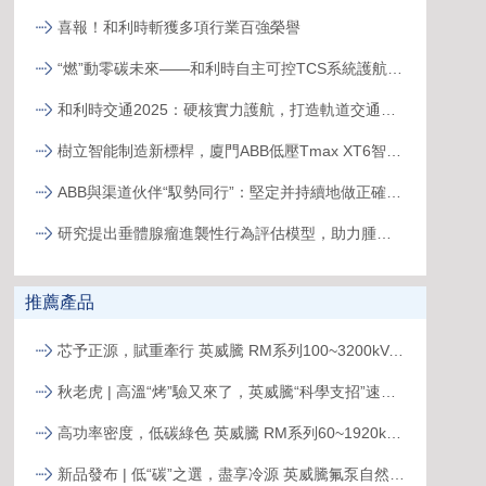
喜報！和利時斬獲多項行業百強榮譽
“燃”動零碳未來——和利時自主可控TCS系統護航全球首臺30MW級純氫燃氣輪機“木星一號”實現發電成功
和利時交通2025：硬核實力護航，打造軌道交通精品工程
樹立智能制造新標桿，廈門ABB低壓Tmax XT6智能生產線正式投產
ABB與渠道伙伴“馭勢同行”：堅定并持續地做正確的事
研究提出垂體腺瘤進襲性行為評估模型，助力腫瘤精準治療
推薦產品
芯予正源，賦重牽行 英威騰 RM系列100~3200kVA模塊化UPS新品發布
秋老虎 | 高溫“烤”驗又來了，英威騰“科學支招”速來圍觀！
高功率密度，低碳綠色 英威騰 RM系列60~1920kVA模塊化UPS新品發布
新品發布 | 低“碳”之選，盡享冷源 英威騰氟泵自然冷精密空調