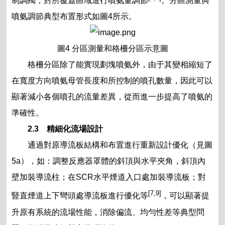
制調閥，對所覆蓋區域進行噴氨量調節
。分區測量與
噴氨調節典型布置形式如圖4所示。
圖4 分區測量和格柵分區示意圖
格柵分區除了能實現劃塊噴氨外，由于其變相縮短了
在寬度方向噴氨母管長度和所控制的噴孔數量，因此可以
顯著減小各個噴孔的流量差異，從而進一步提高了噴氨的
準確性。
2.3 精細化流場設計
通過對原導流板結構和布置進行重新設計優化（見圖
5a），如：調整反應器罩體的斜頂與水平夾角，斜頂內
壁加裝導流柱；在SCR水平煙道入口處加裝導流板；對
[7,9]
豎直煙道上下彎頭處導流板進行優化等
，可以顯著提
升原有系統的流場性能，消除偏流、均勻性差等典型問