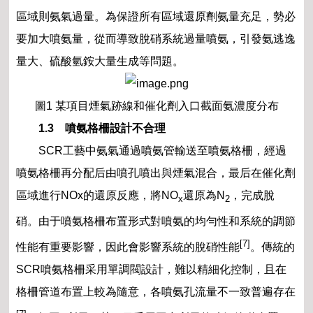
區域則氨氣過量。為保證所有區域還原劑氨量充足，勢必
要加大噴氨量，從而導致脫硝系統過量噴氨，引發氨逃逸
量大、硫酸氫銨大量生成等問題。
圖1 某項目煙氣跡線和催化劑入口截面氨濃度分布
1.3 噴氨格柵設計不合理
SCR工藝中氨氣通過噴氨管輸送至噴氨格柵，經過
噴氨格柵再分配后由噴孔噴出與煙氣混合，最后在催化劑
區域進行NOx的還原反應，將
NO
還原為N
，完成脫
x
2
硝。由于噴氨格柵布置形式對噴氨的均勻性和系統的調節
[7]
性能有重要影響，因此會影響系統的脫硝性能
。傳統的
SCR噴氨格柵采用單調閥設計，難以精細化控制，且在
格柵管道布置上較為隨意，各噴氨孔流量不一致普遍存在