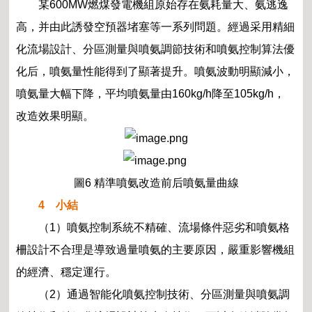
某600MW燃煤發電機組原始存在氨耗量大、氨逃逸
高，并由此誘發空預器堵塞等一系列問題。經過采用精細
化流場設計、分區測量與噴氨調節技術和噴氨控制算法優
化后，噴氨量性能得到了顯著提升。噴氨波動明顯減小，
噴氨量大幅下降，平均噴氨量由160kg/h降至105kg/h，
改造效果明顯。
圖6 精準噴氨改造前后噴氨量曲線
4 小結
（1）噴氨控制系統不精確、流場條件惡劣和噴氨格
柵設計不合理是導致過量噴氨的主要原因，嚴重影響機組
的經濟、穩定運行。
（2）通過智能化噴氨控制技術、分區測量與噴氨調