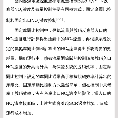
國內燃煤電廠煙氣脫硝噴氨量控制系統中的SCR反
應器NO
濃度及氨量控制主要有兩種方式：固定摩爾比控
x
[3-5]
制和固定出口NO
濃度控制
。
x
固定摩爾比控制中，煙氣流量與脫硝反應器入口的
NO
濃度進行計算得出煙氣中的NO
流量，再根據系統設
x
x
定的氨氮摩爾比例和計算出的NO
流量得出系統需要的氨
x
耗量。機組運行中，噴氨流量調節閥的控制隨著脫硝入口
NO
濃度的升高而升高；為保證系統的脫硝效率，固定摩
x
爾比控制下設定的摩爾比通常高于根據脫硝效率計算出的
摩爾比。固定摩爾比控制方式雖然簡單，但在控制中只考
慮了脫硝效率，沒有考慮出口NO
濃度的變化；當入口的
x
NO
濃度較低時，上述方式會引起SCR過度脫氮，造成
x
運行成本增加。