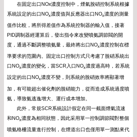
在固定出口NOx濃度控制中，煙氣脫硝控制系統根據
系統設定的出口NO
濃度值與反應器出口NO
濃度的測量
x
x
值作比較，將所得差值作為系統控制器的輸入值，接著
PID調制器經運算后，發出指令來改變噴氨調節閥的開
度，通過不斷調整噴氨量，最終將出口NO
濃度控制在標
x
準要求的范圍內。固定出口控制方式只考慮了脫硝系統出
口
NO
濃度的變化，當SCR入口
NO
濃度過高時，若系統
x
x
設定的出口
NO
濃度不變，則系統的脫硝效率將顯著增
x
加，有可能超出催化劑的脫硝能力，從而造成系統過度噴
氨，導致氨逃逸增大、運行成本增加。
此外，常規SCR系統設計假定在同一截面煙氣流速
和
NO
濃度為相同狀態，因此采用單一控制調節閥對整個
x
噴氨格柵流量進行控制，在煙道出口也僅用單一測點來代