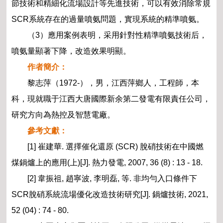
節技術和精細化流場設計等先進技術，可以有效消除常規
SCR系統存在的過量噴氨問題，實現系統的精準噴氨。
（3）應用案例表明，采用針對性精準噴氨技術后，
噴氨量顯著下降，改造效果明顯。
作者簡介：
黎志萍（1972-），男，江西萍鄉人，工程師，本
科，現就職于江西大唐國際新余第二發電有限責任公司，
研究方向為熱控及智慧電廠。
參考文獻：
[1] 崔建華. 選擇催化還原 (SCR) 脫硝技術在中國燃
煤鍋爐上的應用(上)[J]. 熱力發電, 2007, 36 (8) : 13 - 18.
[2] 韋振祖, 趙寧波, 李明磊, 等. 非均勻入口條件下
SCR脫硝系統流場優化改造技術研究[J]. 鍋爐技術, 2021,
52 (04) : 74 - 80.