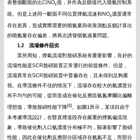
表整個斷面的出口
NO
值，并作為反饋值代入噴氨控制系
x
統。但是上述同一斷面不同位置煙氣流速和
NO
濃度通常
x
存在差異，造成實際需要的噴氨量與依靠測點反饋計算出
的噴氨量存在偏差，將再次誘發噴氨過量問題。
1.2 流場條件惡劣
眾所周知，煙氣流場對脫硝系統有重要影響，良好的
流場性能是SCR脫硝裝置正常運行的前提條件。但是，
流場異常在SCR脫硝裝置中普遍存在，且未得到足夠重
視。在導流條件不佳的情況下，流場存在較大的氨濃度分
布不均勻的可能，從而造成在催化反應區氨氮摩爾比偏離
[6]
理想值，導致脫硝性能下降
。如圖1所示，某項目由于
未考慮導流設計，在豎直煙道段存在嚴重的煙氣偏流現
象，導致催化劑入口氨濃度分布極不均，顯著影響了脫硝
性能，因此在催化劑反應部分區域存在氨氣不足，而部分