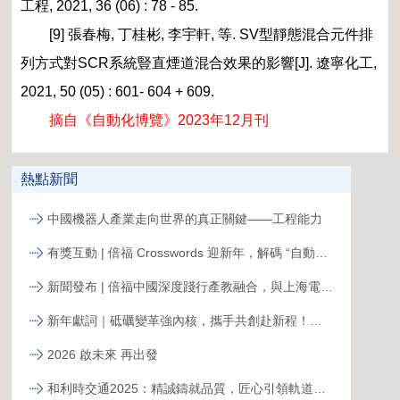
工程, 2021, 36 (06) : 78 - 85.
[9] 張春梅, 丁桂彬, 李宇軒, 等. SV型靜態混合元件排
列方式對SCR系統豎直煙道混合效果的影響[J]. 遼寧化工,
2021, 50 (05) : 601- 604 + 609.
摘自《自動化博覽》2023年12月刊
熱點新聞
中國機器人產業走向世界的真正關鍵——工程能力
有獎互動 | 倍福 Crosswords 迎新年，解碼 “自動化關鍵詞”
新聞發布 | 倍福中國深度踐行產教融合，與上海電力大學簽約共育能源電力人才
新年獻詞｜砥礪變革強內核，攜手共創赴新程！系統變革下的中國菲尼克斯，二次創業再攀高峰
2026 啟未來 再出發
和利時交通2025：精誠鑄就品質，匠心引領軌道新征程