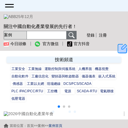
關注中國自動化產業發展的先行者！
登錄
注冊
今日頭條
官方微信
官方抖音
技術頻道
工業安全
工業無線
運動控制與伺服系統
人機界面
機器視覺
自動化軟件
工廠信息化
變頻器與軟啟動器
儀器儀表
嵌入式系統
傳感器
工業以太網
現場總線
DCS/FCS/SCADA
PLC /PAC/PCC/RTU
工控機
電源
SCADA-RTU
電氣聯接
低壓電器
當前位置：
首頁
>>
案例
>>
案例首頁