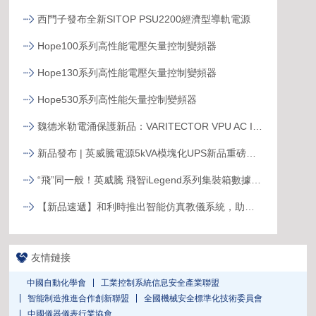
西門子發布全新SITOP PSU2200經濟型導軌電源
Hope100系列高性能電壓矢量控制變頻器
Hope130系列高性能電壓矢量控制變頻器
Hope530系列高性能矢量控制變頻器
魏德米勒電涌保護新品：VARITECTOR VPU AC I S系列
新品發布 | 英威騰電源5kVA模塊化UPS新品重磅登場！
“飛”同一般！英威騰 飛智iLegend系列集裝箱數據中心新品發布
【新品速遞】和利時推出智能仿真教儀系統，助力行業專業人才培養
友情鏈接
中國自動化學會
工業控制系統信息安全產業聯盟
智能制造推進合作創新聯盟
全國機械安全標準化技術委員會
中國儀器儀表行業協會