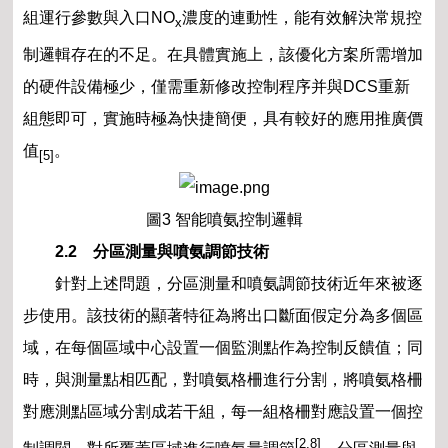
組運行參數與入口NO
濃度的連動性，能有效解決常規控
x
制邏輯存在的不足。在具體實施上，該優化方案所需增加
的硬件設備極少，僅需重新修改控制程序并與DCS重新
組態即可，實施時極為快捷簡便，具有較好的應用推廣價
值
。
[5]
圖3 智能噴氨控制邏輯
2.2 分區測量與噴氨調節技術
針對上述問題，分區測量和噴氨調節技術近年來被逐
步使用。該技術的顯著特征為將出口斷面假定分為多個區
域，在每個區域中心設置一個監測點作為控制反饋值；同
時，與測量點相匹配，對噴氨格柵進行分割，將噴氨格柵
對應測點區域分割成若干組，每一組格柵對應設置一個控
[2,8]