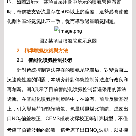
[7]
。如圖2所示，某項目采用圖中所示的噴氨管道布置
時，奇偶數支管流量存在50%以上的偏差，這勢必會使催
化劑各區域氨氮比不一致，從而導致過量噴氨問題。
圖2 某項目噴氨管道示意圖
2 精準噴氨技術與方法
2.1 智能化噴氨控制技術
針對傳統控制算法存在的噴氨系統滯后、對變負荷工
況適應性差的問題，本研究針對傳統控制算法進行改良和
再創新。圖3展示了目前智能化噴氨控制普遍采用的算法
邏輯。在智能化噴氨控制策略中，在原有、前后反饋基礎
上，引入變負荷智能預噴氨、氧量與風煤比前饋、煙囪出
口NO
偏差校正、CEMS儀表吹掃校正等計算模型，不僅
x
考慮了負荷波動的影響，還考慮了出口NO
波動，以及機
x