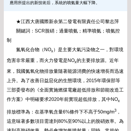
應用所提出的新技術后，系統的噴氨量大幅下降。
★江西大唐國際新余第二發電有限責任公司黎志萍
關鍵詞：SCR脫硝；過量噴氨；精準噴氨；噴氨控
制
氮氧化合物（NO
）是主要大氣污染物之一，對環境
x
危害非常嚴重，而火力發電是NO
的主要排放源。近年
x
來，我國氮氧化物排放量隨著能源消費的快速增長而迅速
上升。為了改善日益惡化的生態環境，2015年環保部等
三部委發布的《全面實施燃煤電廠超低排放和節能改造工
作方案》中明確要求2020年前實現超低排放，其中NO
x
3
排放標準為：在基準氧含量6%條件下不高于50mg/m
，
這意味著多數項目需達到80%至90%以上的脫硝效率。為
達到高脫硝效率，勢必會增加氨噴射量；同時，常規的