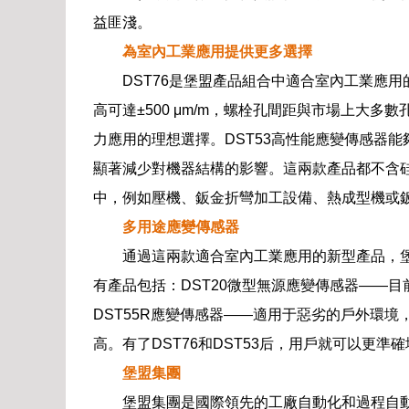
益匪淺。
為室內工業應用提供更多選擇
DST76是堡盟產品組合中適合室內工業應
高可達±500 μm/m，螺栓孔間距與市場上大多
力應用的理想選擇。DST53高性能應變傳感器能夠
顯著減少對機器結構的影響。這兩款產品都不含
中，例如壓機、鈑金折彎加工設備、熱成型機或
多用途應變傳感器
通過這兩款適合室內工業應用的新型產品，
有產品包括：DST20微型無源應變傳感器——
DST55R應變傳感器——適用于惡劣的戶外環境
高。有了DST76和DST53后，用戶就可以更
堡盟集團
堡盟集團是國際領先的工廠自動化和過程自動