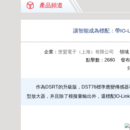
產品頻道
讓智能成為標配：帶IO-
企業：
堡盟電子（上海）有限公司
領域：
點擊數：2680 發布時間：
作為DSRT的升級版，DST76標準應變傳感
型放大器，并且除了模擬量輸出外，還標配IO-Lin