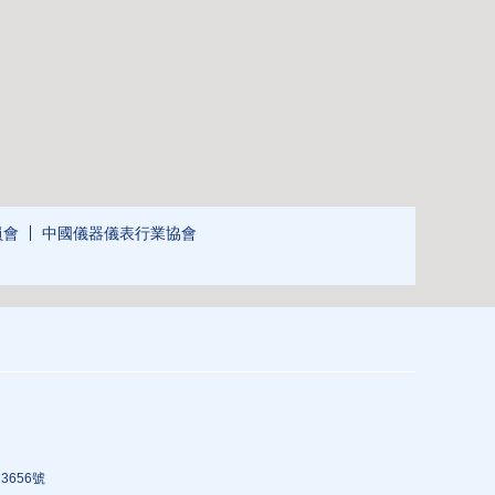
員會
中國儀器儀表行業協會
3656號