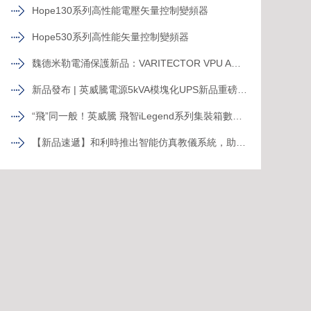
Hope130系列高性能電壓矢量控制變頻器
Hope530系列高性能矢量控制變頻器
魏德米勒電涌保護新品：VARITECTOR VPU AC I S系列
新品發布 | 英威騰電源5kVA模塊化UPS新品重磅登場！
“飛”同一般！英威騰 飛智iLegend系列集裝箱數據中心新品發布
【新品速遞】和利時推出智能仿真教儀系統，助力行業專業人才培養