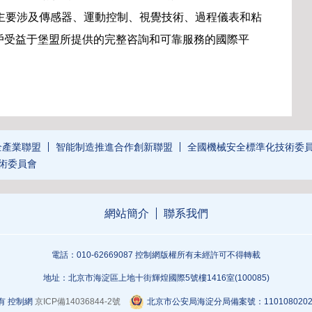
主要涉及傳感器、運動控制、視覺技術、過程儀表和粘
戶受益于堡盟所提供的完整咨詢和可靠服務的國際平
全產業聯盟
智能制造推進合作創新聯盟
全國機械安全標準化技術委
術委員會
網站簡介
聯系我們
電話：010-62669087 控制網版權所有未經許可不得轉載
地址：北京市海淀區上地十街輝煌國際5號樓1416室(100085)
有 控制網
京ICP備14036844-2號
北京市公安局海淀分局備案號：1101080202