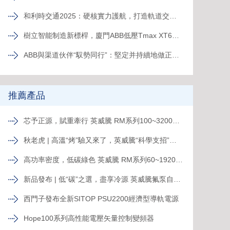
和利時交通2025：硬核實力護航，打造軌道交通精品工程
樹立智能制造新標桿，廈門ABB低壓Tmax XT6智能生產線正式投產
ABB與渠道伙伴“馭勢同行”：堅定并持續地做正確的事
推薦產品
芯予正源，賦重牽行 英威騰 RM系列100~3200kVA模塊化UPS新品發布
秋老虎 | 高溫“烤”驗又來了，英威騰“科學支招”速來圍觀！
高功率密度，低碳綠色 英威騰 RM系列60~1920kVA模塊化UPS新品發布
新品發布 | 低“碳”之選，盡享冷源 英威騰氟泵自然冷精密空調
西門子發布全新SITOP PSU2200經濟型導軌電源
Hope100系列高性能電壓矢量控制變頻器