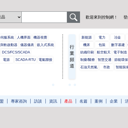
歡迎來到控制網！
登
與伺服系統
人機界面
機器視覺
新能源
電力
冶金
器與軟啟動器
儀器儀表
嵌入式系統
機床
包裝
數字基建
行
DCS/FCS/SCADA
紡織印刷
航空航天
電子制造
業
頻
電源
SCADA-RTU
電氣聯接
制藥/醫療
智慧交通
節能環
道
石油天然氣
市政
智能裝
盟
專家咨詢
訪談
資訊
產品
名篇
案例
企業