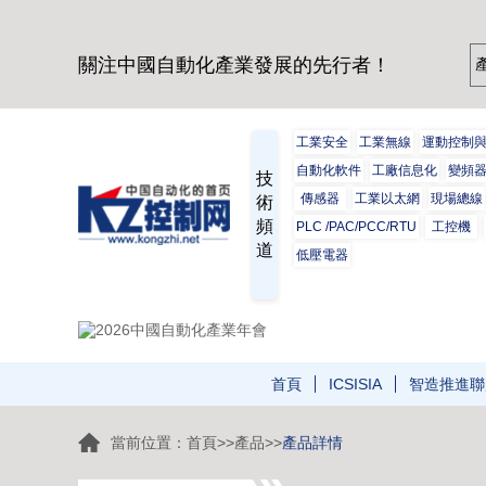
關注中國自動化產業發展的先行者！
工業安全
工業無線
運動控制
自動化軟件
工廠信息化
變頻
技
傳感器
工業以太網
現場總線
術
頻
PLC /PAC/PCC/RTU
工控機
道
低壓電器
首頁
ICSISIA
智造推進聯
當前位置：
首頁
>>
產品
>>
產品詳情