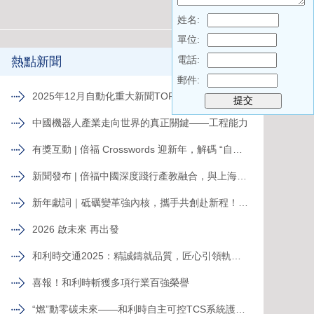
姓名:
單位:
電話:
熱點新聞
郵件:
2025年12月自動化重大新聞TOP 10
中國機器人產業走向世界的真正關鍵——工程能力
有獎互動 | 倍福 Crosswords 迎新年，解碼 “自動化關鍵詞”
新聞發布 | 倍福中國深度踐行產教融合，與上海電力大學簽約共育能源電力人才
新年獻詞｜砥礪變革強內核，攜手共創赴新程！系統變革下的中國菲尼克斯，二次創業再攀高峰
2026 啟未來 再出發
和利時交通2025：精誠鑄就品質，匠心引領軌道新征程
喜報！和利時斬獲多項行業百強榮譽
“燃”動零碳未來——和利時自主可控TCS系統護航全球首臺30MW級純氫燃氣輪機“木星一號”實現發電成功