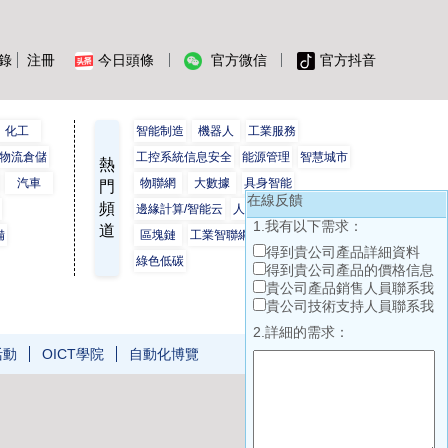
錄
注冊
今日頭條
官方微信
官方抖音
化工
智能制造
機器人
工業服務
物流倉儲
工控系統信息安全
能源管理
智慧城市
熱
汽車
物聯網
大數據
具身智能
門
在線反饋
頻
保
邊緣計算/智能云
人工智能
工業互聯網
1.我有以下需求：
道
備
區塊鏈
工業智聯網
數字孿生
得到貴公司產品詳細資料
綠色低碳
得到貴公司產品的價格信息
貴公司產品銷售人員聯系我
貴公司技術支持人員聯系我
2.詳細的需求：
活動
OICT學院
自動化博覽