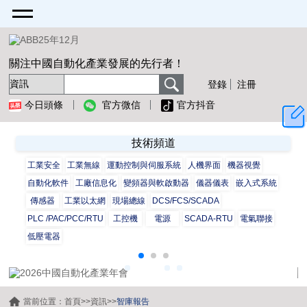
關注中國自動化產業發展的先行者！
登錄
注冊
今日頭條
官方微信
官方抖音
技術頻道
工業安全
工業無線
運動控制與伺服系統
人機界面
機器視覺
自動化軟件
工廠信息化
變頻器與軟啟動器
儀器儀表
嵌入式系統
傳感器
工業以太網
現場總線
DCS/FCS/SCADA
PLC /PAC/PCC/RTU
工控機
電源
SCADA-RTU
電氣聯接
低壓電器
當前位置：
首頁
>>
資訊
>>
智庫報告