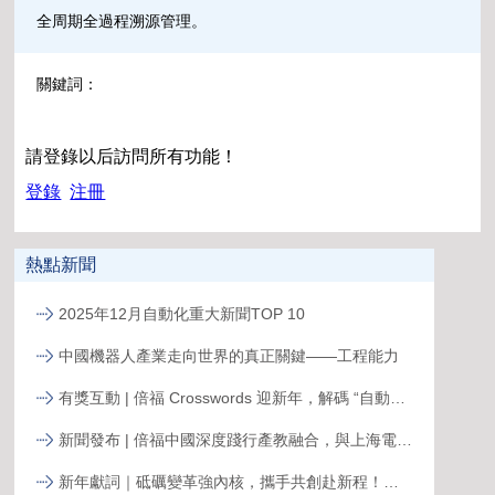
全周期全過程溯源管理。
關鍵詞：
請登錄以后訪問所有功能！
登錄
注冊
熱點新聞
2025年12月自動化重大新聞TOP 10
中國機器人產業走向世界的真正關鍵——工程能力
有獎互動 | 倍福 Crosswords 迎新年，解碼 “自動化關鍵詞”
新聞發布 | 倍福中國深度踐行產教融合，與上海電力大學簽約共育能源電力人才
新年獻詞｜砥礪變革強內核，攜手共創赴新程！系統變革下的中國菲尼克斯，二次創業再攀高峰