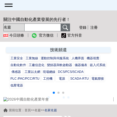
關注中國自動化產業發展的先行者！
登錄
注冊
今日頭條
官方微信
官方抖音
技術頻道
工業安全
工業無線
運動控制與伺服系統
人機界面
機器視覺
自動化軟件
工廠信息化
變頻器與軟啟動器
儀器儀表
嵌入式系統
傳感器
工業以太網
現場總線
DCS/FCS/SCADA
PLC /PAC/PCC/RTU
工控機
電源
SCADA-RTU
電氣聯接
低壓電器
當前位置：
首頁
>>
名篇
>>
名家名篇