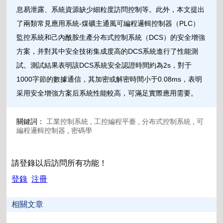
息易泄露、系統資源缺少細粒度訪問控制等。此外，本文提出
了兩類常見應用系統-煤礦主通風可編程邏輯控制器（PLC）
監控系統和己內酰胺生產分布式控制系統（DCS）的安全增強
方案，并對其中安全技術集成度高的DCS系統進行了性能測
試。測試結果表明該DCS系統安全認證時間約為2s，對于
1000字節的數據通信，其加密或解密時間小于0.08ms，表明
采用安全增強方案后系統性能較高，可滿足實際應用需要。
關鍵詞：
工業控制系統
,
工控編程平臺
,
分布式控制系統
,
可
編程邏輯控制器
,
密碼學
請登錄以后訪問所有功能！
登錄
注冊
相關文章