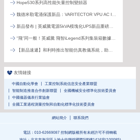
Hope530系列高性能矢量控制變頻器
魏德米勒電涌保護新品：VARITECTOR VPU AC I S系列
新品發布 | 英威騰電源5kVA模塊化UPS新品重磅登場！
“飛”同一般！英威騰 飛智iLegend系列集裝箱數據中心新品發布
【新品速遞】和利時推出智能仿真教儀系統，助力行業專業人才培養
友情鏈接
中國自動化學會
工業控制系統信息安全產業聯盟
智能制造推進合作創新聯盟
全國機械安全標準化技術委員會
中國儀器儀表行業協會
全國工業過程測量控制和自動化標準化技術委員會
網站簡介
聯系我們
電話：010-62669087 控制網版權所有未經許可不得轉載
地址：北京市海淀區上地十街輝煌國際5號樓1416室(100085)