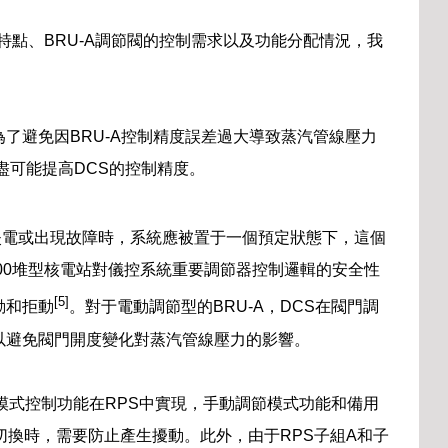
的特點、BRU-A調節閥的控制需求以及功能分配情況，我
了避免因BRU-A控制精度誤差過大導致蒸汽管線壓力
段盡可能提高DCS的控制精度。
失電或出現故障時，系統應被置于一個預定狀態下，這個
200堆型核電站對儀控系統重要調節器控制邏輯的安全性
[5]
動和拒動
。對于電動調節型的BRU-A，DCS在閥門調
以避免閥門開度變化對蒸汽管線壓力的影響。
卻模式控制功能在RPS中實現，手動調節模式功能和備用
行切換時，需要防止產生擾動。此外，由于RPS子組A和子