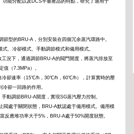
構、功能分配以及DCS平臺產品的特點，研究了適用于
動調節型的BRU-A，分別安裝在四個冗余蒸汽環路中。
持模式、冷卻模式、手動調節模式和備用模式。
工況下，通過調節BRU-A的閥門開度，將蒸汽排放至
值（7.3MPa）。
速率（15℃/h，30℃/h，60℃/h），計算實時的壓
達到冷卻一回路的作用。
手動調節BRU-A開度，實現SG蒸汽壓力控制。
截止閥處于關閉狀態，BRU-A默認處于備用模式。備用模
當反應堆功率大于5%，BRU-A處于50%開度狀態。