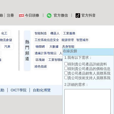
錄
注冊
今日頭條
官方微信
官方抖音
化工
智能制造
機器人
工業服務
物流倉儲
工控系統信息安全
能源管理
智慧城市
熱
汽車
物聯網
大數據
具身智能
門
在線反饋
頻
保
邊緣計算/智能云
人工智能
工業互聯網
1.我有以下需求：
道
備
區塊鏈
工業智聯網
數字孿生
得到貴公司產品詳細資料
綠色低碳
得到貴公司產品的價格信息
貴公司產品銷售人員聯系我
貴公司技術支持人員聯系我
2.詳細的需求：
活動
OICT學院
自動化博覽