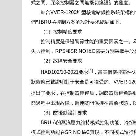
式之間、冗余控制器之間無擾切換設計的難度。
結合VVER-1200堆型核電站儀控系統架構
們對BRU-A控制方案的設計要求總結如下。
（1）控制精度要求
控制精度是保證調節性能的重要因素之一。為
失去控制，RPS和SR NO I&C需要分別采取手
（2）故障安全要求
[4]
HAD102/10-2021要求
，當某個儀控部件
狀態應已被證明對于安全是可接受的。VVER-1
提出了要求，在控制器停運后，調節器應避免誤
節過程中出現故障，應使閥門保持在當前狀態，
（3）防擾動設計要求
BRU-A的蒸汽壓力維持模式控制功能、冷
模式控制功能在SR NO I&C實現，不同模式進