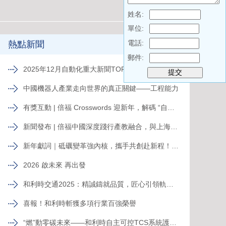
姓名:
單位:
電話:
熱點新聞
郵件:
2025年12月自動化重大新聞TOP 10
中國機器人產業走向世界的真正關鍵——工程能力
有獎互動 | 倍福 Crosswords 迎新年，解碼 “自動化關鍵詞”
新聞發布 | 倍福中國深度踐行產教融合，與上海電力大學簽約共育能源電力人才
新年獻詞｜砥礪變革強內核，攜手共創赴新程！系統變革下的中國菲尼克斯，二次創業再攀高峰
2026 啟未來 再出發
和利時交通2025：精誠鑄就品質，匠心引領軌道新征程
喜報！和利時斬獲多項行業百強榮譽
“燃”動零碳未來——和利時自主可控TCS系統護航全球首臺30MW級純氫燃氣輪機“木星一號”實現發電成功