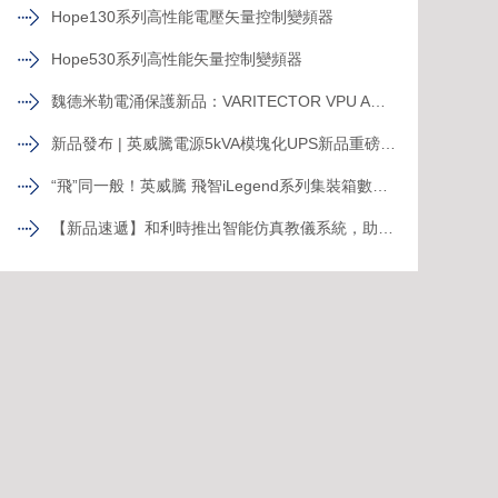
Hope130系列高性能電壓矢量控制變頻器
Hope530系列高性能矢量控制變頻器
魏德米勒電涌保護新品：VARITECTOR VPU AC I S系列
新品發布 | 英威騰電源5kVA模塊化UPS新品重磅登場！
“飛”同一般！英威騰 飛智iLegend系列集裝箱數據中心新品發布
【新品速遞】和利時推出智能仿真教儀系統，助力行業專業人才培養