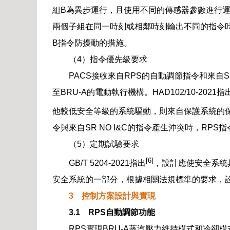
組B為異步運行，且使用不同的傳感器參數進行
兩個子組在同一時刻或相鄰時刻輸出不同的指令
B指令防擾動的措施。
（4）指令優先級要求
PACS接收來自RPS的自動調節指令和來自S
至BRU-A的電動執行機構。HAD102/10-2
他較低安全等級的系統驅動，則來自保護系統的
令與來自SR NO I&C的指令產生沖突時，RPS
（5）定期試驗要求
[6]
GB/T 5204-2021指出
，設計應使安全系統
安全系統的一部分，根據相關法規標準的要求，
3 控制方案設計與實現
3.1 RPS自動調節功能
RPS實現BRU-A蒸汽壓力維持模式和冷