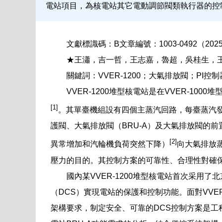
電站項目，為核電站其它電動調節閥類執行器的控
文獻標識碼：B文章編號：1003-0492（2025
★王瀟，吉一哲，王志嘉，魯超，吳桂生，王
關鍵詞：VVER-1200；大氣排放閥；PI
VVER-1200堆型核電站是在VVER-1
[1]
。其單臺機組設有四個主蒸汽回路，每臺蒸汽
護閥、大氣排放閥（BRU-A）及大氣排放閥的前
[2]
異常增加和汽輪機負荷突然下降）
向大氣排放
壓力的目的。其控制方案的可靠性、合理性對確
國內某VVER-1200堆型核電站首次采用
（DCS）實現電站的保護和控制功能。面對VVER
架構要求，制定安全、可靠的DCS控制方案是工程