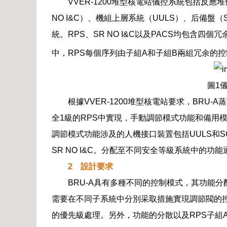
VVER-1200堆型核電站儀控系統包括反
NO I&C）、機組上層系統（UULS）、后備盤
統。RPS、SR NO I&C以及PACS均包含四
中，RPS每個序列由子組A和子組B兩組冗余的
圖1
根據VVER-1200堆型核電站要求，BRU
全1級的RPS中實現，手動調節模式功能和備用模式
調節模式功能涉及的人機接口裝置包括UULS和S
SR NO I&C。分配至不同安全等級系統中的功
2 設計要求
BRU-A具有多種不同的控制模式，其功能
需要在不同子系統中分別采取措施實現調節閥的
的優先級處理。另外，功能的分散以及RPS子組