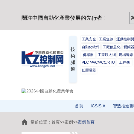
關注中國自動化產業發展的先行者！
工業安全
工業無線
運動控制
自動化軟件
工廠信息化
變頻
技
傳感器
工業以太網
現場總線
術
頻
PLC /PAC/PCC/RTU
工控機
道
低壓電器
首頁
ICSISIA
智造推進聯
當前位置：
首頁
>>
案例
>>
案例首頁