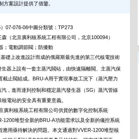
制方案設計提供了借鑒。
）07-076-06中圖分類號：TP273
森（北京廣利核系統工程有限公司，北京100094）
控制器；電動調節閥；防擾動
000堆型基礎上改進設計而成的俄羅斯最先進的第三代核電技術
發生器上設有一套主蒸汽閥站，由快速隔離閥、主蒸汽保
置截止閥組成。BRU-A用于實現事故工況下（蒸汽壓力
蒸汽，進而達到控制和穩定蒸汽發生器（SG）蒸汽管線
保核電站的安全具有重要意義。
了北京廣利核系統工程有限公司供貨的數字化控制系統
-1200堆型全新的BRU-A功能需求以及全新的儀控系統
應用亟待解決的問題。本文通過對VVER-1200堆型核