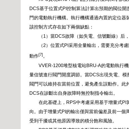
DCS基于位置式PI控制算法計算出預期的閥位開
門的電動執行機構。執行機構通過內置的定位器
該控制方式存在如下兩個缺點：
（1）當DCS故障（如失電、信號斷線）后
（2）位置式PI采用全量輸出，需要充分考
[7]
動作
。
VVER-1200堆型核電站BRU-A的電動
量信號進行閥門開度調節。當DCS出現失電、模
閥門可以維持在當前位置，避免產生誤動作。此
DCS在診斷出自身故障時無控制指令輸出。
在此基礎上，RPS中考慮采用基于增量式P
向。由于增量式PI的輸出僅與當前偏差及前一個
受到干擾或其他原因導致的積分飽和風險。