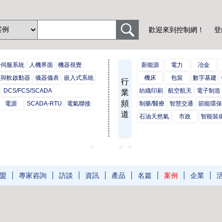
歡迎來到控制網！
登
與伺服系統
人機界面
機器視覺
新能源
電力
冶金
器與軟啟動器
儀器儀表
嵌入式系統
機床
包裝
數字基建
行
DCS/FCS/SCADA
紡織印刷
航空航天
電子制造
業
頻
電源
SCADA-RTU
電氣聯接
制藥/醫療
智慧交通
節能環
道
石油天然氣
市政
智能裝
盟
專家咨詢
訪談
資訊
產品
名篇
案例
企業