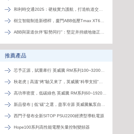
和利時交通2025：硬核實力護航，打造軌道交通精品工程
樹立智能制造新標桿，廈門ABB低壓Tmax XT6智能生產線正式投產
ABB與渠道伙伴“馭勢同行”：堅定并持續地做正確的事
推薦產品
芯予正源，賦重牽行 英威騰 RM系列100~3200kVA模塊化UPS新品發布
秋老虎 | 高溫“烤”驗又來了，英威騰“科學支招”速來圍觀！
高功率密度，低碳綠色 英威騰 RM系列60~1920kVA模塊化UPS新品發布
新品發布 | 低“碳”之選，盡享冷源 英威騰氟泵自然冷精密空調
西門子發布全新SITOP PSU2200經濟型導軌電源
Hope100系列高性能電壓矢量控制變頻器