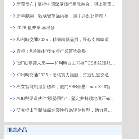
新聞發布 | 倍福中國深度踐行產教融合，與上海電力大學簽約共育能源電力人才
新年獻詞｜砥礪變革強內核，攜手共創赴新程！系統變革下的中國菲尼克斯，二次創業再攀高峰
2026 啟未來 再出發
和利時交通2025：精誠鑄就品質，匠心引領軌道新征程
喜報！和利時斬獲多項行業百強榮譽
“燃”動零碳未來——和利時自主可控TCS系統護航全球首臺30MW級純氫燃氣輪機“木星一號”實現發電成功
和利時交通2025：硬核實力護航，打造軌道交通精品工程
樹立智能制造新標桿，廈門ABB低壓Tmax XT6智能生產線正式投產
ABB與渠道伙伴“馭勢同行”：堅定并持續地做正確的事
研究提出垂體腺瘤進襲性行為評估模型，助力腫瘤精準治療
推薦產品