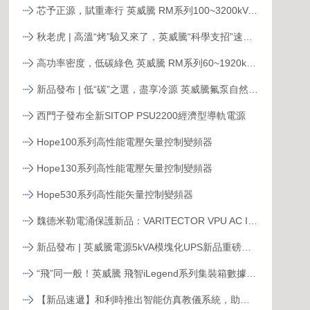
芯予正源，賦重牽行 英威騰 RM系列100~3200kVA模塊化UPS新品發布
秋老虎 | 高溫“烤”驗又來了，英威騰“科學支招”速來圍觀！
高功率密度，低碳綠色 英威騰 RM系列60~1920kVA模塊化UPS新品發布
新品發布 | 低“碳”之選，盡享冷源 英威騰氟泵自然冷精密空調
西門子發布全新SITOP PSU2200經濟型導軌電源
Hope100系列高性能電壓矢量控制變頻器
Hope130系列高性能電壓矢量控制變頻器
Hope530系列高性能矢量控制變頻器
魏德米勒電涌保護新品：VARITECTOR VPU AC I S系列
新品發布 | 英威騰電源5kVA模塊化UPS新品重磅登場！
“飛”同一般！英威騰 飛智iLegend系列集裝箱數據中心新品發布
【新品速遞】和利時推出智能仿真教儀系統，助力行業專業人才培養