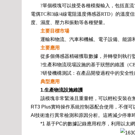
?單個模塊可以接受各種模擬輸入，包括直
電偶TC和3線/4線電阻溫度傳感器RTD）的溫
度、濕度、壓力和振動等各種變量。
主要目標市場
運輸和物流、汽車和機械、電子設備、能源
主要應用
從多個傳感器精確獲取數據，并轉發到執行
?生產和物流現場設施的基于狀態的維護（C
?研發機構測試：在產品開發過程中的安全
典型應用
1.生產物流設施維護
該模塊非常緊湊且重量輕，可以輕松安裝在無人
RT3 Plus實時操作系統控制器配合使用，不
AI技術進行異常檢測和原因分析。這將減少停車
*1 基于PC的數據記錄應用程序，利用以