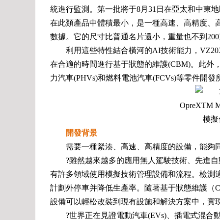
統進行監測。第一批將于8月31日在亞太和中東地區
在此類產品中體積最小，是一種高速、高精度、高
數據。它的尺寸比普通名片還小，重量也不到20
利用這些特性結合橫河的AI技術能力，VZ
在合適的時間進行基于狀態的維護(CBM)。此外，V
力汽車(PHVs)和燃料電池汽車(FCVs)等零件開
OpreXTM Mu
模擬
開發背景
需要一種緊湊、高速、高精度的設備，能夠
?雖然越來越多的應用無人駕駛技術、先進
有許多領域使用模擬技術管理設備和流程。檢測
計劃外停車并降低生產率。隨著基于狀態維護（
設備可以輕松改裝到現有設施和解決方案中，實
?世界正在見證電動汽車(EVs)、插電式混合動