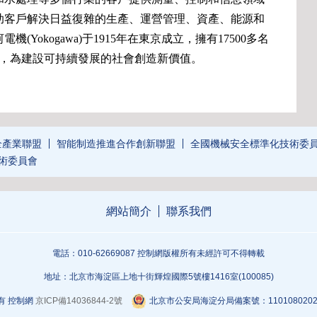
助客戶解決日益復雜的生產、運營管理、資產、能源和
okogawa)于1915年在東京成立，擁有17500多名
網絡，為建設可持續發展的社會創造新價值。
全產業聯盟
智能制造推進合作創新聯盟
全國機械安全標準化技術委
術委員會
網站簡介
聯系我們
電話：010-62669087 控制網版權所有未經許可不得轉載
地址：北京市海淀區上地十街輝煌國際5號樓1416室(100085)
有 控制網
京ICP備14036844-2號
北京市公安局海淀分局備案號：1101080202