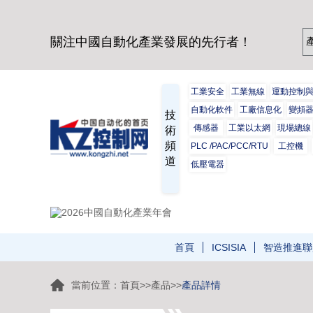
關注中國自動化產業發展的先行者！
工業安全
工業無線
運動控制
自動化軟件
工廠信息化
變頻
技
傳感器
工業以太網
現場總線
術
頻
PLC /PAC/PCC/RTU
工控機
道
低壓電器
首頁
ICSISIA
智造推進聯
當前位置：
首頁
>>
產品
>>
產品詳情