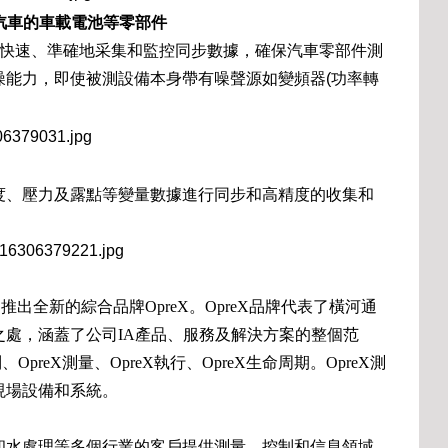
池汽車的車載電池等零部件
道快速、準確地采集和監控同步數據，確保汽車零部件測
噪能力，即使被測設備本身帶有噪聲源如變頻器(功率轉
度、壓力及露點等變量數據進行同步和高精度的收集和
推出全新的綜合品牌OpreX。OpreX品牌代表了橫河通
處，涵蓋了公司IA產品、服務及解決方案的整個范
OpreX測量、OpreX執行、OpreX生命周期。OpreX測
現場設備和系統。
和水處理等多個行業的客戶提供測量、控制和信息領域