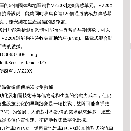
的64個國家和地區銷售VZ20X模擬傳感單元。VZ20X
抗噪設備，能夠同時收集多達120個通道的模擬傳感器
0克，能安裝在生產設備的縫隙處。
20X用戶能夠檢測到設備可能發生異常的早期跡象，可以
Z20X還能夠準確收集電動汽車(EVs))、插電式混合動
發所需的數據。
lti-Sensing Remote I/O
傳感單元VZ20X
同時從多個傳感器收集數據
自動化及相關技術來降低物流和生產的勞動力成本，但仍
這些設施劣化的早期跡象是一項挑戰，故障可能會導致
CBM）的發展，人們對小型設備的需求越來越多，這些
現從多個位置快速、準確地收集數字化數據。
力汽車(PHVs)、燃料電池汽車(FCVs)和其他形式的汽車