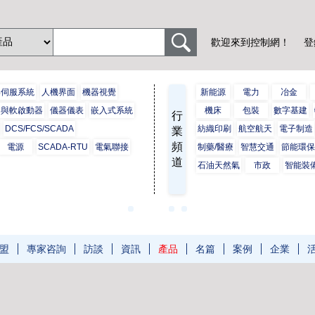
歡迎來到控制網！
登
與伺服系統
人機界面
機器視覺
新能源
電力
冶金
器與軟啟動器
儀器儀表
嵌入式系統
機床
包裝
數字基建
行
DCS/FCS/SCADA
紡織印刷
航空航天
電子制造
業
頻
電源
SCADA-RTU
電氣聯接
制藥/醫療
智慧交通
節能環
道
石油天然氣
市政
智能裝
盟
專家咨詢
訪談
資訊
產品
名篇
案例
企業