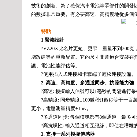
技術的創新。為了確保汽車電池等零部件的開發
的數據非常重要。有必要高速、高精度地從多個
特點
1.緊湊設計
?VZ20X比名片更短、更窄，重量不到20
增改建等的重新配置。它的尺寸非常適合安裝在
護、電池性能評估等。
?使用插入式連接和卡套端子輕松連接設備。
2. 高速、高精度、多通道同步、抗噪能力強
?高速: 模擬輸入信號可以1毫秒的間隔進行采樣(
?高精度: 同步精度±100微秒(1微秒等于一百
更小，電壓測量精度±1mv。
?多通道同步: 每個模塊都有8個通道，最多可
?高抗噪性: 輸入通道相互絕緣，即使在嘈
3. 支持一系列模擬傳感器