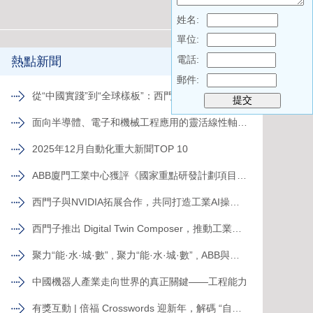
姓名:
單位:
電話:
熱點新聞
郵件:
從“中國實踐”到“全球樣板”：西門子 Mendix 重構跨國工廠數字化新范式
面向半導體、電子和機械工程應用的靈活線性軸PSK
2025年12月自動化重大新聞TOP 10
ABB廈門工業中心獲評《國家重點研發計劃項目示范工程》
西門子與NVIDIA拓展合作，共同打造工業AI操作系統
西門子推出 Digital Twin Composer，推動工業元宇宙落地
聚力“能·水·城·數” , 聚力“能·水·城·數” , ABB與山東電建三公司簽署合作備忘錄，共拓新格局ABB與山東電建三公司簽署合作備忘錄，共拓新格局
中國機器人產業走向世界的真正關鍵——工程能力
有獎互動 | 倍福 Crosswords 迎新年，解碼 “自動化關鍵詞”