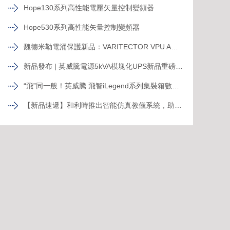
Hope130系列高性能電壓矢量控制變頻器
Hope530系列高性能矢量控制變頻器
魏德米勒電涌保護新品：VARITECTOR VPU AC I S系列
新品發布 | 英威騰電源5kVA模塊化UPS新品重磅登場！
“飛”同一般！英威騰 飛智iLegend系列集裝箱數據中心新品發布
【新品速遞】和利時推出智能仿真教儀系統，助力行業專業人才培養