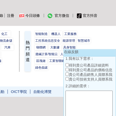
錄
注冊
今日頭條
官方微信
官方抖音
化工
智能制造
機器人
工業服務
物流倉儲
工控系統信息安全
能源管理
智慧城市
熱
汽車
物聯網
大數據
具身智能
門
在線反饋
頻
保
邊緣計算/智能云
人工智能
工業互聯網
1.我有以下需求：
道
備
區塊鏈
工業智聯網
數字孿生
得到貴公司產品詳細資料
綠色低碳
得到貴公司產品的價格信息
貴公司產品銷售人員聯系我
貴公司技術支持人員聯系我
2.詳細的需求：
活動
OICT學院
自動化博覽