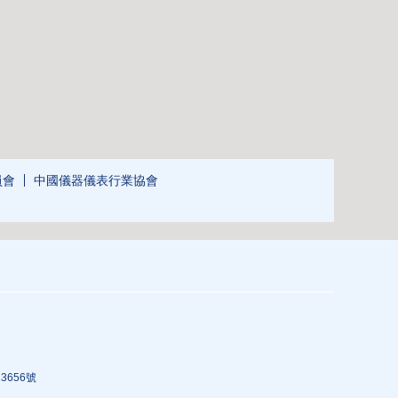
員會
中國儀器儀表行業協會
3656號