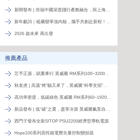
新聞發布 | 倍福中國深度踐行產教融合，與上海電力大學簽約共育能源電力人才
新年獻詞｜砥礪變革強內核，攜手共創赴新程！系統變革下的中國菲尼克斯，二次創業再攀高峰
2026 啟未來 再出發
推薦產品
芯予正源，賦重牽行 英威騰 RM系列100~3200kVA模塊化UPS新品發布
秋老虎 | 高溫“烤”驗又來了，英威騰“科學支招”速來圍觀！
高功率密度，低碳綠色 英威騰 RM系列60~1920kVA模塊化UPS新品發布
新品發布 | 低“碳”之選，盡享冷源 英威騰氟泵自然冷精密空調
西門子發布全新SITOP PSU2200經濟型導軌電源
Hope100系列高性能電壓矢量控制變頻器