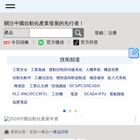
關注中國自動化產業發展的先行者！
登錄
注冊
今日頭條
官方微信
官方抖音
技術頻道
工業安全
工業無線
運動控制與伺服系統
人機界面
機器視覺
自動化軟件
工廠信息化
變頻器與軟啟動器
儀器儀表
嵌入式系統
傳感器
工業以太網
現場總線
DCS/FCS/SCADA
PLC /PAC/PCC/RTU
工控機
電源
SCADA-RTU
電氣聯接
低壓電器
當前位置：
首頁
>>
產品
>>
產品詳情