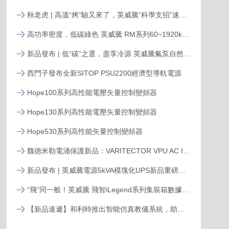
秋老虎 | 高溫“烤”驗又來了，英威騰“科學支招”速來圍觀！
高功率密度，低碳綠色 英威騰 RM系列60~1920kVA模塊化UPS新品發布
新品發布 | 低“碳”之選，盡享冷源 英威騰氟泵自然冷精密空調
西門子發布全新SITOP PSU2200經濟型導軌電源
Hope100系列高性能電壓矢量控制變頻器
Hope130系列高性能電壓矢量控制變頻器
Hope530系列高性能矢量控制變頻器
魏德米勒電涌保護新品：VARITECTOR VPU AC I S系列
新品發布 | 英威騰電源5kVA模塊化UPS新品重磅登場！
“飛”同一般！英威騰 飛智iLegend系列集裝箱數據中心新品發布
【新品速遞】和利時推出智能仿真教儀系統，助力行業專業人才培養