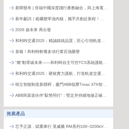
新聞發布 | 倍福中國深度踐行產教融合，與上海電力大學簽約共育能源電力人才
新年獻詞｜砥礪變革強內核，攜手共創赴新程！系統變革下的中國菲尼克斯，二次創業再攀高峰
2026 啟未來 再出發
和利時交通2025：精誠鑄就品質，匠心引領軌道新征程
喜報！和利時斬獲多項行業百強榮譽
“燃”動零碳未來——和利時自主可控TCS系統護航全球首臺30MW級純氫燃氣輪機“木星一號”實現發電成功
和利時交通2025：硬核實力護航，打造軌道交通精品工程
樹立智能制造新標桿，廈門ABB低壓Tmax XT6智能生產線正式投產
ABB與渠道伙伴“馭勢同行”：堅定并持續地做正確的事
推薦產品
芯予正源，賦重牽行 英威騰 RM系列100~3200kVA模塊化UPS新品發布