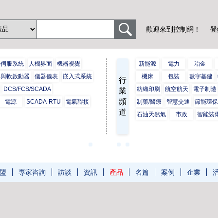
歡迎來到控制網！
登
與伺服系統
人機界面
機器視覺
新能源
電力
冶金
器與軟啟動器
儀器儀表
嵌入式系統
機床
包裝
數字基建
行
DCS/FCS/SCADA
紡織印刷
航空航天
電子制造
業
頻
電源
SCADA-RTU
電氣聯接
制藥/醫療
智慧交通
節能環
道
石油天然氣
市政
智能裝
盟
專家咨詢
訪談
資訊
產品
名篇
案例
企業