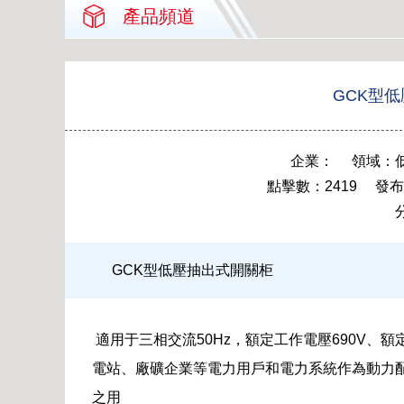
產品頻道
GCK型
企業：
領域：低
點擊數：2419 發布時間：
GCK型低壓抽出式開關柜
適用于三相交流50Hz，額定工作電壓690V、額
電站、廠礦企業等電力用戶和電力系統作為動力
之用