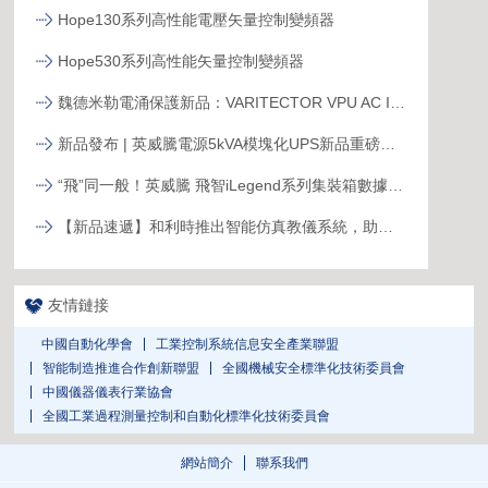
Hope130系列高性能電壓矢量控制變頻器
Hope530系列高性能矢量控制變頻器
魏德米勒電涌保護新品：VARITECTOR VPU AC I S系列
新品發布 | 英威騰電源5kVA模塊化UPS新品重磅登場！
“飛”同一般！英威騰 飛智iLegend系列集裝箱數據中心新品發布
【新品速遞】和利時推出智能仿真教儀系統，助力行業專業人才培養
友情鏈接
中國自動化學會
工業控制系統信息安全產業聯盟
智能制造推進合作創新聯盟
全國機械安全標準化技術委員會
中國儀器儀表行業協會
全國工業過程測量控制和自動化標準化技術委員會
網站簡介
聯系我們