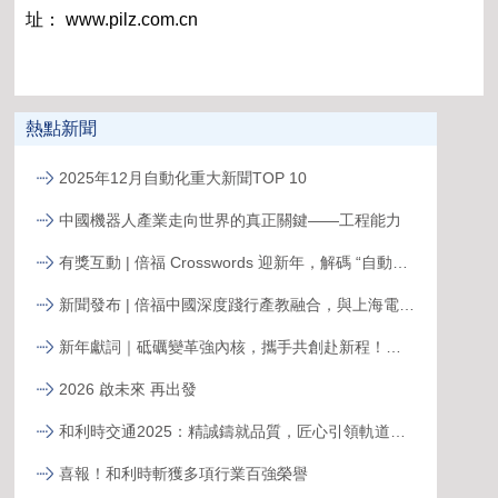
址： www.pilz.com.cn
熱點新聞
2025年12月自動化重大新聞TOP 10
中國機器人產業走向世界的真正關鍵——工程能力
有獎互動 | 倍福 Crosswords 迎新年，解碼 “自動化關鍵詞”
新聞發布 | 倍福中國深度踐行產教融合，與上海電力大學簽約共育能源電力人才
新年獻詞｜砥礪變革強內核，攜手共創赴新程！系統變革下的中國菲尼克斯，二次創業再攀高峰
2026 啟未來 再出發
和利時交通2025：精誠鑄就品質，匠心引領軌道新征程
喜報！和利時斬獲多項行業百強榮譽