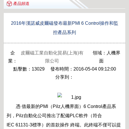
產品頻道
2016年漢諾威皮爾磁發布最新PMI 6 Control操作和監
控產品系列
企
皮爾磁工業自動化貿易(上海)有
領域：人機界
業：
限公司
面
點擊數：13029 發布時間：2016-05-04 09:12:00
分享到：
憑 借最新的PMI（Pilz人機界面）6 Control產品系
列，Pilz自動化公司推出了配備PLC軟件（符合
IEC 61131-3標準）的首款操作 終端。此終端不僅可以提