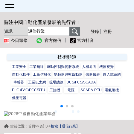
關注中國自動化產業發展的先行者！
登錄
注冊
今日頭條
官方微信
官方抖音
技術頻道
工業安全
工業無線
運動控制與伺服系統
人機界面
機器視覺
自動化軟件
工廠信息化
變頻器與軟啟動器
儀器儀表
嵌入式系統
傳感器
工業以太網
現場總線
DCS/FCS/SCADA
PLC /PAC/PCC/RTU
工控機
電源
SCADA-RTU
電氣聯接
低壓電器
當前位置：
首頁
>>
資訊
>>
檢索【通信行業】