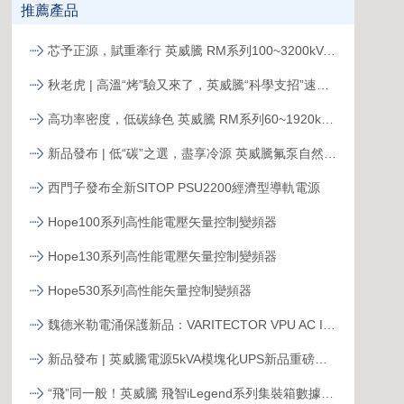
推薦產品
芯予正源，賦重牽行 英威騰 RM系列100~3200kVA模塊化UPS新品發布
秋老虎 | 高溫“烤”驗又來了，英威騰“科學支招”速來圍觀！
高功率密度，低碳綠色 英威騰 RM系列60~1920kVA模塊化UPS新品發布
新品發布 | 低“碳”之選，盡享冷源 英威騰氟泵自然冷精密空調
西門子發布全新SITOP PSU2200經濟型導軌電源
Hope100系列高性能電壓矢量控制變頻器
Hope130系列高性能電壓矢量控制變頻器
Hope530系列高性能矢量控制變頻器
魏德米勒電涌保護新品：VARITECTOR VPU AC I S系列
新品發布 | 英威騰電源5kVA模塊化UPS新品重磅登場！
“飛”同一般！英威騰 飛智iLegend系列集裝箱數據中心新品發布