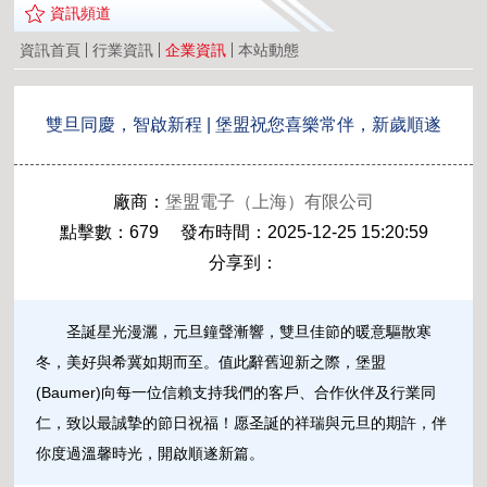
資訊頻道
資訊首頁
行業資訊
企業資訊
本站動態
雙旦同慶，智啟新程 | 堡盟祝您喜樂常伴，新歲順遂
廠商：
堡盟電子（上海）有限公司
點擊數：679 發布時間：2025-12-25 15:20:59
分享到：
圣誕星光漫灑，元旦鐘聲漸響，雙旦佳節的暖意驅散寒
冬，美好與希冀如期而至。值此辭舊迎新之際，堡盟
(Baumer)向每一位信賴支持我們的客戶、合作伙伴及行業同
仁，致以最誠摯的節日祝福！愿圣誕的祥瑞與元旦的期許，伴
你度過溫馨時光，開啟順遂新篇。