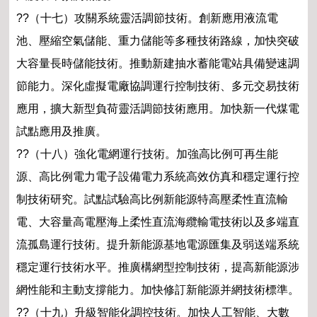
??（十七）攻關系統靈活調節技術。創新應用液流電
池、壓縮空氣儲能、重力儲能等多種技術路線，加快突破
大容量長時儲能技術。推動新建抽水蓄能電站具備變速調
節能力。深化虛擬電廠協調運行控制技術、多元交易技術
應用，擴大新型負荷靈活調節技術應用。加快新一代煤電
試點應用及推廣。
??（十八）強化電網運行技術。加強高比例可再生能
源、高比例電力電子設備電力系統高效仿真和穩定運行控
制技術研究。試點試驗高比例新能源特高壓柔性直流輸
電、大容量高電壓海上柔性直流海纜輸電技術以及多端直
流孤島運行技術。提升新能源基地電源匯集及弱送端系統
穩定運行技術水平。推廣構網型控制技術，提高新能源涉
網性能和主動支撐能力。加快修訂新能源并網技術標準。
??（十九）升級智能化調控技術。加快人工智能、大數