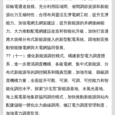
區輸電通道規模。充分利用區域間、省間調節資源和新能
源出力互補特性，合理布局靈活互濟電網工程，提升互濟
能力。加強電網主網架建設，提升新能源的并網接納能
力。大力推動配電網建設改造和智能化升級，加快打造適
應大規模分布式新能源接入的新型配電系統。因地制宜推
動智能微電網與大電網協同發展。
??（十一）優化新能源調控模式。構建新型電力調度體
系，進一步厘清調度機構、各級電網、集中式新能源、分
布式新能源等的調控關系和職責范圍，加強市級、縣級調
度機構力量，全面提升可觀、可測、可調、可控能力和智
能化調控水平。探索“沙戈荒”新能源基地、水風光基地、
海上風電基地集群協同調控模式，加快推動新能源與站內
配建儲能一體化出力曲線調用。修訂電力調度管理制度，
加強電力調度監管。