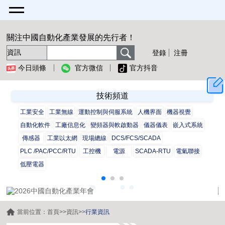
關注中國自動化產業發展的先行者！
登錄
注冊
今日頭條
官方微信
官方抖音
技術頻道
工業安全
工業無線
運動控制與伺服系統
人機界面
機器視覺
自動化軟件
工廠信息化
變頻器與軟啟動器
儀器儀表
嵌入式系統
傳感器
工業以太網
現場總線
DCS/FCS/SCADA
PLC /PAC/PCC/RTU
工控機
電源
SCADA-RTU
電氣聯接
低壓電器
當前位置：
首頁
>>
資訊
>>
行業資訊