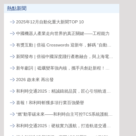
熱點新聞
2025年12月自動化重大新聞TOP 10
中國機器人產業走向世界的真正關鍵——工程能力
有獎互動 | 倍福 Crosswords 迎新年，解碼 “自動化關鍵詞”
新聞發布 | 倍福中國深度踐行產教融合，與上海電力大學簽約共育能源電力人才
新年獻詞｜砥礪變革強內核，攜手共創赴新程！系統變革下的中國菲尼克斯，二次創業再攀高峰
2026 啟未來 再出發
和利時交通2025：精誠鑄就品質，匠心引領軌道新征程
喜報！和利時斬獲多項行業百強榮譽
“燃”動零碳未來——和利時自主可控TCS系統護航全球首臺30MW級純氫燃氣輪機“木星一號”實現發電成功
和利時交通2025：硬核實力護航，打造軌道交通精品工程