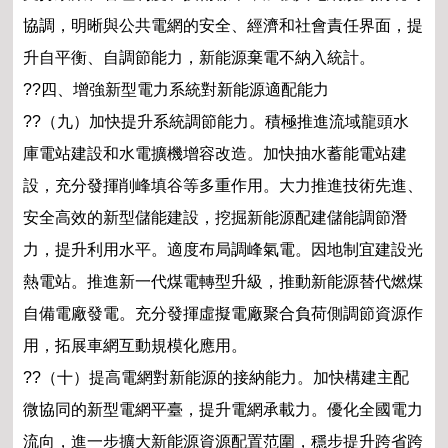
協調，明晰與公共電網的安全、經濟和社會責任界面，提
升自平衡、自調節能力，新能源棄電不納入統計。
??四、增強新型電力系統對新能源適配能力
??（九）加快提升系統調節能力。積極推進流域龍頭水
庫電站建設和水電擴機增容改造。加快抽水蓄能電站建
設，充分發揮削峰填谷等多重作用。大力推進技術先進、
安全高效的新型儲能建設，挖掘新能源配建儲能調節潛
力，提升利用水平。適度布局調峰氣電。因地制宜建設光
熱電站。推進新一代煤電轉型升級，推動新能源替代燃煤
自備電廠發電。充分發揮虛擬電廠聚合負荷側調節資源作
用，拓展車網互動規模化應用。
??（十）提高電網對新能源的接納能力。加快構建主配
微協同的新型電網平臺，提升電網承載力。優化全國電力
流向，進一步擴大新能源資源配置范圍，穩步提升跨省跨