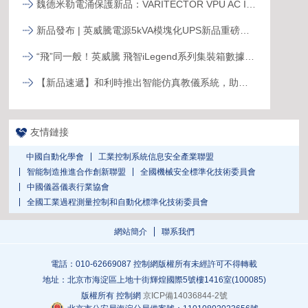
魏德米勒電涌保護新品：VARITECTOR VPU AC I S系列
新品發布 | 英威騰電源5kVA模塊化UPS新品重磅登場！
“飛”同一般！英威騰 飛智iLegend系列集裝箱數據中心新品發布
【新品速遞】和利時推出智能仿真教儀系統，助力行業專業人才培養
友情鏈接
中國自動化學會
工業控制系統信息安全產業聯盟
智能制造推進合作創新聯盟
全國機械安全標準化技術委員會
中國儀器儀表行業協會
全國工業過程測量控制和自動化標準化技術委員會
網站簡介
聯系我們
電話：010-62669087 控制網版權所有未經許可不得轉載
地址：北京市海淀區上地十街輝煌國際5號樓1416室(100085)
版權所有 控制網
京ICP備14036844-2號