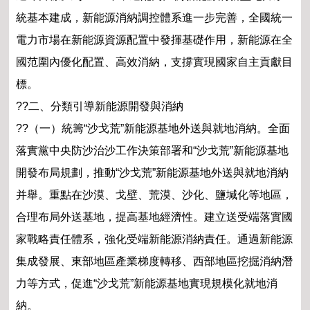
統基本建成，新能源消納調控體系進一步完善，全國統一
電力市場在新能源資源配置中發揮基礎作用，新能源在全
國范圍內優化配置、高效消納，支撐實現國家自主貢獻目
標。
??二、分類引導新能源開發與消納
??（一）統籌“沙戈荒”新能源基地外送與就地消納。全面
落實黨中央防沙治沙工作決策部署和“沙戈荒”新能源基地
開發布局規劃，推動“沙戈荒”新能源基地外送與就地消納
并舉。重點在沙漠、戈壁、荒漠、沙化、鹽堿化等地區，
合理布局外送基地，提高基地經濟性。建立送受端落實國
家戰略責任體系，強化受端新能源消納責任。通過新能源
集成發展、東部地區產業梯度轉移、西部地區挖掘消納潛
力等方式，促進“沙戈荒”新能源基地實現規模化就地消
納。