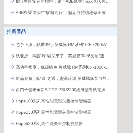
樹立智能制造新標桿，廈門ABB低壓Tmax XT6智能生產線正式投產
ABB與渠道伙伴“馭勢同行”：堅定并持續地做正確的事
推薦產品
芯予正源，賦重牽行 英威騰 RM系列100~3200kVA模塊化UPS新品發布
秋老虎 | 高溫“烤”驗又來了，英威騰“科學支招”速來圍觀！
高功率密度，低碳綠色 英威騰 RM系列60~1920kVA模塊化UPS新品發布
新品發布 | 低“碳”之選，盡享冷源 英威騰氟泵自然冷精密空調
西門子發布全新SITOP PSU2200經濟型導軌電源
Hope100系列高性能電壓矢量控制變頻器
Hope130系列高性能電壓矢量控制變頻器
Hope530系列高性能矢量控制變頻器