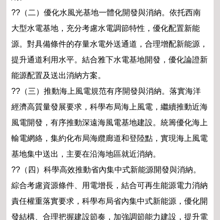
??（二）優化水風光基地一體化開發與消納。依托西南
大型水電基地，充分考慮水電調節特性，優化配置新能
源。對具備條件的存量水電外送通道，合理增配新能源，
提升通道利用水平。結合雅下水電基地開發，優化論證新
能源配置及送出消納方案。
??（三）推動海上風電規范有序開發與消納。落實海洋
經濟高質量發展要求，科學布局海上風電，繼續推動近海
風電開發，有序推動深遠海風電基地建設。統籌優化海上
輸電網絡，集約化布局海纜廊道和登陸點，實現海上風電
基地集中送出，主要在沿海地區就近消納。
??（四）科學高效推動省內集中式新能源開發與消納。
綜合考慮資源條件、用電增長，結合可再生能源電力消納
責任權重落實要求，科學布局省內集中式新能源，優化開
發結構、合理把握建設節奏，加強調節能力建設，提升電