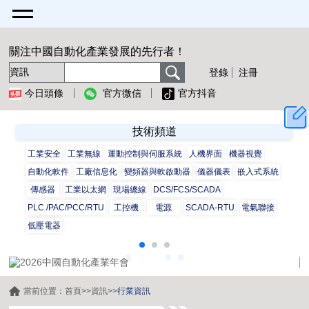
關注中國自動化產業發展的先行者！
登錄
注冊
今日頭條
官方微信
官方抖音
技術頻道
工業安全
工業無線
運動控制與伺服系統
人機界面
機器視覺
自動化軟件
工廠信息化
變頻器與軟啟動器
儀器儀表
嵌入式系統
傳感器
工業以太網
現場總線
DCS/FCS/SCADA
PLC /PAC/PCC/RTU
工控機
電源
SCADA-RTU
電氣聯接
低壓電器
當前位置：
首頁
>>
資訊
>>
行業資訊