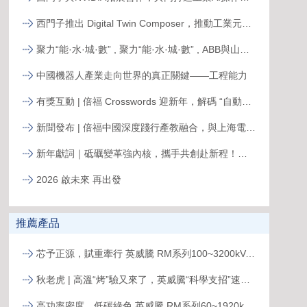
西門子推出 Digital Twin Composer，推動工業元宇宙落地
聚力“能·水·城·數” , 聚力“能·水·城·數” , ABB與山東電建三公司簽署合作備忘錄，共拓新格局ABB與山東電建三公司簽署合作備忘錄，共拓新格局
中國機器人產業走向世界的真正關鍵——工程能力
有獎互動 | 倍福 Crosswords 迎新年，解碼 “自動化關鍵詞”
新聞發布 | 倍福中國深度踐行產教融合，與上海電力大學簽約共育能源電力人才
新年獻詞｜砥礪變革強內核，攜手共創赴新程！系統變革下的中國菲尼克斯，二次創業再攀高峰
2026 啟未來 再出發
推薦產品
芯予正源，賦重牽行 英威騰 RM系列100~3200kVA模塊化UPS新品發布
秋老虎 | 高溫“烤”驗又來了，英威騰“科學支招”速來圍觀！
高功率密度，低碳綠色 英威騰 RM系列60~1920kVA模塊化UPS新品發布