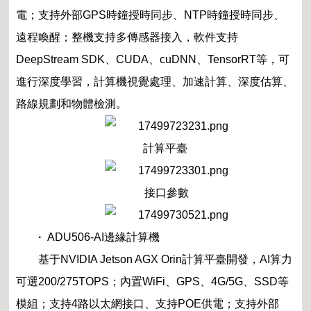
電；支持外部GPS時鐘授時同步、NTP時鐘授時同步、
遠程喚醒；整機支持多傳感器接入，軟件支持
DeepStream SDK、CUDA、cuDNN、TensorRT等，可
進行深度學習，計算機視覺處理、加速計算、深度估算、
路線規劃和物體檢測。
計算平臺
接口參數
·
ADU506-AI邊緣計算機
基于NVIDIA Jetson AGX Orin計算平臺開發，AI算力
可選200/275TOPS；內置WiFi、GPS、4G/5G、SSD等
模組；支持4路以太網接口、支持POE供電；支持外部