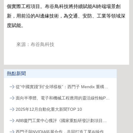
個實際工程項目。布谷鳥科技將持續賦能AI終端場景創
新，用前沿的AI邊緣技術，為交通、安防、工業等領域深
度賦能。
來源：布谷鳥科技
熱點新聞
從“中國實踐”到“全球樣板”：西門子 Mendix 重構跨國工廠數字化新范式
面向半導體、電子和機械工程應用的靈活線性軸PSK
2025年12月自動化重大新聞TOP 10
ABB廈門工業中心獲評《國家重點研發計劃項目示范工程》
西門子與NVIDIA拓展合作，共同打造工業AI操作系統