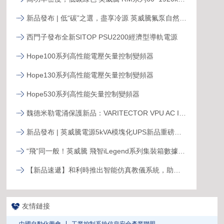
新品發布 | 低“碳”之選，盡享冷源 英威騰氟泵自然冷精密空調
西門子發布全新SITOP PSU2200經濟型導軌電源
Hope100系列高性能電壓矢量控制變頻器
Hope130系列高性能電壓矢量控制變頻器
Hope530系列高性能矢量控制變頻器
魏德米勒電涌保護新品：VARITECTOR VPU AC I S系列
新品發布 | 英威騰電源5kVA模塊化UPS新品重磅登場！
“飛”同一般！英威騰 飛智iLegend系列集裝箱數據中心新品發布
【新品速遞】和利時推出智能仿真教儀系統，助力行業專業人才培養
友情鏈接