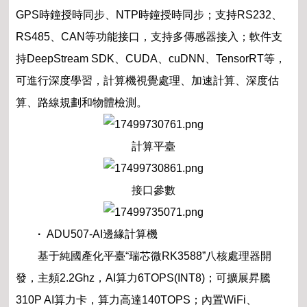
GPS時鐘授時同步、NTP時鐘授時同步；支持RS232、
RS485、CAN等功能接口，支持多傳感器接入；軟件支
持DeepStream SDK、CUDA、cuDNN、TensorRT等，
可進行深度學習，計算機視覺處理、加速計算、深度估
算、路線規劃和物體檢測。
計算平臺
接口參數
·
ADU507-AI邊緣計算機
基于純國產化平臺“瑞芯微RK3588”八核處理器開
發，主頻2.2Ghz，AI算力6TOPS(INT8)；可擴展昇騰
310P AI算力卡，算力高達140TOPS；內置WiFi、