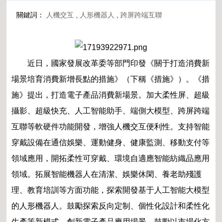
關鍵詞：
人機交互
,
人形機器人
,
跨屏跨端互聯
近日，國家發展改革委等部門印發《關于打造消費新
場景培育消費新增長點的措施》（下稱《措施》）。《措
施》提出，打造電子產品消費新場景。加大柔性屏、超級
攝影、超級快充、人工智能助手、端側大模型、跨屏跨端
互聯等軟硬件功能開發，增強人機交互便利性。支持智能
穿戴設備在通信娛樂、運動健身、健康監測、移動支付等
領域應用，開拓柔性可穿戴、環境自適應智能紡織品應用
領域。拓展智能機器人在清潔、娛樂休閑、養老助殘護
理、教育培訓等方面功能，探索開發基于人工智能大模型
的人形機器人。鼓勵探索反向定制、個性化設計和柔性化
生產等新模式，創新電子產品應用場景。鼓勵以市場化方