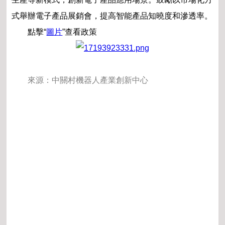
式舉辦電子產品展銷會，提高智能產品知曉度和滲透率。
點擊“
圖片
”查看政策
來源：中關村機器人產業創新中心