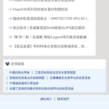
Hope130系列高性能電壓矢量控制變頻器
Hope530系列高性能矢量控制變頻器
魏德米勒電涌保護新品：VARITECTOR VPU AC I S系列
新品發布 | 英威騰電源5kVA模塊化UPS新品重磅登場！
“飛”同一般！英威騰 飛智iLegend系列集裝箱數據中心新品發布
【新品速遞】和利時推出智能仿真教儀系統，助力行業專業人才培養
友情鏈接
中國自動化學會
工業控制系統信息安全產業聯盟
智能制造推進合作創新聯盟
全國機械安全標準化技術委員會
中國儀器儀表行業協會
全國工業過程測量控制和自動化標準化技術委員會
網站簡介
聯系我們