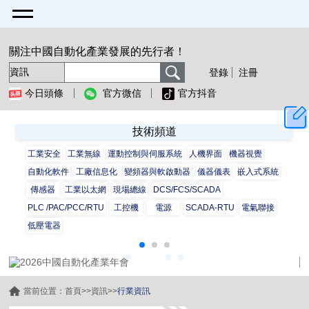
關注中國自動化產業發展的先行者！
登錄
注冊
今日頭條
官方微信
官方抖音
技術頻道
工業安全
工業無線
運動控制與伺服系統
人機界面
機器視覺
自動化軟件
工廠信息化
變頻器與軟啟動器
儀器儀表
嵌入式系統
傳感器
工業以太網
現場總線
DCS/FCS/SCADA
PLC /PAC/PCC/RTU
工控機
電源
SCADA-RTU
電氣聯接
低壓電器
當前位置：
首頁
>>
資訊
>>
行業資訊