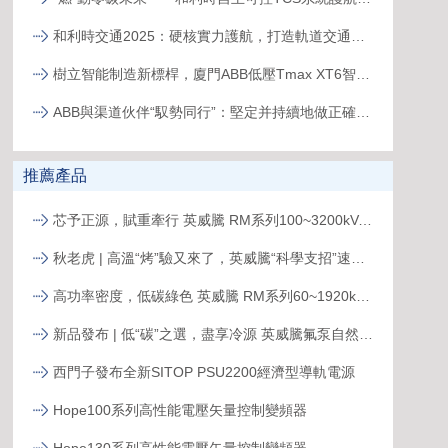
和利時交通2025：硬核實力護航，打造軌道交通精品工程
樹立智能制造新標桿，廈門ABB低壓Tmax XT6智能生產線正式投產
ABB與渠道伙伴“馭勢同行”：堅定并持續地做正確的事
推薦產品
芯予正源，賦重牽行 英威騰 RM系列100~3200kVA模塊化UPS新品發布
秋老虎 | 高溫“烤”驗又來了，英威騰“科學支招”速來圍觀！
高功率密度，低碳綠色 英威騰 RM系列60~1920kVA模塊化UPS新品發布
新品發布 | 低“碳”之選，盡享冷源 英威騰氟泵自然冷精密空調
西門子發布全新SITOP PSU2200經濟型導軌電源
Hope100系列高性能電壓矢量控制變頻器