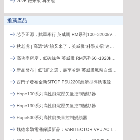
2026 啟未來 再出發
推薦產品
芯予正源，賦重牽行 英威騰 RM系列100~3200kVA模塊化UPS新品發布
秋老虎 | 高溫“烤”驗又來了，英威騰“科學支招”速來圍觀！
高功率密度，低碳綠色 英威騰 RM系列60~1920kVA模塊化UPS新品發布
新品發布 | 低“碳”之選，盡享冷源 英威騰氟泵自然冷精密空調
西門子發布全新SITOP PSU2200經濟型導軌電源
Hope100系列高性能電壓矢量控制變頻器
Hope130系列高性能電壓矢量控制變頻器
Hope530系列高性能矢量控制變頻器
魏德米勒電涌保護新品：VARITECTOR VPU AC I S系列