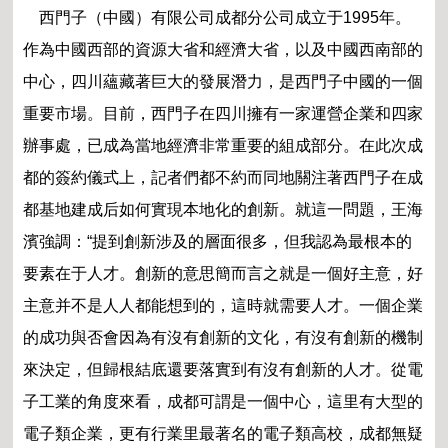
西門子（中國）有限公司成都分公司成立于1995年。
作為中國西部的資源大省和經濟大省，以及中國西南部的
中心，四川蘊藏著巨大的發展潛力，是西門子中國的一個
重要市場。目前，西門子在四川擁有一家運營企業和四家
辦事處，已成為當地經濟非常重要的組成部分。在此次成
都的簽約儀式上，記者們都不約而同地關注著西門子在成
都基地建成后如何實現本地化的創新。就這一問題，王海
濱強調：“提到創新涉及的層面很多，但我認為最根本的
要素在于人才。創新的意思簡而言之就是一個好主意，好
主意并不是人人都能想到的，這時就需要人才。一個企業
的成功與否會因為有沒有創新的文化，有沒有創新的機制
來決定，但歸根結底還要落實到有沒有創新的人才。從電
子工業的角度來看，成都可謂是一個中心，這里有大型的
電子類企業，更有行業里最著名的電子類高校，成都無疑