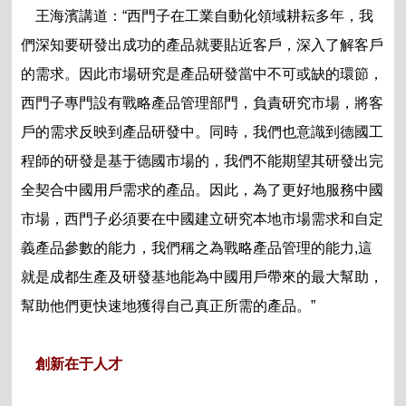
王海濱講道：“西門子在工業自動化領域耕耘多年，我
們深知要研發出成功的產品就要貼近客戶，深入了解客戶
的需求。因此市場研究是產品研發當中不可或缺的環節，
西門子專門設有戰略產品管理部門，負責研究市場，將客
戶的需求反映到產品研發中。同時，我們也意識到德國工
程師的研發是基于德國市場的，我們不能期望其研發出完
全契合中國用戶需求的產品。因此，為了更好地服務中國
市場，西門子必須要在中國建立研究本地市場需求和自定
義產品參數的能力，我們稱之為戰略產品管理的能力,這
就是成都生產及研發基地能為中國用戶帶來的最大幫助，
幫助他們更快速地獲得自己真正所需的產品。”
創新在于人才