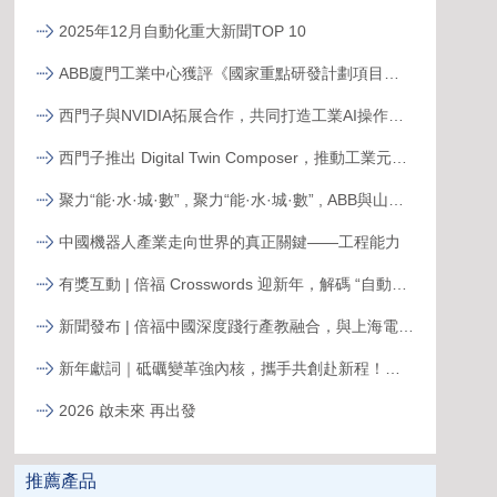
2025年12月自動化重大新聞TOP 10
ABB廈門工業中心獲評《國家重點研發計劃項目示范工程》
西門子與NVIDIA拓展合作，共同打造工業AI操作系統
西門子推出 Digital Twin Composer，推動工業元宇宙落地
聚力“能·水·城·數” , 聚力“能·水·城·數” , ABB與山東電建三公司簽署合作備忘錄，共拓新格局ABB與山東電建三公司簽署合作備忘錄，共拓新格局
中國機器人產業走向世界的真正關鍵——工程能力
有獎互動 | 倍福 Crosswords 迎新年，解碼 “自動化關鍵詞”
新聞發布 | 倍福中國深度踐行產教融合，與上海電力大學簽約共育能源電力人才
新年獻詞｜砥礪變革強內核，攜手共創赴新程！系統變革下的中國菲尼克斯，二次創業再攀高峰
2026 啟未來 再出發
推薦產品