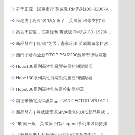
芯予正源，賦重牽行 英威騰 RM系列100~3200kVA模塊化UPS新品發布
秋老虎 | 高溫“烤”驗又來了，英威騰“科學支招”速來圍觀！
高功率密度，低碳綠色 英威騰 RM系列60~1920kVA模塊化UPS新品發布
新品發布 | 低“碳”之選，盡享冷源 英威騰氟泵自然冷精密空調
西門子發布全新SITOP PSU2200經濟型導軌電源
Hope100系列高性能電壓矢量控制變頻器
Hope130系列高性能電壓矢量控制變頻器
Hope530系列高性能矢量控制變頻器
魏德米勒電涌保護新品：VARITECTOR VPU AC I S系列
新品發布 | 英威騰電源5kVA模塊化UPS新品重磅登場！
“飛”同一般！英威騰 飛智iLegend系列集裝箱數據中心新品發布