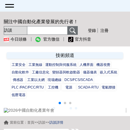
關注中國自動化產業發展的先行者！
登錄
注冊
今日頭條
官方微信
官方抖音
技術頻道
工業安全
工業無線
運動控制與伺服系統
人機界面
機器視覺
自動化軟件
工廠信息化
變頻器與軟啟動器
儀器儀表
嵌入式系統
傳感器
工業以太網
現場總線
DCS/FCS/SCADA
PLC /PAC/PCC/RTU
工控機
電源
SCADA-RTU
電氣聯接
低壓電器
當前位置：
首頁
>>
訪談
>>
訪談詳情