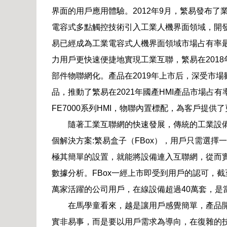
界面的用戶應用體驗。2012年9月，繁易發布
電容式多點觸控技術引入工業人機界面領域，開
易已經成為工業電容式人機界面領域市場占有率
力用戶更快速便捷地實現工業互聯，繁易在2018年
部件物聯網化。產品在2019年上市后，深受市場
品，推動了繁易在2021年國產HMI產品市場占有
FE7000系列HMI，物聯內置標配，為客戶提供
隨著工業互聯網的快速發展，傳統的工業設
個解決方案:繁易盒子（FBox），用戶只需選擇一
極其簡單的設置，就能將設備連入互聯網，從而
數據分析。FBox一經上市即受到用戶的認可，截至
萬家活躍的公司用戶，在線設備超過40萬套，是
在馬學童看來，越是讓用戶感覺簡單，產品
實非易事，而是要以用戶需求為導向，在復雜的