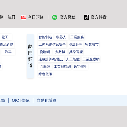
錄
注冊
今日頭條
官方微信
官方抖音
化工
智能制造
機器人
工業服務
物流倉儲
工控系統信息安全
能源管理
智慧城市
熱
汽車
物聯網
大數據
具身智能
門
頻
保
邊緣計算/智能云
人工智能
工業互聯網
道
備
區塊鏈
工業智聯網
數字孿生
綠色低碳
活動
OICT學院
自動化博覽