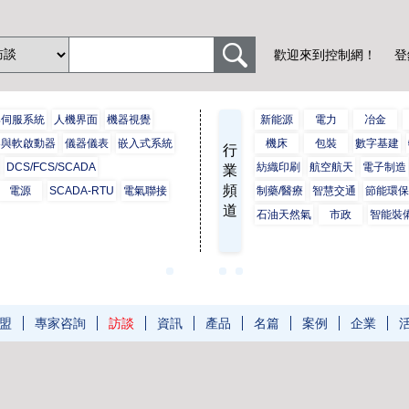
歡迎來到控制網！
登
與伺服系統
人機界面
機器視覺
新能源
電力
冶金
器與軟啟動器
儀器儀表
嵌入式系統
機床
包裝
數字基建
行
DCS/FCS/SCADA
紡織印刷
航空航天
電子制造
業
頻
電源
SCADA-RTU
電氣聯接
制藥/醫療
智慧交通
節能環
道
石油天然氣
市政
智能裝
盟
專家咨詢
訪談
資訊
產品
名篇
案例
企業