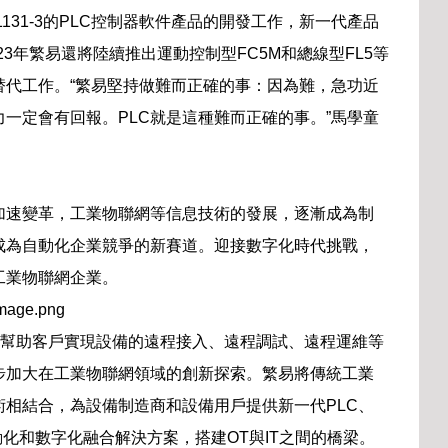
131-3的PLC控制器軟件產品的開發工作，新一代產品
023年繁易還將陸續推出運動控制型FC5M和總線型FL5等
替代工作。“繁易堅持做難而正確的事：因為難，急功近
一定會有回報。PLC就是這種難而正確的事。”馬學童
加速變革，工業物聯網等信息技術的發展，逐漸成為制
成為自動化企業競爭的新賽道。迎接數字化時代挑戰，
工業物聯網企業。
品，幫助客戶實現設備的遠程接入、遠程調試、遠程運維等
步加大在工業物聯網領域的創新探索。繁易將傳統工業
相結合，為設備制造商和設備用戶提供新一代PLC、
動化和數字化融合解決方案，搭建OT與IT之間的橋梁。