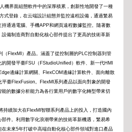
繁易在人機界面組態軟件中的深厚積累，創新性地開發了一種
戶方式登錄，在云端設計組態并監控遠程設備，通過繁易
持通過電腦、手機APP和網頁遠程數據監控。隨著數
，設備制造商對自動化核心部件提出了更高的技術革新
（FlexMI）產品。涵蓋了從控制層的PLC控制器到管
臺FSU（FStudioUnified）軟件、新一代HMI
xEdge邊緣計算網關、FlexCOM邊緣計算軟件、面向離散
平臺FlexFusion。FlexMI系列產品以面向對象的開發
智能的數據分析能力為各行業用戶的數字化轉型帶來切
持續加大在FlexMI智聯系列產品上的投入，打造國內
心部件。利用數字化浪潮帶來的技術革新機遇，繁易希
能在未來5年打破中高端自動化核心部件領域對進口產品