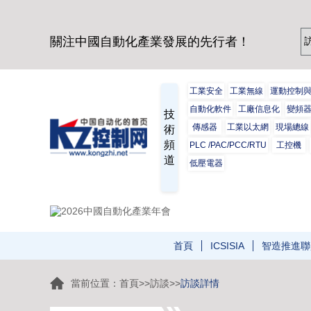
關注中國自動化產業發展的先行者！
工業安全
工業無線
運動控制
自動化軟件
工廠信息化
變頻
技
傳感器
工業以太網
現場總線
術
頻
PLC /PAC/PCC/RTU
工控機
道
低壓電器
首頁
ICSISIA
智造推進聯
當前位置：
首頁
>>
訪談
>>
訪談詳情