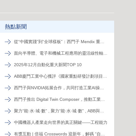
熱點新聞
從“中國實踐”到“全球樣板”：西門子 Mendix 重構跨國工廠數字化新范式
面向半導體、電子和機械工程應用的靈活線性軸PSK
2025年12月自動化重大新聞TOP 10
ABB廈門工業中心獲評《國家重點研發計劃項目示范工程》
西門子與NVIDIA拓展合作，共同打造工業AI操作系統
西門子推出 Digital Twin Composer，推動工業元宇宙落地
聚力“能·水·城·數” , 聚力“能·水·城·數” , ABB與山東電建三公司簽署合作備忘錄，共拓新格局ABB與山東電建三公司簽署合作備忘錄，共拓新格局
中國機器人產業走向世界的真正關鍵——工程能力
有獎互動 | 倍福 Crosswords 迎新年，解碼 “自動化關鍵詞”