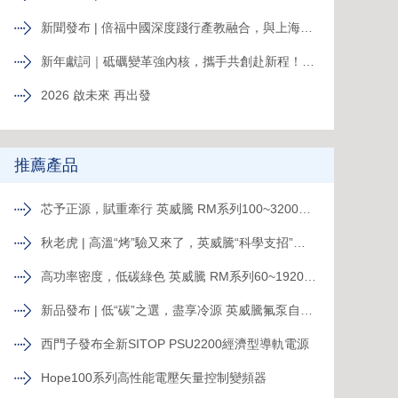
新聞發布 | 倍福中國深度踐行產教融合，與上海電力大學簽約共育能源電力人才
新年獻詞｜砥礪變革強內核，攜手共創赴新程！系統變革下的中國菲尼克斯，二次創業再攀高峰
2026 啟未來 再出發
推薦產品
芯予正源，賦重牽行 英威騰 RM系列100~3200kVA模塊化UPS新品發布
秋老虎 | 高溫“烤”驗又來了，英威騰“科學支招”速來圍觀！
高功率密度，低碳綠色 英威騰 RM系列60~1920kVA模塊化UPS新品發布
新品發布 | 低“碳”之選，盡享冷源 英威騰氟泵自然冷精密空調
西門子發布全新SITOP PSU2200經濟型導軌電源
Hope100系列高性能電壓矢量控制變頻器