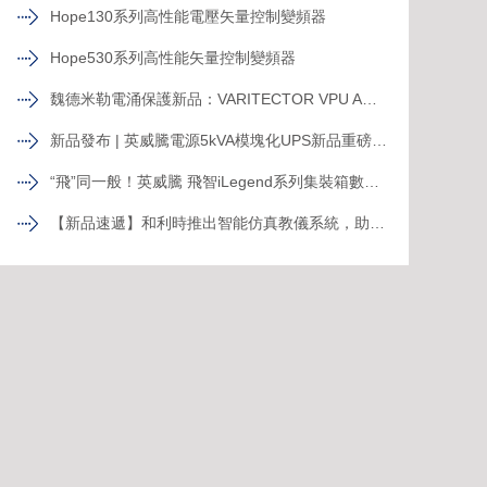
Hope130系列高性能電壓矢量控制變頻器
Hope530系列高性能矢量控制變頻器
魏德米勒電涌保護新品：VARITECTOR VPU AC I S系列
新品發布 | 英威騰電源5kVA模塊化UPS新品重磅登場！
“飛”同一般！英威騰 飛智iLegend系列集裝箱數據中心新品發布
【新品速遞】和利時推出智能仿真教儀系統，助力行業專業人才培養