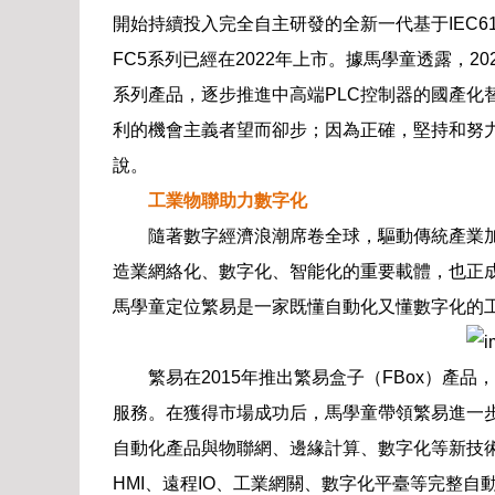
開始持續投入完全自主研發的全新一代基于IEC61
FC5系列已經在2022年上市。據馬學童透露，2
系列產品，逐步推進中高端PLC控制器的國產化
利的機會主義者望而卻步；因為正確，堅持和努力
說。
工業物聯助力數字化
隨著數字經濟浪潮席卷全球，驅動傳統產業
造業網絡化、數字化、智能化的重要載體，也正
馬學童定位繁易是一家既懂自動化又懂數字化的
繁易在2015年推出繁易盒子（FBox）產
服務。在獲得市場成功后，馬學童帶領繁易進一
自動化產品與物聯網、邊緣計算、數字化等新技術
HMI、遠程IO、工業網關、數字化平臺等完整自