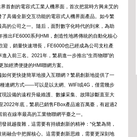
了業界首創的電容式工業人機界面，首次把當時方興未艾的
發了具備全新交互功能的電容式人機界面產品。如今繁
最高的公司之一。隨后，面對數字化時代的到來，為助
推出FE6000系列HMI，創造性地將傳統的自動化核心
歡迎，銷量快速增長，FE6000也已經成為公司支柱產
率進入前三名。2021年，繁易進一步推出“生而物聯”的
了更加經濟便捷的HMI聯網方案。
備如何更快捷簡單地接入互聯網？繁易創新地提供了一
種連網方式——可以是以太網、WIFI或4G，僅需幾步
實現設備的遠程升級維護、數據采集、故障診斷直至大
2022年底，繁易已銷售FBox產品逾百萬臺，有超過2
當前在線率最高的工業物聯網平臺之一。
開發就越復雜，這需要有持續創新的精神：“化繁為簡，
技術融合中把握核心。這需要創新思維，需要更深刻地