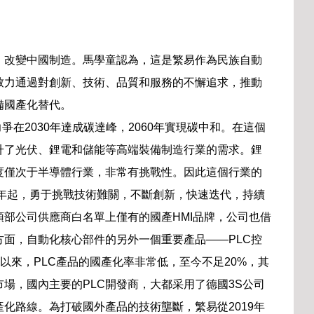
，改變中國制造。馬學童認為，這是繁易作為民族自動
致力通過對創新、技術、品質和服務的不懈追求，推動
備國產化替代。
爭在2030年達成碳達峰，2060年實現碳中和。在這個
升了光伏、鋰電和儲能等高端裝備制造行業的需求。鋰
度僅次于半導體行業，非常有挑戰性。因此這個行業的
1年起，勇于挑戰技術難關，不斷創新，快速迭代，持續
部公司供應商白名單上僅有的國產HMI品牌，公司也借
面，自動化核心部件的另外一個重要產品——PLC控
以來，PLC產品的國產化率非常低，至今不足20%，其
市場，國內主要的PLC開發商，大都采用了德國3S公司
產化路線。為打破國外產品的技術壟斷，繁易從2019年