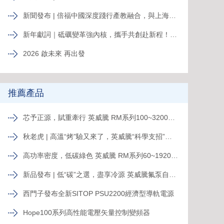
新聞發布 | 倍福中國深度踐行產教融合，與上海電力大學簽約共育能源電力人才
新年獻詞｜砥礪變革強內核，攜手共創赴新程！系統變革下的中國菲尼克斯，二次創業再攀高峰
2026 啟未來 再出發
推薦產品
芯予正源，賦重牽行 英威騰 RM系列100~3200kVA模塊化UPS新品發布
秋老虎 | 高溫“烤”驗又來了，英威騰“科學支招”速來圍觀！
高功率密度，低碳綠色 英威騰 RM系列60~1920kVA模塊化UPS新品發布
新品發布 | 低“碳”之選，盡享冷源 英威騰氟泵自然冷精密空調
西門子發布全新SITOP PSU2200經濟型導軌電源
Hope100系列高性能電壓矢量控制變頻器