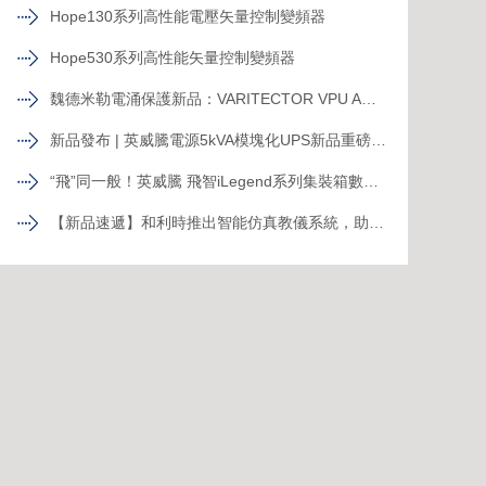
Hope130系列高性能電壓矢量控制變頻器
Hope530系列高性能矢量控制變頻器
魏德米勒電涌保護新品：VARITECTOR VPU AC I S系列
新品發布 | 英威騰電源5kVA模塊化UPS新品重磅登場！
“飛”同一般！英威騰 飛智iLegend系列集裝箱數據中心新品發布
【新品速遞】和利時推出智能仿真教儀系統，助力行業專業人才培養