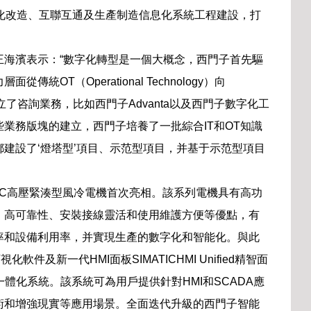
化改造、互聯互通及生產制造信息化系統工程建設，打
王海濱表示：“數字化轉型是一個大概念，西門子首先驅
OT（Operational Technology）向
展。同時成立了咨詢業務，比如西門子Advanta以及西門子數字化工
業務版塊的建立，西門子培養了一批綜合IT和OT知識
建設了‘燈塔型’項目、示范型項目，并基于示范型項目
 HVC高壓緊湊型風冷電機首次亮相。該系列電機具有高功
、高可靠性、安裝接線靈活和使用維護方便等優點，有
率和設備利用率，并實現生產的數字化和智能化。與此
可視化軟件及新一代HMI面板SIMATICHMI Unified精智面
體化系統。該系統可為用戶提供針對HMI和SCADA應
術和增強現實等應用場景。全面迭代升級的西門子智能