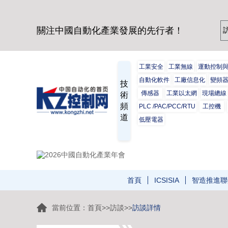
關注中國自動化產業發展的先行者！
工業安全
工業無線
運動控制
自動化軟件
工廠信息化
變頻
技
傳感器
工業以太網
現場總線
術
頻
PLC /PAC/PCC/RTU
工控機
道
低壓電器
首頁
ICSISIA
智造推進聯
當前位置：
首頁
>>
訪談
>>
訪談詳情