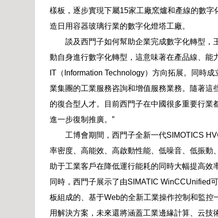
樣板，逐步實現下屬15家工廠窯爐和產線的數字
造日用容器玻璃行業的數字化燈塔工廠。
談及西門子如何幫助企業完成數字化轉型，
動自身進行數字化轉型，這意味著在產品線、能力層面從傳統
IT（Information Technology）方向拓
業集團的工業服務咨詢和增值服務業務。隨著這些
的復合型人才。目前西門子在中國很多重要行業都
進一步復制推廣。”
工博會期間，西門子全新一代SIMOTICS
率密度、高能效、高啟動性能、低噪音、低振動
助于工業客戶在降低運行能耗的同時大幅提高效
同時，西門子展示了由SIMATIC WinCCUnified
板組成的、基于Web的全新工業操作控制和監控一
用解決方案，未來還將涵蓋工業邊緣計算、云技