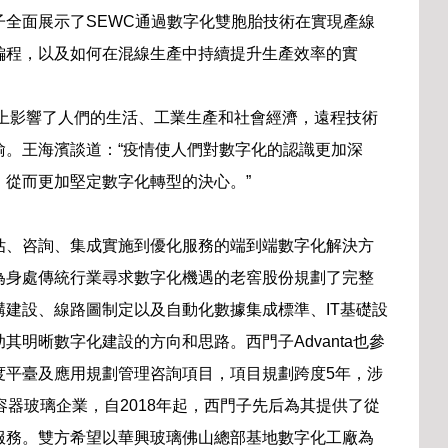
全面展示了SEWC通過數字化雙胞胎技術在實現產線
編程，以及如何在混線生產中持續提升生產效率的實
度上影響了人們的生活、工業生產和社會經濟，遠程技術
喻。王海濱談道：“疫情使人們對數字化的認識更加深
從而更加堅定數字化轉型的決心。”
估、咨詢、集成實施到優化服務的端到端數字化解決方
為身處傳統行業尋求數字化機遇的老窖股份規劃了完整
建設、線路圖制定以及自動化數據集成標準、IT基礎設
明晰數字化建設的方向和思路。西門子Advanta也參
度平臺及應用規劃管理咨詢項目，項目規劃跨度5年，涉
容器玻璃企業，自2018年起，西門子先后為其提供了從
服務。雙方希望以華興玻璃佛山總部基地數字化工廠為