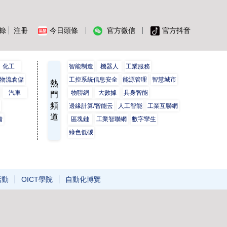
錄
注冊
今日頭條
官方微信
官方抖音
化工
智能制造
機器人
工業服務
物流倉儲
工控系統信息安全
能源管理
智慧城市
熱
汽車
物聯網
大數據
具身智能
門
頻
保
邊緣計算/智能云
人工智能
工業互聯網
道
備
區塊鏈
工業智聯網
數字孿生
綠色低碳
活動
OICT學院
自動化博覽