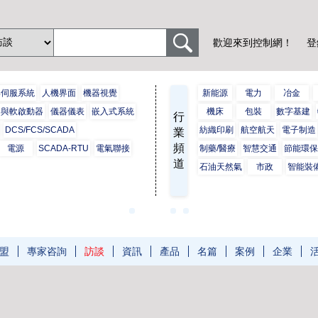
歡迎來到控制網！
登
與伺服系統
人機界面
機器視覺
新能源
電力
冶金
器與軟啟動器
儀器儀表
嵌入式系統
機床
包裝
數字基建
行
DCS/FCS/SCADA
紡織印刷
航空航天
電子制造
業
頻
電源
SCADA-RTU
電氣聯接
制藥/醫療
智慧交通
節能環
道
石油天然氣
市政
智能裝
盟
專家咨詢
訪談
資訊
產品
名篇
案例
企業