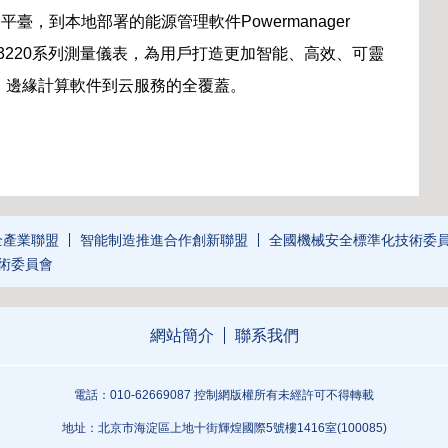
云平臺，到本地部署的能源管理軟件Powermanager
120/3220系列測量儀表，為用戶打造更加智能、高效、可靈
、邊緣計算軟件到云服務的全覆蓋。
全產業聯盟
智能制造推進合作創新聯盟
全國機械安全標準化技術委
術委員會
網站簡介
聯系我們
電話：010-62669087 控制網版權所有未經許可不得轉載
地址：北京市海淀區上地十街輝煌國際5號樓1416室(100085)