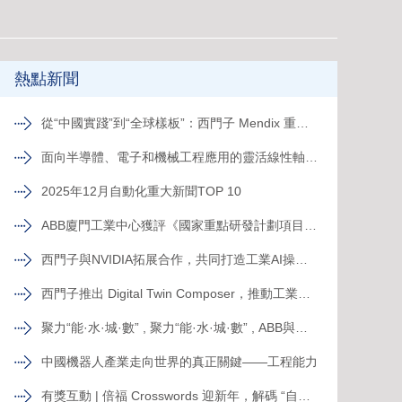
熱點新聞
從“中國實踐”到“全球樣板”：西門子 Mendix 重構跨國工廠數字化新范式
面向半導體、電子和機械工程應用的靈活線性軸PSK
2025年12月自動化重大新聞TOP 10
ABB廈門工業中心獲評《國家重點研發計劃項目示范工程》
西門子與NVIDIA拓展合作，共同打造工業AI操作系統
西門子推出 Digital Twin Composer，推動工業元宇宙落地
聚力“能·水·城·數” , 聚力“能·水·城·數” , ABB與山東電建三公司簽署合作備忘錄，共拓新格局ABB與山東電建三公司簽署合作備忘錄，共拓新格局
中國機器人產業走向世界的真正關鍵——工程能力
有獎互動 | 倍福 Crosswords 迎新年，解碼 “自動化關鍵詞”