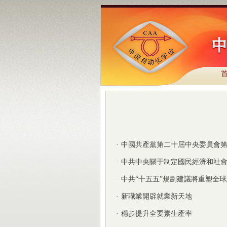
首
·
中國共產黨第二十屆中央委員會
·
中共中央關于制定國民經濟和社
·
中共“十五五”規劃建議將重塑全
·
新職業開辟就業新天地
·
穩步提升全要素生產率