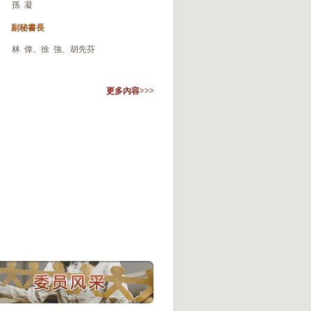
孫 凝
副秘書長
林 偉、徐 強、胡先芬
更多內容>>>