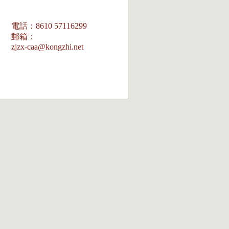
電話：8610 57116299
郵箱：
zjzx-caa@kongzhi.net