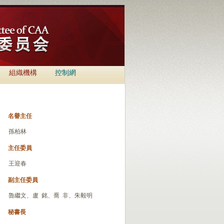
組織機構
控制網
名譽主任
孫柏林
主任委員
王迎春
副主任委員
魯繼文、盧 銘、喬 非、朱毅明
秘書長