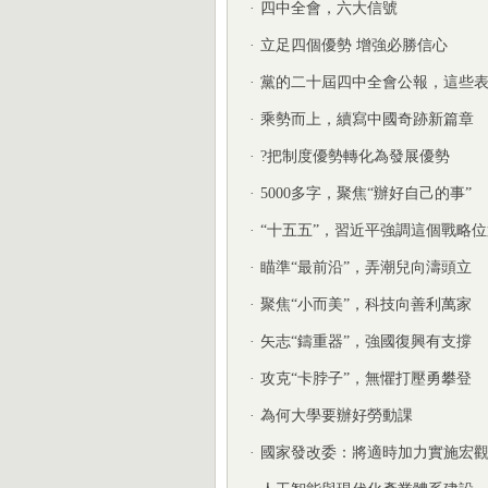
·
四中全會，六大信號
·
立足四個優勢 增強必勝信心
·
黨的二十屆四中全會公報，這些
·
乘勢而上，續寫中國奇跡新篇章
·
?把制度優勢轉化為發展優勢
·
5000多字，聚焦“辦好自己的事”
·
“十五五”，習近平強調這個戰略位
·
瞄準“最前沿”，弄潮兒向濤頭立
·
聚焦“小而美”，科技向善利萬家
·
矢志“鑄重器”，強國復興有支撐
·
攻克“卡脖子”，無懼打壓勇攀登
·
為何大學要辦好勞動課
·
國家發改委：將適時加力實施宏觀